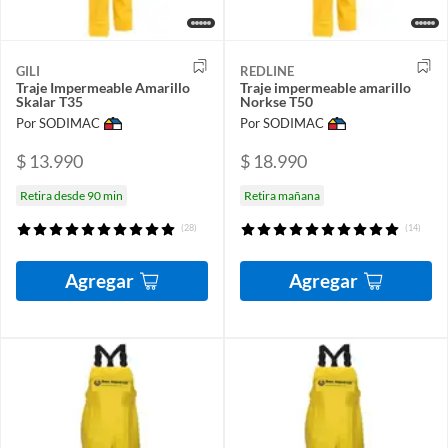
GILI
REDLINE
Traje Impermeable Amarillo
Traje impermeable amarillo
Skalar T35
Norkse T50
Por SODIMAC
Por SODIMAC
$ 13.990
$ 18.990
Retira desde 90 min
Retira mañana
(28)
(14)
Agregar
Agregar