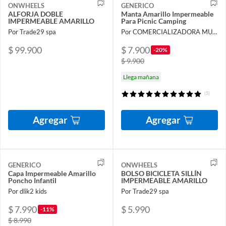
ONWHEELS
GENERICO
ALFORJA DOBLE
Manta Amarillo Impermeable
IMPERMEABLE AMARILLO
Para Picnic Camping
Por Trade29 spa
Por COMERCIALIZADORA MUNDO ILIMITADO LTDA
$ 99.900
$ 7.900
-20%
$ 9.900
Llega mañana
(5)
Agregar
Agregar
GENERICO
ONWHEELS
Capa Impermeable Amarillo
BOLSO BICICLETA SILLÍN
Poncho Infantil
IMPERMEABLE AMARILLO
Por dlik2 kids
Por Trade29 spa
$ 7.990
$ 5.990
-11%
$ 8.990