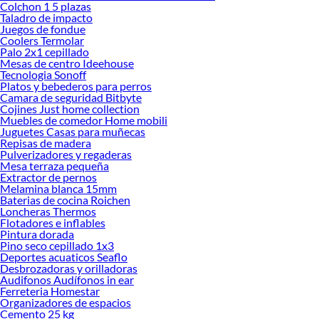
Colchon 1 5 plazas
Taladro de impacto
Juegos de fondue
Coolers Termolar
Palo 2x1 cepillado
Mesas de centro Ideehouse
Tecnologia Sonoff
Platos y bebederos para perros
Camara de seguridad Bitbyte
Cojines Just home collection
Muebles de comedor Home mobili
Juguetes Casas para muñecas
Repisas de madera
Pulverizadores y regaderas
Mesa terraza pequeña
Extractor de pernos
Melamina blanca 15mm
Baterias de cocina Roichen
Loncheras Thermos
Flotadores e inflables
Pintura dorada
Pino seco cepillado 1x3
Deportes acuaticos Seaflo
Desbrozadoras y orilladoras
Audifonos Audífonos in ear
Ferreteria Homestar
Organizadores de espacios
Cemento 25 kg