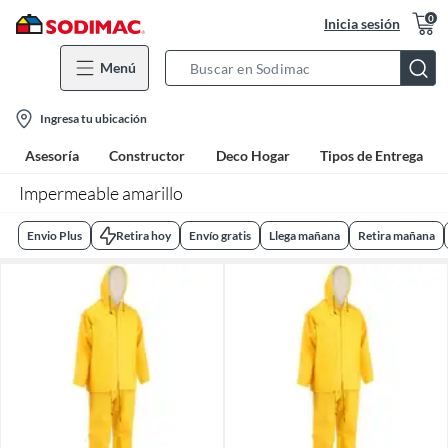
0
Inicia sesión
Menú
Search
Bar
location-
Ingresa tu ubicación
icon
Asesoría
Constructor
Deco Hogar
Tipos de Entrega
Impermeable amarillo
Envio Plus
Retira hoy
Envío gratis
Llega mañana
Retira mañana