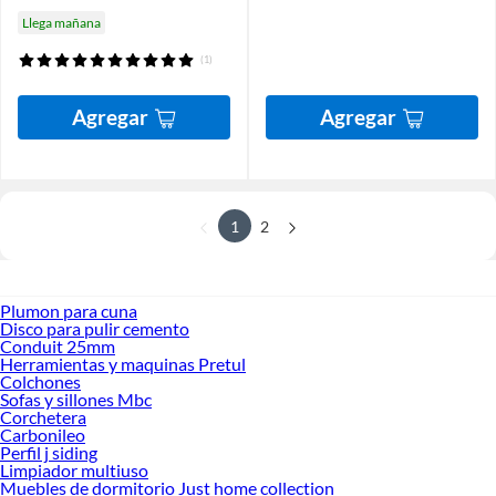
Llega mañana
(1)
Agregar
Agregar
1
2
Plumon para cuna
Disco para pulir cemento
Conduit 25mm
Herramientas y maquinas Pretul
Colchones
Sofas y sillones Mbc
Corchetera
Carbonileo
Perfil j siding
Limpiador multiuso
Muebles de dormitorio Just home collection