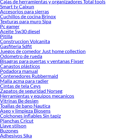
Cajas de herramientas y organizadores Total tools
Encuentra una amplia variedad de productos de Muebles de comedor en
Smart tv Caixun
Sodimac. Encuentra todo lo necesario para tus proyectos de renovación y
Accesorios para sierras
decoración. ¡Visítanos y haz tus ideas realidad!
Cuchillos de cocina Brinox
Texturas para muro Sipa
Pc gamer
Aceite 5w30 diesel
Pitilla
Construccion Volcanita
Gasfiteria Sdfit
Juegos de comedor Just home collection
Odometro de rueda
Bisagras para puertas y ventanas Fixser
Canastos plásticos
Podadora manual
Contenedores Rubbermaid
Malla acma para radier
Cintas de tela Ceys
Zapatos de seguridad Norseg
Herramientas y equipos mecanicos
Vitrinas Be design
Toallas de bano Nautica
Aseo y limpieza Biosens
Colchones inflables Sin tapiz
Planchas Cricut
Llave stilson
Buzones
Adhesivos Sika