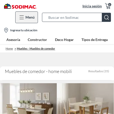
0
Inicia sesión
Menú
Search
Bar
location-
Ingresa tu ubicación
icon
Asesoría
Constructor
Deco Hogar
Tipos de Entrega
Home
Muebles - Muebles de comedor
Muebles de comedor - home mobili
Resultados
(
35
)