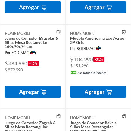
Agregar
Agregar
HOME MOBILI
HOME MOBILI
Juego de Comedor Bruselas 6
Mueble Americana Eco Aereo
Sillas Mesa Rectangular
3P Gris
160x90x74 cm
Por SODIMAC
Por SODIMAC
$ 104.990
-31%
$ 484.990
-45%
$ 151.990
$ 879.990
6
cuotas sin interés
Agregar
Agregar
HOME MOBILI
HOME MOBILI
Juego de Comedor Zagreb 6
Juego de Comedor Beks 4
Sillas Mesa Rectangular
Sillas Mesa Rectangular
85x160x74 cm
90x80x120 cm Café