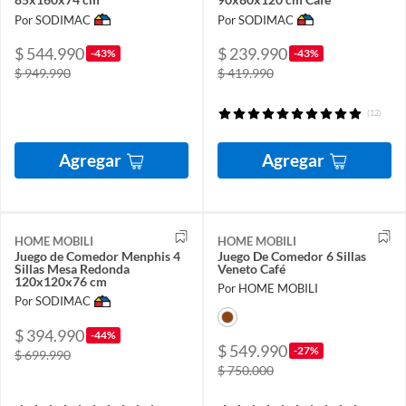
Por SODIMAC
Por SODIMAC
$ 544.990
$ 239.990
-43%
-43%
$ 949.990
$ 419.990
(12)
Agregar
Agregar
HOME MOBILI
HOME MOBILI
Juego de Comedor Menphis 4
Juego De Comedor 6 Sillas
Sillas Mesa Redonda
Veneto Café
120x120x76 cm
Por HOME MOBILI
Por SODIMAC
$ 394.990
-44%
$ 549.990
-27%
$ 699.990
$ 750.000