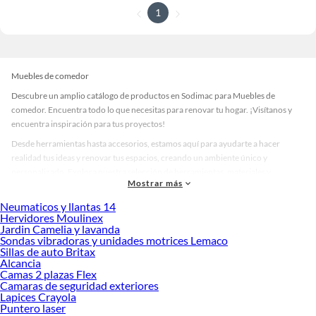
1
Muebles de comedor
Descubre un amplio catálogo de productos en Sodimac para Muebles de
comedor. Encuentra todo lo que necesitas para renovar tu hogar. ¡Visítanos y
encuentra inspiración para tus proyectos!
Desde herramientas hasta accesorios, estamos aquí para ayudarte a hacer
realidad tus ideas y renovar tus espacios, creando un ambiente único y
personalizado. Explora nuestra selección de herramientas, materiales y
Mostrar más
accesorios de calidad que te ayudarán a crear un espacio más tú.
Neumaticos y llantas 14
Desde remodelaciones hasta proyectos de decoración, estamos aquí para hacer
Hervidores Moulinex
tus ideas realidad. ¡Visítanos y encuentra todo lo que tenemos para ofrecerte en
Jardin Camelia y lavanda
Muebles de comedor!
Sondas vibradoras y unidades motrices Lemaco
Sillas de auto Britax
Explora la variedad de productos de Muebles de comedor en Sodimac
Alcancia
Camas 2 plazas Flex
Herramientas, materiales y accesorios de calidad para tus proyectos y
Camaras de seguridad exteriores
renovación de espacios. ¡Visítanos y descubre todo lo que tenemos para
Lapices Crayola
ofrecerte!
Puntero laser