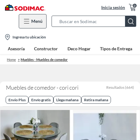
0
Inicia sesión
Menú
Search
Bar
location-
Ingresa tu ubicación
icon
Asesoría
Constructor
Deco Hogar
Tipos de Entrega
Home
Muebles - Muebles de comedor
Muebles de comedor - cori cori
Resultados
(
664
)
Envio Plus
Envío gratis
Llega mañana
Retira mañana