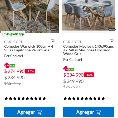
Envío
gratis
app
CORI CORI
CORI CORI
Comedor Warwick 100cm + 4
Comedor Medlock 140x90cms
Sillas Capitonne Velvet Gris
+ 6 Sillas Mariposa Ecocuero
Wood Gris
Por Cori cori
Por Cori cori
$ 274.990
-17%
$ 334.990
-16%
$ 284.990
$ 349.990
$ 329.990
$ 399.990
(1)
(2)
Agregar
Agregar