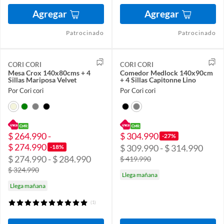
Agregar
Agregar
Patrocinado
Patrocinado
CORI CORI
CORI CORI
Mesa Crox 140x80cms + 4
Comedor Medlock 140x90cm
Sillas Mariposa Velvet
+ 4 Sillas Capitonne Lino
Por Cori cori
Por Cori cori
$ 264.990 -
$ 304.990
-27%
$ 274.990
$ 309.990 - $ 314.990
-18%
$ 274.990 - $ 284.990
$ 419.990
$ 324.990
Llega mañana
Llega mañana
(1)