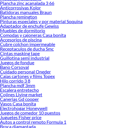
Plancha zinc acanalada 3 66
Encuentra una amplia variedad de productos de Muebles de comedor en
Anticorrosivas Kolor
Sodimac. Encuentra todo lo necesario para tus proyectos de renovación y
Batidoras manuales Braun
decoración. ¡Visítanos y haz tus ideas realidad!
Plancha remington
Pinturas especiales y por material Soquina
Adaptador de enchufe Gewiss
Muebles de dormitorio
Comodas y cajoneras Casa bonita
Accesorios de piscina
Cubre colchon impermeable
Receptaculos de ducha Smc
Cintas masking tape
Guillotina semi industrial
Juegos de fondue
Bano Corsoval
Cuidado personal Oneder
Cajas cartones y films Topex
Hilo corrido 3 8
Plancha mdf 3mm
Escalera entretecho
Cojines Living market
Canerias Gd cooper
Vasos Casa bonita
Electrohogar Honeywell
Juegos de comedor 10 puestos
Juguetes Fisher price
Autos a control remoto Formula 1
Broca diamantada