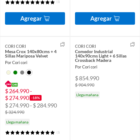
(1)
Agregar
Agregar
CORI CORI
CORI CORI
Mesa Crox 140x80cms + 4
Comedor Industrial
Sillas Mariposa Velvet
140x90cms Light + 6 Sillas
Crossback Madera
Por Cori cori
Por Cori cori
$ 854.990
$ 904.990
$ 264.990 -
Llega mañana
$ 274.990
-18%
$ 274.990 - $ 284.990
$ 324.990
Llega mañana
(1)