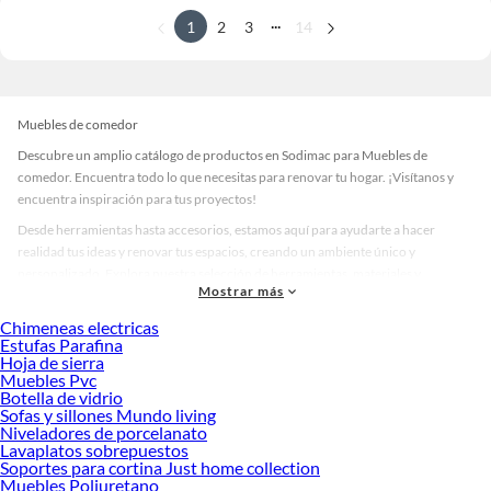
...
1
2
3
14
Muebles de comedor
Descubre un amplio catálogo de productos en Sodimac para Muebles de
comedor. Encuentra todo lo que necesitas para renovar tu hogar. ¡Visítanos y
encuentra inspiración para tus proyectos!
Desde herramientas hasta accesorios, estamos aquí para ayudarte a hacer
realidad tus ideas y renovar tus espacios, creando un ambiente único y
personalizado. Explora nuestra selección de herramientas, materiales y
Mostrar más
accesorios de calidad que te ayudarán a crear un espacio más tú.
Chimeneas electricas
Desde remodelaciones hasta proyectos de decoración, estamos aquí para hacer
Estufas Parafina
tus ideas realidad. ¡Visítanos y encuentra todo lo que tenemos para ofrecerte en
Hoja de sierra
Muebles de comedor!
Muebles Pvc
Botella de vidrio
Explora la variedad de productos de Muebles de comedor en Sodimac
Sofas y sillones Mundo living
Niveladores de porcelanato
Herramientas, materiales y accesorios de calidad para tus proyectos y
Lavaplatos sobrepuestos
renovación de espacios. ¡Visítanos y descubre todo lo que tenemos para
Soportes para cortina Just home collection
ofrecerte!
Muebles Poliuretano