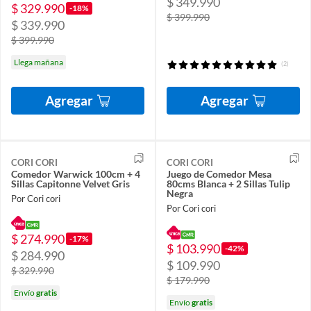
$ 349.990
$ 329.990
-18%
$ 399.990
$ 339.990
$ 399.990
Llega mañana
(2)
Agregar
Agregar
CORI CORI
CORI CORI
Comedor Warwick 100cm + 4
Juego de Comedor Mesa
Sillas Capitonne Velvet Gris
80cms Blanca + 2 Sillas Tulip
Negra
Por Cori cori
Por Cori cori
$ 274.990
-17%
$ 103.990
-42%
$ 284.990
$ 109.990
$ 329.990
$ 179.990
Envío
gratis
Envío
gratis