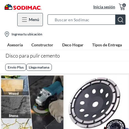
0
Inicia sesión
Menú
Search
Bar
location-
Ingresa tu ubicación
icon
Asesoría
Constructor
Deco Hogar
Tipos de Entrega
Disco para pulir cemento
Envio Plus
Llega mañana