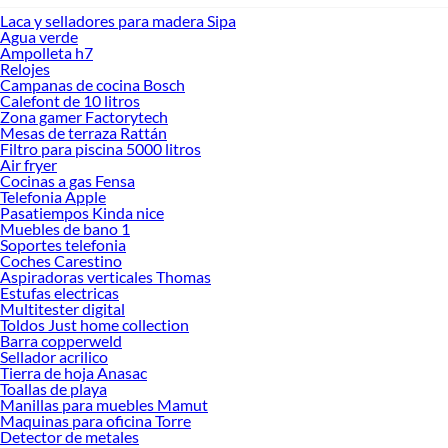
Laca y selladores para madera Sipa
Agua verde
Ampolleta h7
Relojes
Campanas de cocina Bosch
Calefont de 10 litros
Zona gamer Factorytech
Mesas de terraza Rattán
Filtro para piscina 5000 litros
Air fryer
Cocinas a gas Fensa
Telefonia Apple
Pasatiempos Kinda nice
Muebles de bano 1
Soportes telefonia
Coches Carestino
Aspiradoras verticales Thomas
Estufas electricas
Multitester digital
Toldos Just home collection
Barra copperweld
Sellador acrilico
Tierra de hoja Anasac
Toallas de playa
Manillas para muebles Mamut
Maquinas para oficina Torre
Detector de metales