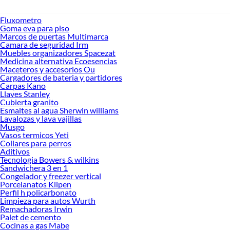
Fluxometro
Goma eva para piso
Marcos de puertas Multimarca
Camara de seguridad Irm
Muebles organizadores Spacezat
Medicina alternativa Ecoesencias
Maceteros y accesorios Ou
Cargadores de bateria y partidores
Carpas Kano
Llaves Stanley
Cubierta granito
Esmaltes al agua Sherwin williams
Lavalozas y lava vajillas
Musgo
Vasos termicos Yeti
Collares para perros
Aditivos
Tecnologia Bowers & wilkins
Sandwichera 3 en 1
Congelador y freezer vertical
Porcelanatos Klipen
Perfil h policarbonato
Limpieza para autos Wurth
Remachadoras Irwin
Palet de cemento
Cocinas a gas Mabe