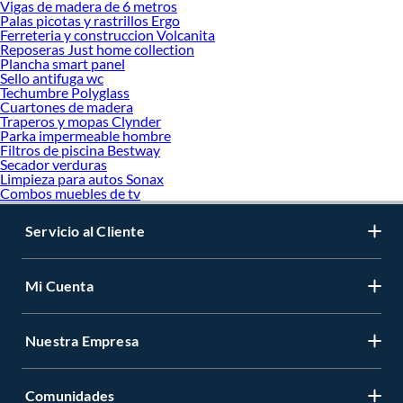
Vigas de madera de 6 metros
Palas picotas y rastrillos Ergo
Ferreteria y construccion Volcanita
Reposeras Just home collection
Plancha smart panel
Sello antifuga wc
Techumbre Polyglass
Cuartones de madera
Traperos y mopas Clynder
Parka impermeable hombre
Filtros de piscina Bestway
Secador verduras
Limpieza para autos Sonax
Combos muebles de tv
Servicio al Cliente
Mi Cuenta
Nuestra Empresa
Comunidades