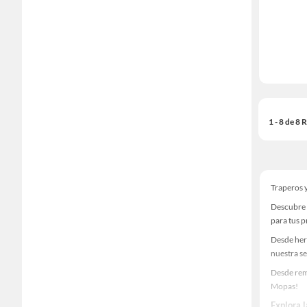
1 - 8 de 8
Traperos 
Descubre 
para tus 
Desde her
nuestra se
Desde rem
Mopas!
Explora 