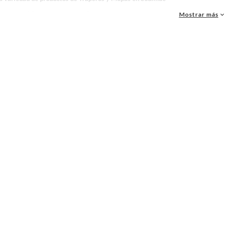
as, materiales y accesorios de calidad para tus proyectos y renovación de espacios. ¡
Mostrar más
 una amplia variedad de productos de Traperos y Mopas en Sodimac. Encuentra todo lo 
realidad!