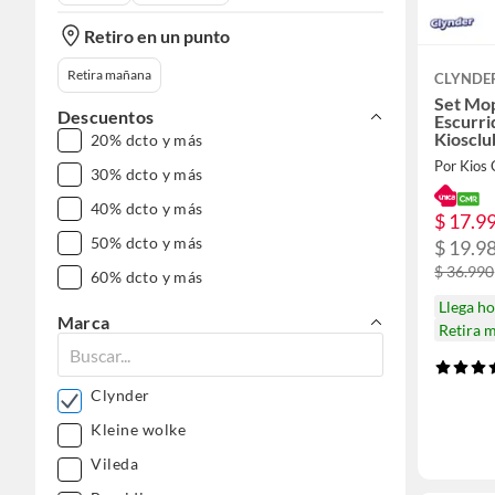
Retiro en un punto
Retira mañana
CLYNDE
Set Mop
Descuentos
Escurri
Kiosclu
20% dcto y más
30% dcto y más
40% dcto y más
$ 17.9
50% dcto y más
$ 19.9
$ 36.990
60% dcto y más
Llega h
Marca
Retira 
Clynder
Kleine wolke
Vileda