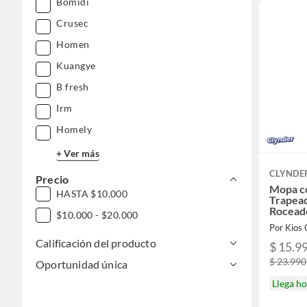
Bomidi
Crusec
Homen
Kuangye
B fresh
Irm
Homely
+ Ver más
CLYNDE
Precio
Mopa c
HASTA $10.000
Trapead
Rocead
$10.000 - $20.000
Calificación del producto
$ 15.9
$ 23.990
Oportunidad única
Llega h