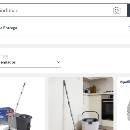
Search
Bar
de Entrega
r por
:
endados