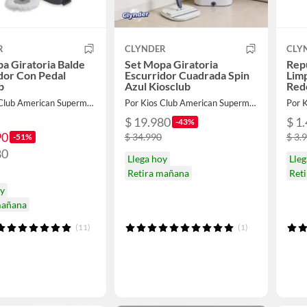
R
CLYNDER
CLY
a Giratoria Balde
Set Mopa Giratoria
Rep
dor Con Pedal
Escurridor Cuadrada Spin
Limp
b
Azul Kiosclub
Red
Por Kios Club American Supermarket
Por Kios Club American Supermarket
$ 19.980
$ 1
-43%
90
$ 34.990
$ 3.
-51%
80
Llega hoy
Lle
Retira mañana
Ret
oy
mañana
(11)
(1)