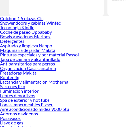
Herramient
Encuentra
Colchon 1 5 plazas Cic
tus ideas 
Shower doors y cabinas Wintec
Tecnologia Kindle
Coche de paseo Uppababy
Bowls y asaderas Marinex
Detergentes
Aspirado y limpieza Nappo
Maquinaria de jardin Makita
Pinturas especiales y por material Passol
Tapa de camara y alcantarillado
Antiparasitarios para perros
Organizacion Casa cantabria
Fresadoras Makita
Router 4g
Lactancia y alimentacion Motherna
Sartenes Ilko
Iluminacion interior
Lentes deportivos
Spa de exterior y hot tubs
Lonas impermeables Fixser
Aire acondicionado midea 9000 btu
Adornos navidenos
Posavasos
Llave de gas