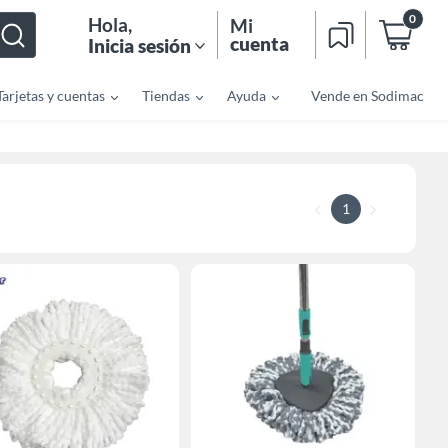
0
Hola
,
Mi
cuenta
Inicia sesión
Tarjetas y cuentas
Tiendas
Ayuda
Vende en Sodimac
1