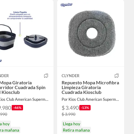
NDER
CLYNDER
Mopa Giratoria
Repuesto Mopa Microfibra
urridor Cuadrada Spin
Limpieza Giratoria
 Kiosclub
Cuadrada Kiosclub
Por Kios Club American Supermarket
Por Kios Club American Supermarket
9.980
$ 3.490
-46%
-13%
.990
$ 3.990
a hoy
Llega hoy
ira mañana
Retira mañana