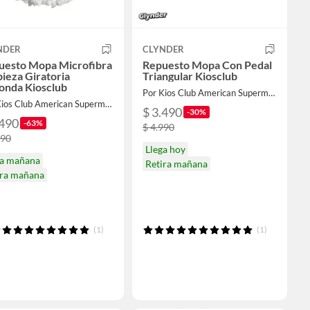
NDER
CLYNDER
uesto Mopa Microfibra
Repuesto Mopa Con Pedal
ieza Giratoria
Triangular Kiosclub
onda Kiosclub
Por Kios Club American Supermarket
Por Kios Club American Supermarket
$ 3.490
-30%
.490
-63%
$ 4.990
990
Llega hoy
ga mañana
Retira mañana
ira mañana
(1)
(1)