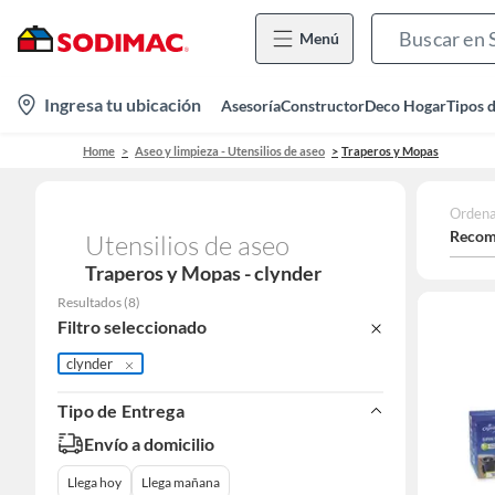
Menú
location-
Ingresa tu ubicación
Asesoría
Constructor
Deco Hogar
Tipos 
icon
Home
Aseo y limpieza - Utensilios de aseo
Traperos y Mopas
Ordena
Recom
Utensilios de aseo
Traperos y Mopas - clynder
Resultados
(
8
)
Filtro seleccionado
clynder
Tipo de Entrega
Envío a domicilio
Llega hoy
Llega mañana