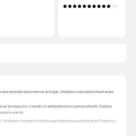
(4)
que necesitas para renovar tu hogar. ¡Visítanos y encuentra inspiración
novar tus espacios, creando un ambiente único y personalizado. Explora
 espacio más tú.
. ¡Visítanos y encuentra todo lo que tenemos para ofrecerte en Traperos y