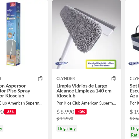
R
CLYNDER
CLY
on Aspersor
Limpia Vidrios de Largo
Set 
or Piso Spray
Alcance Limpieza 140 cm
Esc
or Kiosclub
Kiosclub
Azul
Por Kios Club American Supermarket
Por Kios Club American Supermarket
90
$ 8.990
$ 1
-33%
-40%
$ 14.990
$ 36
oy
Llega hoy
Lleg
Ret