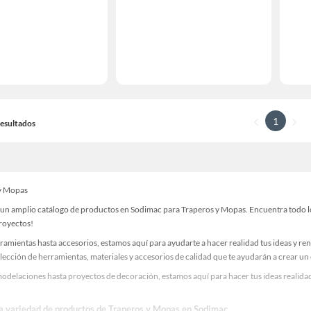
1
 Resultados
y Mopas
un amplio catálogo de productos en Sodimac para Traperos y Mopas. Encuentra todo lo 
proyectos!
ramientas hasta accesorios, estamos aquí para ayudarte a hacer realidad tus ideas y re
lección de herramientas, materiales y accesorios de calidad que te ayudarán a crear un
odelaciones hasta proyectos de decoración, estamos aquí para hacer tus ideas realidad
la variedad de productos de Traperos y Mopas en Sodimac