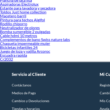
Plancha de lata lisa
Aspiradoras Electrolux
Estante para lavadora y secadora
Toldos Just home collection
Macetero barril
Pintura para techos Algifol
Rodillo chiporro
Neutralizador de olores
Bomba sumergible 2 pulgadas
Cable hdmi 10 metros
Complementos de bano Swiss nature labs
Chaqueta impermeable mujer
Bicicletas infantiles 24
Juego de loza y vajilla Arcoroc
Escuadra rapida
Cr2032
Servicio al Cliente
Mi C
Contáctanos
Regist
Medios de Pago
Cambi
Cambios y Devoluciones
Mis C
Tiendas y horarios
Ayuda