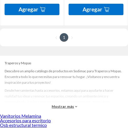
Agregar
Agregar
1
Traperos y Mopas
Descubre un amplio catálogo de productos en Sodimac para Traperos y Mopas.
Encuentra todo lo que necesitas para renovar tu hogar. ¡Visítanos y encuentra
inspiración para tus proyectos!
Desde herramientas hasta accesorios, estamos aquí para ayudarte a hacer
realidad tus ideas y renovar tus espacios, creando un ambiente único y
personalizado. Explora nuestra selección de herramientas, materiales y
Mostrar más
accesorios de calidad que te ayudarán a crear un espacio más tú.
Vanitorios Melamina
Desde remodelaciones hasta proyectos de decoración, estamos aquí para hacer
Accesorios para escritorio
tus ideas realidad. ¡Visítanos y encuentra todo lo que tenemos para ofrecerte en
Osb estructural termico
Traperos y Mopas!