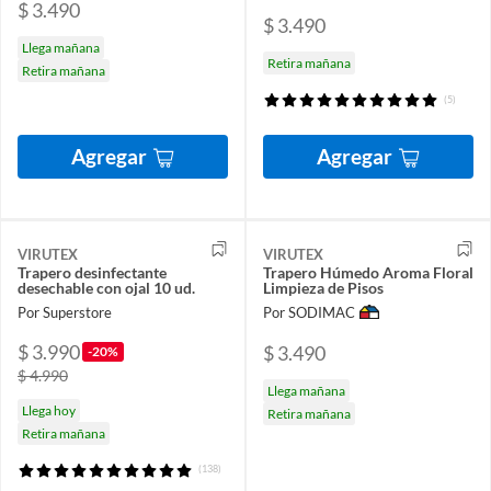
$ 3.490
$ 3.490
Llega mañana
Retira mañana
Retira mañana
(5)
Agregar
Agregar
VIRUTEX
VIRUTEX
Trapero desinfectante
Trapero Húmedo Aroma Floral
desechable con ojal 10 ud.
Limpieza de Pisos
Por Superstore
Por SODIMAC
$ 3.990
$ 3.490
-20%
$ 4.990
Llega mañana
Llega hoy
Retira mañana
Retira mañana
(138)