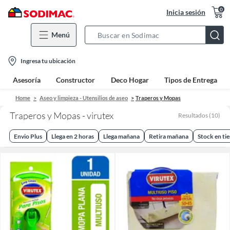
0
Inicia sesión
Menú
Search
Bar
location-
Ingresa tu ubicación
icon
Asesoría
Constructor
Deco Hogar
Tipos de Entrega
Home
Aseo y limpieza - Utensilios de aseo
Traperos y Mopas
Traperos y Mopas - virutex
Resultados
(
10
)
Envio Plus
Llega en 2 horas
Llega mañana
Retira mañana
Stock en ti