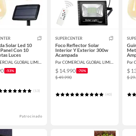
ENTER
SUPERCENTER
SUP
da Solar Led 10
Foco Reflector Solar
Guir
 Panel Con 10
Interior Y Exterior 300w
Met
tas Luces
Acampada
Amp
Por COMERCIAL GLOBAL LIMITADA
Por COMERCIAL GLOBAL LIMITADA
90
$ 14.990
$ 1
-53%
-70%
$ 49.990
$ 29
(13)
(40)
Patrocinado