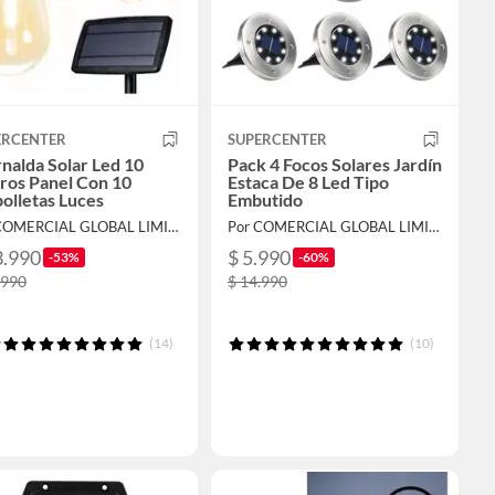
ERCENTER
SUPERCENTER
nalda Solar Led 10
Pack 4 Focos Solares Jardín
ros Panel Con 10
Estaca De 8 Led Tipo
olletas Luces
Embutido
Por COMERCIAL GLOBAL LIMITADA
Por COMERCIAL GLOBAL LIMITADA
3.990
$ 5.990
-53%
-60%
.990
$ 14.990
(14)
(10)