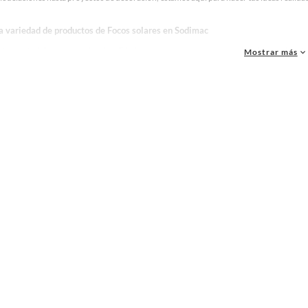
la variedad de productos de Focos solares en Sodimac
as, materiales y accesorios de calidad para tus proyectos y renovación de espacios. ¡
Mostrar más
 una amplia variedad de productos de Focos solares en Sodimac. Encuentra todo lo nece
idad!