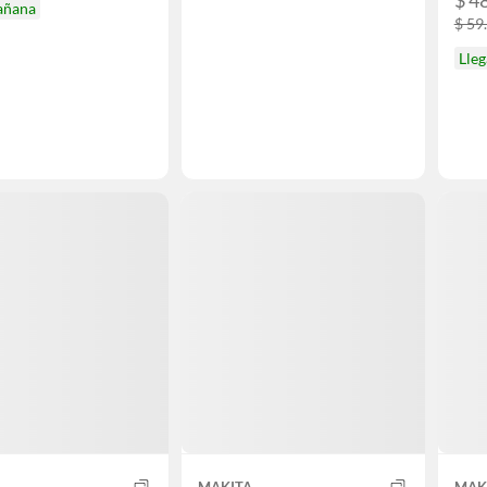
$ 4
añana
$ 59
Lle