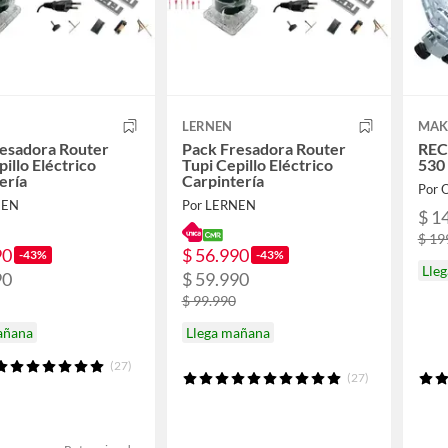
LERNEN
MAK
resadora Router
Pack Fresadora Router
REC
pillo Eléctrico
Tupi Cepillo Eléctrico
530 
ería
Carpintería
Por
NEN
Por LERNEN
$ 1
$ 19
90
$ 56.990
-43%
-43%
Lle
90
$ 59.990
$ 99.990
añana
Llega mañana
(27)
(27)