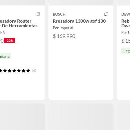
BOSCH
DEW
resadora Router
Rresadora 1300w gof 130
Reb
t De Herramientas
Dwe
Por Imperial
NEN
Por 
$ 169.990
90
$ 1
-22%
Lle
añana
(6)