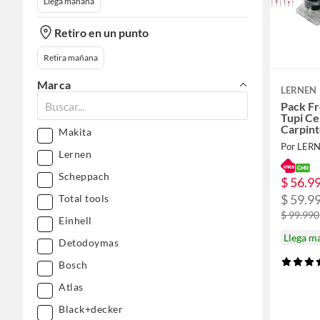
Llega mañana
Retiro en un punto
Retira mañana
Marca
LERNEN
Pack F
Tupi Ce
Carpint
Makita
Por LER
Lernen
Scheppach
$ 56.9
$ 59.9
Total tools
$ 99.990
Einhell
Llega m
Detodoymas
Bosch
Atlas
Black+decker