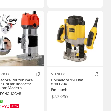
ERICO
STANLEY
sadora Router Para
Fresadora 1200W
ar Cortar Recortar
SRR1200
urar Madera
Por Imperial
 TECNOHOGAR
$ 87.990
2.990
-23%