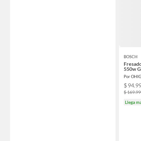
BOSCH
Fresado
550w G
Por OHI
$ 94.9
$ 169.9
Llega m