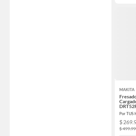
MAKITA
Fresado
Cargado
DRT52
Por TUS
$ 269.
$ 499.9