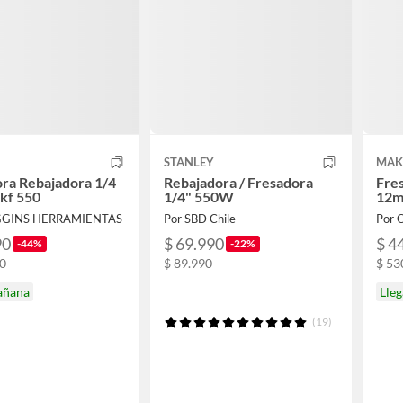
STANLEY
MAK
ra Rebajadora 1/4
Rebajadora / Fresadora
Fre
kf 550
1/4" 550W
12m
GGINS HERRAMIENTAS
Por SBD Chile
Por
90
$ 69.990
$ 4
-44%
-22%
90
$ 89.990
$ 53
añana
Lle
(19)