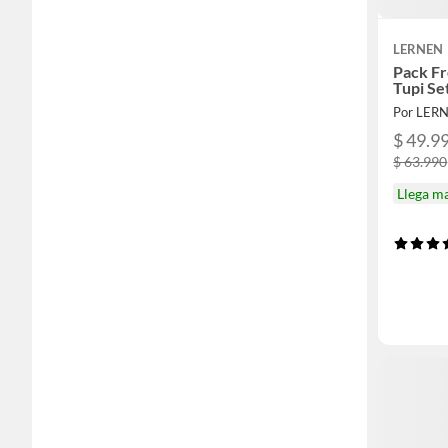
LERNEN
Pack F
Tupi Se
Por LER
$ 49.9
$ 63.990
Llega m