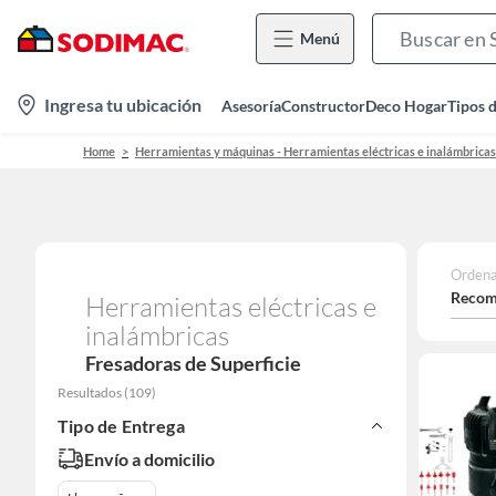
Menú
location-
Ingresa tu ubicación
Asesoría
Constructor
Deco Hogar
Tipos 
icon
Home
Herramientas y máquinas - Herramientas eléctricas e inalámbricas
Ordena
Recom
Herramientas eléctricas e
inalámbricas
Fresadoras de Superficie
Resultados
(
109
)
Tipo de Entrega
Envío a domicilio