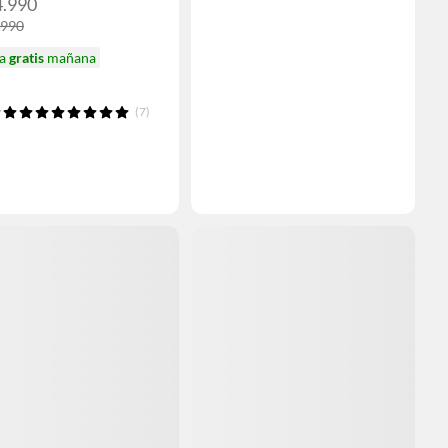
4.990
.990
ga
gratis
mañana
(7)