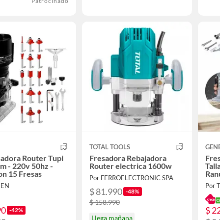
Patrocinado
TOTAL TOOLS
GEN
sadora Router Tupi
Fresadora Rebajadora
Fre
 - 220v 50hz -
Router electrica 1600w
Tall
n 15 Fresas
Ran
Por FERROELECTRONIC SPA
NEN
Por
$ 81.990
-48%
$ 158.990
90
$ 2
-42%
Llega mañana