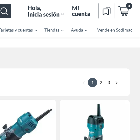
0
Hola
,
Mi
cuenta
Inicia sesión
Tarjetas y cuentas
Tiendas
Ayuda
Vende en Sodimac
1
2
3