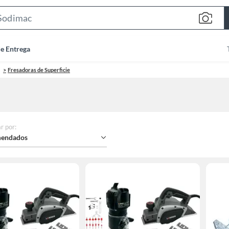
Search
Bar
de Entrega
Fresadoras de Superficie
r por
:
endados