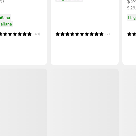
90
$ 2
$ 29
añana
Lle
mañana
(48)
(7)