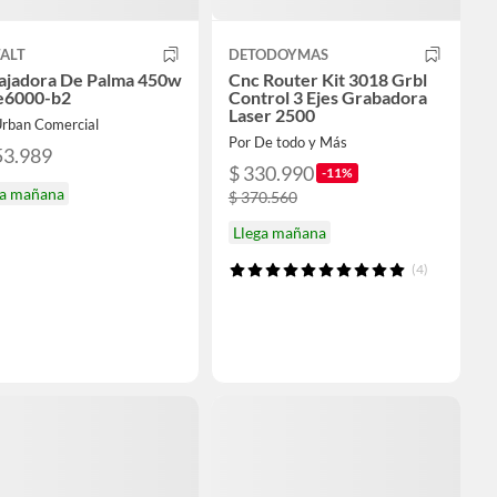
ALT
DETODOYMAS
ajadora De Palma 450w
Cnc Router Kit 3018 Grbl
6000-b2
Control 3 Ejes Grabadora
Laser 2500
Urban Comercial
Por De todo y Más
53.989
$ 330.990
-11%
ga mañana
$ 370.560
Llega mañana
(4)