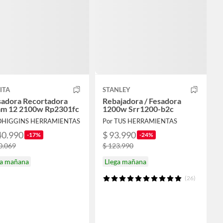
ITA
STANLEY
sadora Recortadora
Rebajadora / Fesadora
m 12 2100w Rp2301fc
1200w Srr1200-b2c
 OHIGGINS HERRAMIENTAS
Por TUS HERRAMIENTAS
40.990
$ 93.990
-17%
-24%
0.069
$ 123.990
ga mañana
Llega mañana
(26)