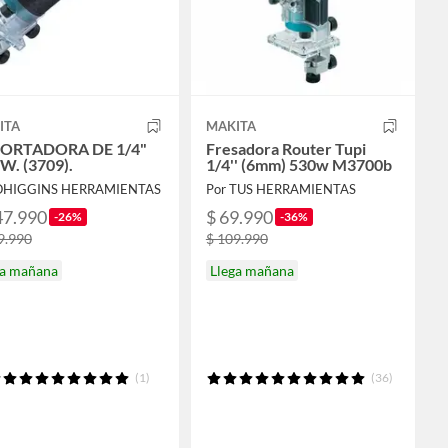
ITA
MAKITA
ORTADORA DE 1/4"
Fresadora Router Tupi
W. (3709).
1/4'' (6mm) 530w M3700b
 OHIGGINS HERRAMIENTAS
Por TUS HERRAMIENTAS
47.990
$ 69.990
-26%
-36%
9.990
$ 109.990
ga mañana
Llega mañana
(1)
(36)