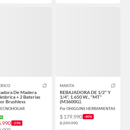
ERICO
MAKITA
sadora De Madera
REBAJADORA DE 1/2" Y
ámbrica + 2 Baterias
1/4", 1.650 W., "MT"
or Brushless
(M3600G).
 TECNOHOGAR
Por OHIGGINS HERRAMIENTAS
$ 179.990
-40%
5.990
$ 299.990
-23%