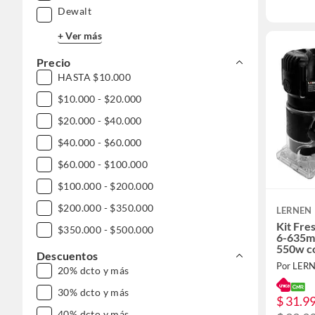
Dewalt
+ Ver más
Precio
HASTA $10.000
$10.000 - $20.000
$20.000 - $40.000
$40.000 - $60.000
$60.000 - $100.000
$100.000 - $200.000
$200.000 - $350.000
LERNEN
Kit Fre
$350.000 - $500.000
6-635mm
550w co
$500.000 - $1.000.000
Descuentos
Por LER
20% dcto y más
DESDE $1.000.000
30% dcto y más
$ 31.9
40% dcto y más