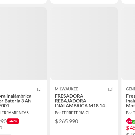
MILWAUKEE
GEN
ra Inalámbrica
FRESADORA
Fre
r Bateria 3 Ah
REBAJADORA
Inal
F001
INALAMBRICA M18 14
Mot
2723-20
 HERRAMIENTAS
Por FERRETERIA CL
Por
990
$ 265.990
-46%
$ 4
90