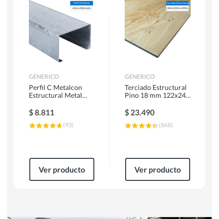
Herramientas Manuales
Sierras Circulares
GENERICO
GENERICO
Perfil C Metalcon
Terciado Estructural
Estructural Metal
Pino 18 mm 122x244
62x20x0.85 mm 6 m
cm
$
8.811
$
23.490
(
93
)
(
868
)
Ver producto
Ver producto