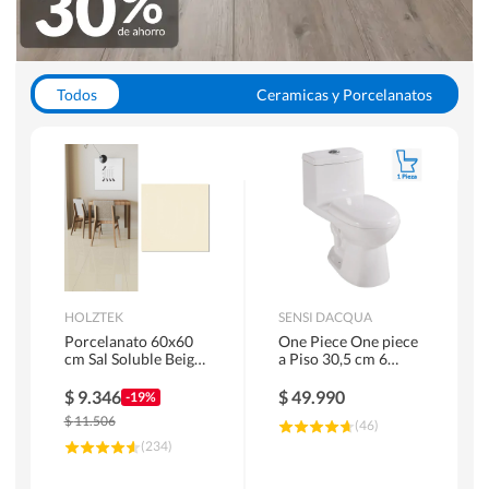
Todos
Ceramicas y Porcelanatos
Calefont y Termos
Pisos Vinilicos
WC y Sanitarios
Pisos Flotantes y Laminados
Pinturas
Duchas y Mamparas
HOLZTEK
SENSI DACQUA
Porcelanato 60x60
One Piece One piece
cm Sal Soluble Beige
a Piso 30,5 cm 6
1.44 m2
Litros Riva Blanco
$
9.346
$
49.990
-19%
$
11.506
(
46
)
(
234
)