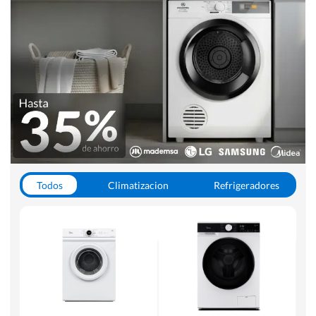
Todos
Climatizacion
Refrigeradores
Lavado y Secado
Cocinas
Aspiradoras
Hornos y Microondas
Otros