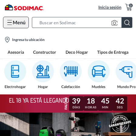
0
Inicia sesión
Menú
Search
Bar
location-
Ingresa tu ubicación
icon
Asesoría
Constructor
Deco Hogar
Tipos de Entrega
Electrohogar
Hogar
Calefacción
Muebles
Mundo Pro
39
18
45
39
EL 18 YA ESTÁ LLEGANDO
DÍAS
HORAS
MIN
SEG