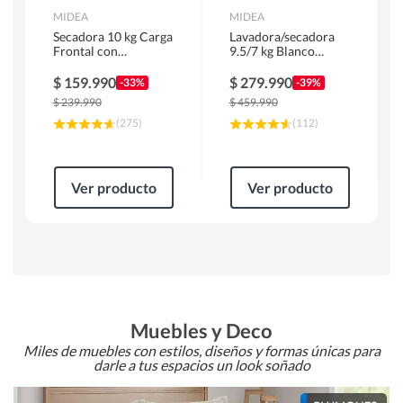
MIDEA
MIDEA
Secadora 10 kg Carga
Lavadora/secadora
Frontal con
9.5/7 kg Blanco
Evacuación Blanco
MLSF-095B/W
MD100A100/W2
$
159.990
$
279.990
-33%
-39%
$
239.990
$
459.990
(
275
)
(
112
)
Ver producto
Ver producto
Muebles y Deco
Miles de muebles con estilos, diseños y formas únicas para
darle a tus espacios un look soñado