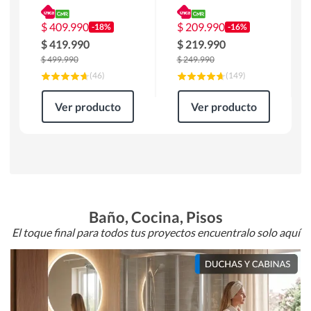
180 x 90 x 76 cm
Atlanta 91x101x94
Café
cm Negro
$
409.990
$
209.990
-18%
-16%
$
419.990
$
219.990
$
499.990
$
249.990
(
46
)
(
149
)
Ver producto
Ver producto
Baño, Cocina, Pisos
El toque final para todos tus proyectos encuentralo solo aquí