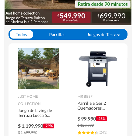
Todos
Parrillas
Juegos de Terraza
Toldos
JUST HOME
MR BEEF
Parrilla a Gas 2
COLLECTION
Quemadores
Juego de Living de
Bandejas Laterales
Terraza Lucca 5
$
99.990
-23%
Personas Natural
$
1.199.990
$
129.990
-29%
(
243
)
$
1.699.990