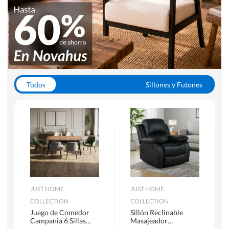
Todos
Sillones y Futones
Juegos de Comedor
Lamparas
Closets
Escritorios y Sillas PC
Racks y Muebles TV
Alfombras
JUST HOME
JUST HOME
COLLECTION
COLLECTION
Juego de Comedor
Sillón Reclinable
Campania 6 Sillas
Masajeador
Mesa Rectangular
Calentador 1 cuerpo