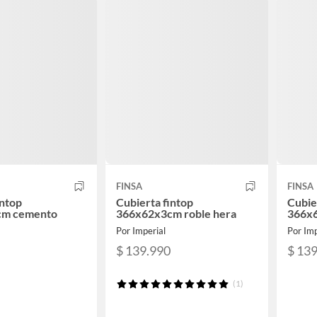
FINSA
FINSA
intop
Cubierta fintop
Cubie
cm cemento
366x62x3cm roble hera
366x6
Por Imperial
Por Imp
$ 139.990
$ 13
(1)