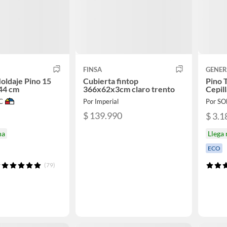
FINSA
GENER
oldaje Pino 15
Cubierta fintop
Pino 
44 cm
366x62x3cm claro trento
Cepil
C
Por Imperial
Por S
$ 139.990
$ 3.1
na
Llega
ECO
(79)