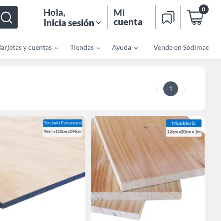
0
Hola
,
Mi
cuenta
Inicia sesión
Tarjetas y cuentas
Tiendas
Ayuda
Vende en Sodimac
1