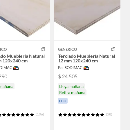
ICO
GENERICO
ado Mueblería Natural
Terciado Mueblería Natural
m 120x240 cm
12 mm 120x240 cm
ODIMAC
Por SODIMAC
290
$ 24.505
 mañana
Llega mañana
Retira mañana
ECO
(106)
(58)