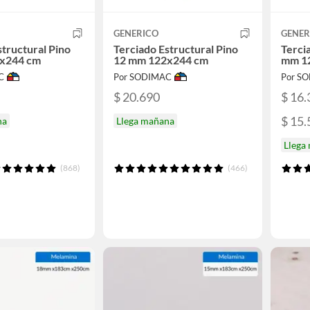
GENERICO
GENER
structural Pino
Terciado Estructural Pino
Terci
x244 cm
12 mm 122x244 cm
mm 1
C
Por SODIMAC
Por S
$ 20.690
$ 16.
$ 15.
na
Llega mañana
Llega
(868)
(466)