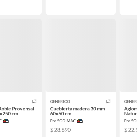
GENERICO
GENER
Roble Provensal
Cuebierta madera 30 mm
Aglo
x250 cm
60x60 cm
Natur
C
Por SODIMAC
Por S
$ 28.890
$ 22.