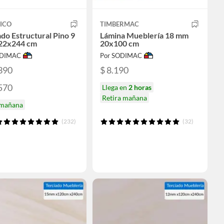
ICO
TIMBERMAC
ado Estructural Pino 9
Lámina Mueblería 18 mm
22x244 cm
20x100 cm
ODIMAC
Por SODIMAC
390
$ 8.190
570
Llega en
2 horas
Retira mañana
 mañana
(232)
(32)