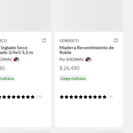
ICO
GENERICO
Tinglado Seco
Madera Revestimiento de
lado 3/4x5 3,2 m
Roble
ODIMAC
Por SODIMAC
80
$ 26.490
 mañana
Llega mañana
(50)
(4)