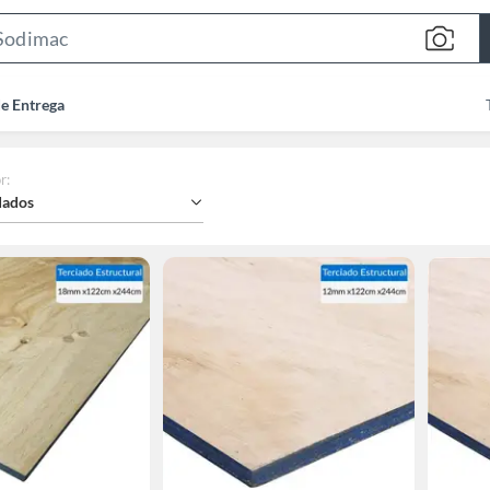
Search
Bar
de Entrega
r
:
ados