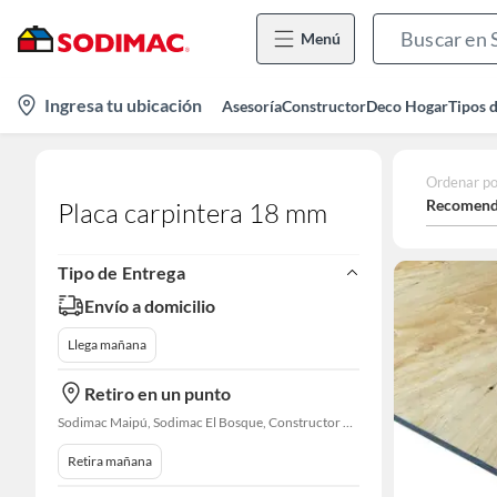
Menú
location-
Ingresa tu ubicación
Asesoría
Constructor
Deco Hogar
Tipos 
icon
Ordenar po
Recomend
Placa carpintera 18 mm
Tipo de Entrega
Envío a domicilio
Llega mañana
Retiro en un punto
Sodimac Maipú, Sodimac El Bosque, Constructor Cantagallo, Sodimac Talagante
Retira mañana