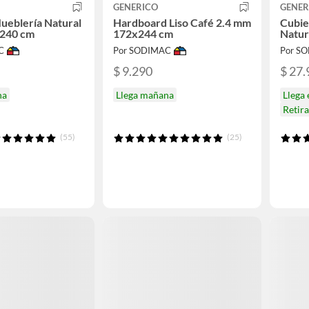
GENERICO
GENER
ueblería Natural
Hardboard Liso Café 2.4 mm
Cubie
240 cm
172x244 cm
Natur
C
Por SODIMAC
Por S
$ 9.290
$ 27.
na
Llega mañana
Llega
Retir
(55)
(25)