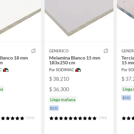
GENERICO
GENER
Blanco 18 mm
Melamina Blanco 15 mm
Terci
cm
183x250 cm
15 m
C
Por SODIMAC
Por S
$ 38.210
$ 37.
$ 36.300
na
Llega
ECO
Llega mañana
ECO
(104)
(780)