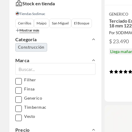
Stock en tienda
Tiendas Sodimac
GENERICO
Terciado E
Cerrillos
Maipú
San Miguel
El Bosque
18 mm 122
Mostrar más
Por SODIMA
Categoría
$ 23.490
Construcción
Llega maña
Marca
Filher
Finsa
Generico
Timbermac
Vesto
Precio