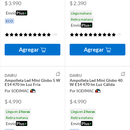
$ 3.990
$ 2.390
Envío
Plus
+
Llega mañana
Retira mañana
ECO
Envío
Plus
+
(15)
(7)
Agregar
Agregar
DAIRU
DAIRU
Ampolleta Led Mini Globo 5 W
Ampolleta Led Mini Globo 40
E14 470 lm Luz Fría
W E14 470 lm Luz Cálida
Por SODIMAC
Por SODIMAC
$ 4.990
$ 4.990
Llega en
2 horas
Llega en
2 horas
Retira mañana
Retira mañana
Envío
Plus
+
Envío
Plus
+