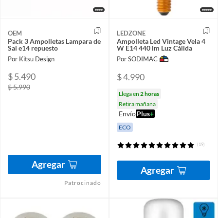
OEM
LEDZONE
Pack 3 Ampolletas Lampara de
Ampolleta Led Vintage Vela 4
Sal e14 repuesto
W E14 440 lm Luz Cálida
Por Kitsu Design
Por SODIMAC
$ 5.490
$ 4.990
$ 5.990
Llega en
2 horas
Retira mañana
Envío
Plus
+
ECO
(19)
Agregar
Agregar
Patrocinado