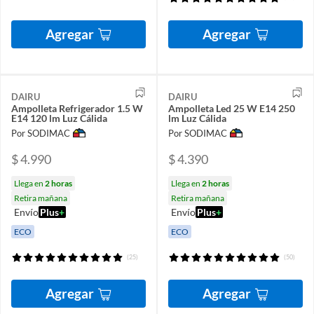
Agregar
Agregar
DAIRU
DAIRU
Ampolleta Refrigerador 1.5 W
Ampolleta Led 25 W E14 250
E14 120 lm Luz Cálida
lm Luz Cálida
Por SODIMAC
Por SODIMAC
$ 4.990
$ 4.390
Llega en
2 horas
Llega en
2 horas
Retira mañana
Retira mañana
Envío
Plus
+
Envío
Plus
+
ECO
ECO
(25)
(50)
Agregar
Agregar