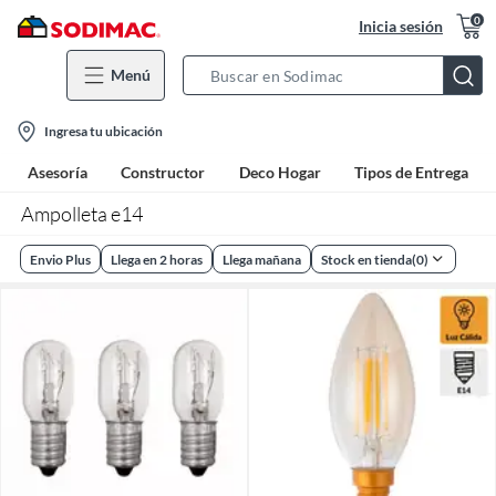
0
Inicia sesión
Menú
Search
Bar
location-
Ingresa tu ubicación
icon
Asesoría
Constructor
Deco Hogar
Tipos de Entrega
Ampolleta e14
Envio Plus
Llega en 2 horas
Llega mañana
Stock en tienda
(
0
)