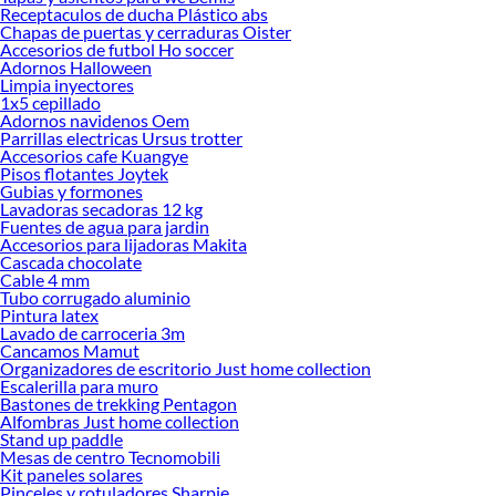
Receptaculos de ducha Plástico abs
Chapas de puertas y cerraduras Oister
Accesorios de futbol Ho soccer
Adornos Halloween
Limpia inyectores
1x5 cepillado
Adornos navidenos Oem
Parrillas electricas Ursus trotter
Accesorios cafe Kuangye
Pisos flotantes Joytek
Gubias y formones
Lavadoras secadoras 12 kg
Fuentes de agua para jardin
Accesorios para lijadoras Makita
Cascada chocolate
Cable 4 mm
Tubo corrugado aluminio
Pintura latex
Lavado de carroceria 3m
Cancamos Mamut
Organizadores de escritorio Just home collection
Escalerilla para muro
Bastones de trekking Pentagon
Alfombras Just home collection
Stand up paddle
Mesas de centro Tecnomobili
Kit paneles solares
Pinceles y rotuladores Sharpie