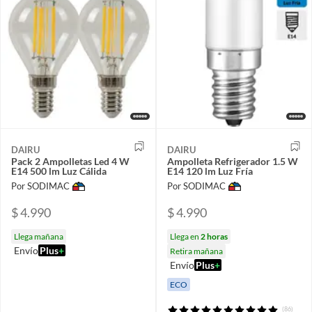
DAIRU
DAIRU
Pack 2 Ampolletas Led 4 W
Ampolleta Refrigerador 1.5 W
E14 500 lm Luz Cálida
E14 120 lm Luz Fría
Por SODIMAC
Por SODIMAC
$ 4.990
$ 4.990
Llega mañana
Llega en
2 horas
Envío
Plus
+
Retira mañana
Envío
Plus
+
ECO
(86)