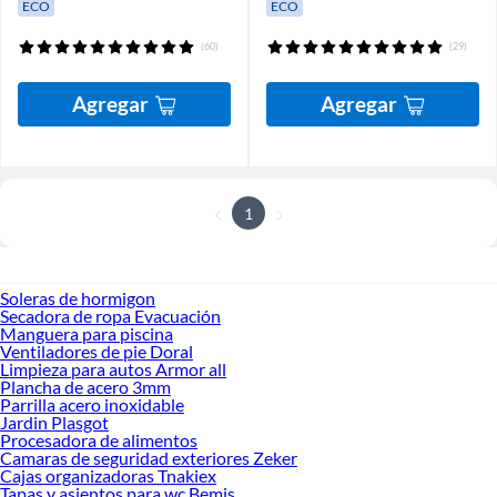
ECO
ECO
(60)
(29)
Agregar
Agregar
1
Soleras de hormigon
Secadora de ropa Evacuación
Manguera para piscina
Ventiladores de pie Doral
Limpieza para autos Armor all
Plancha de acero 3mm
Parrilla acero inoxidable
Jardin Plasgot
Procesadora de alimentos
Camaras de seguridad exteriores Zeker
Cajas organizadoras Tnakiex
Tapas y asientos para wc Bemis