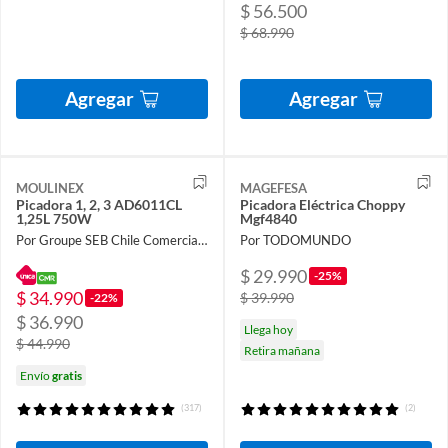
$ 56.500
$ 68.990
Agregar
Agregar
MOULINEX
MAGEFESA
Picadora 1, 2, 3 AD6011CL
Picadora Eléctrica Choppy
1,25L 750W
Mgf4840
Por Groupe SEB Chile Comercial Limitada
Por TODOMUNDO
$ 29.990
-25%
$ 34.990
$ 39.990
-22%
$ 36.990
Llega hoy
$ 44.990
Retira mañana
Envío
gratis
(317)
(2)