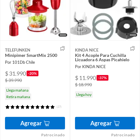
TELEFUNKEN
KINDA NICE
Minipimer SmartMix 2500
Kit 4 Acople Para Cuchilla
Licuadora 6 Aspas Picahielo
Por 101Db Chile
Por KINDA NICE
$ 31.990
-20%
$ 11.990
-37%
$ 39.990
$ 18.990
Llega mañana
Llega hoy
Retira mañana
(27)
Agregar
Agregar
Patrocinado
Patrocinado