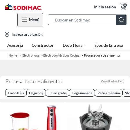
0
Inicia sesión
Menú
Search
Bar
location-
Ingresa tu ubicación
icon
Asesoría
Constructor
Deco Hogar
Tipos de Entrega
Home
Electrohogar - Electrodomésticos Cocina
Procesadora de alimentos
Procesadora de alimentos
Resultados
(
98
)
Envio Plus
Llega hoy
Envío gratis
Llega mañana
Retira mañana
Sto