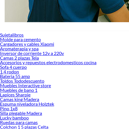
Sujetalibros
Molde para cemento
Cargadores y cables Xiaomi
Aromaterapia y spa
Inversor de corriente 12v a 220v
Camas 2 plazas Tela
Accesorios y repuestos electrodomesticos cocina
Sofa 4 cuerpo
1 4 rodon
Bateria 55 amp
Toldos Tododescuento
Muebles Interactive store
Muebles de bano 1
Lapices Sharpie
Camas king Madera
Espuma niveladora Holztek
Pino 1x8
Silla plegable Madera
Lucky bamboo
Ruedas para camas
Colchon 1 5 plazas Celta