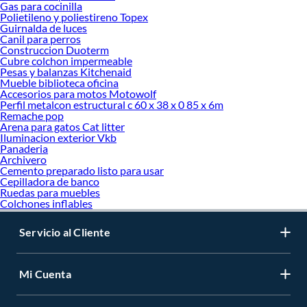
Gas para cocinilla
Polietileno y poliestireno Topex
Guirnalda de luces
Canil para perros
Construccion Duoterm
Cubre colchon impermeable
Pesas y balanzas Kitchenaid
Mueble biblioteca oficina
Accesorios para motos Motowolf
Perfil metalcon estructural c 60 x 38 x 0 85 x 6m
Remache pop
Arena para gatos Cat litter
Iluminacion exterior Vkb
Panaderia
Archivero
Cemento preparado listo para usar
Cepilladora de banco
Ruedas para muebles
Colchones inflables
Servicio al Cliente
Mi Cuenta