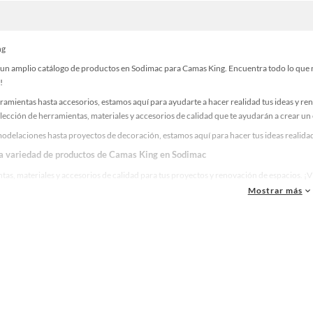
ng
un amplio catálogo de productos en Sodimac para Camas King. Encuentra todo lo que nec
!
ramientas hasta accesorios, estamos aquí para ayudarte a hacer realidad tus ideas y re
lección de herramientas, materiales y accesorios de calidad que te ayudarán a crear un
odelaciones hasta proyectos de decoración, estamos aquí para hacer tus ideas realidad
la variedad de productos de Camas King en Sodimac
as, materiales y accesorios de calidad para tus proyectos y renovación de espacios. ¡
Mostrar más
 una amplia variedad de productos de Camas King en Sodimac. Encuentra todo lo necesa
idad!