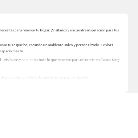
esitas para renovar tu hogar. ¡Visítanos y encuentra inspiración para tus
novar tus espacios, creando un ambiente único y personalizado. Explora
 espacio más tú.
. ¡Visítanos y encuentra todo lo que tenemos para ofrecerte en Camas King!
Visítanos y descubre todo lo que tenemos para ofrecerte!
rio para tus proyectos de renovación y decoración. ¡Visítanos y haz tus