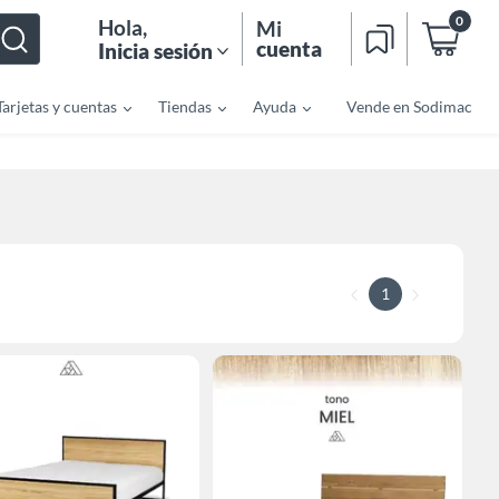
0
Hola
,
Mi
cuenta
Inicia sesión
Tarjetas y cuentas
Tiendas
Ayuda
Vende en Sodimac
1