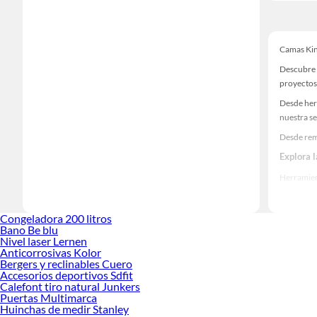
Camas Ki
Descubre 
proyectos
Desde her
nuestra se
Desde rem
Explora 
Herramient
Encuentra
ideas real
Congeladora 200 litros
Bano Be blu
Nivel laser Lernen
Anticorrosivas Kolor
Bergers y reclinables Cuero
Accesorios deportivos Sdfit
Calefont tiro natural Junkers
Puertas Multimarca
Huinchas de medir Stanley