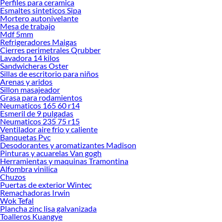
Perfiles para ceramica
Esmaltes sinteticos Sipa
Mortero autonivelante
Mesa de trabajo
Mdf 5mm
Refrigeradores Maigas
Cierres perimetrales Qrubber
Lavadora 14 kilos
Sandwicheras Oster
Sillas de escritorio para niños
Arenas y aridos
Sillon masajeador
Grasa para rodamientos
Neumaticos 165 60 r14
Esmeril de 9 pulgadas
Neumaticos 235 75 r15
Ventilador aire frio y caliente
Banquetas Pvc
Desodorantes y aromatizantes Madison
Pinturas y acuarelas Van gogh
Herramientas y maquinas Tramontina
Alfombra vinilica
Chuzos
Puertas de exterior Wintec
Remachadoras Irwin
Wok Tefal
Plancha zinc lisa galvanizada
Toalleros Kuangye