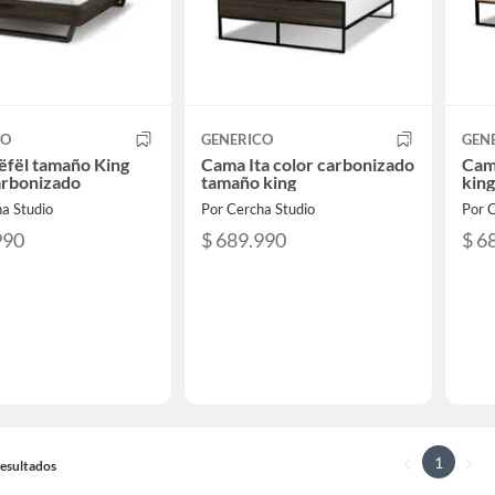
CO
GENERICO
GEN
ëfël tamaño King
Cama Ita color carbonizado
Cama
arbonizado
tamaño king
king
a Studio
Por Cercha Studio
Por C
990
$ 689.990
$ 6
1
 Resultados