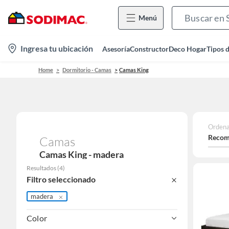
Menú
location-
Ingresa tu ubicación
Asesoría
Constructor
Deco Hogar
Tipos 
icon
Home
Dormitorio - Camas
Camas King
Ordena
Recom
Camas
Camas King - madera
Resultados
(
4
)
Filtro seleccionado
madera
Color