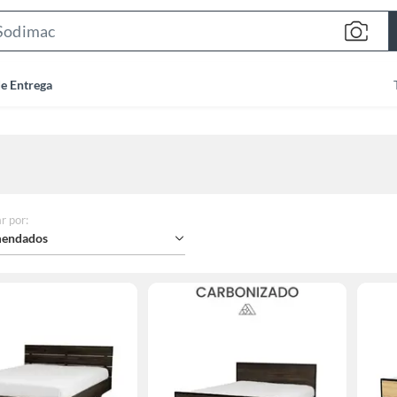
Search
Bar
de Entrega
r por
:
endados