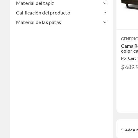
Material del tapiz
Calificación del producto
Material de las patas
GENERI
Cama R
color c
Por Cerch
$ 689.
1 - 4 de 4