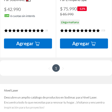
$ 75.990
$ 42.990
-12%
$ 85.990
6
cuotas sin interés
Llega mañana
(6)
(13)
Agregar
Agregar
1
Nivel Laser
Descubre un amplio catálogo de productos en Sodimac para Nivel Laser.
Encuentra todo lo que necesitas para renovar tu hogar. ¡Visítanos y encuentra
inspiración para tus proyectos!