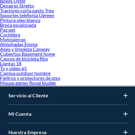
Bowls Oster
Desag es Stretto
Tractores corta pasto Trex
Soportes telefonia Ugreen
Pintura oleo blanco
Broca escalonada
Paz pet
Coctelera
Motosierras
Almohadas Emma
Aseo y limpieza Canway
Cubiertos Basement home
Cascos de bicicleta Rbx
Llantas 18
Tv y video 65
Camisa outdoor hombre
Fieltros y protectores de piso
Mouse gamer Royal kludge
Servicio al Cliente
Mi Cuenta
Nuestra Empresa