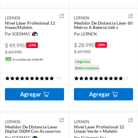
LERNEN
LERNEN
Nivel Láser Profesional 12
Medidor De Distancia Láser 60
líneas/Maletín
Metros A Batería Usb-c
Por SODIMAC
Por LERNEN
$ 28.990
$ 49.990
-28%
-29%
$ 39.990
$ 69.990
6
cuotas sin interés
Llega hoy
Retira mañana
(13)
(5)
Agregar
Agregar
LERNEN
LERNEN
Medidor De Distancia Laser
Nivel Laser Profesional 12
Digital 100M Con Accesorios
Líneas Verde + Maletín
Por SODIMAC
Por El Imperio Spa.