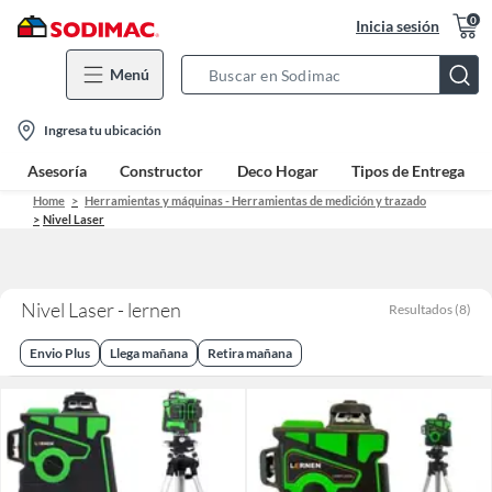
0
Inicia sesión
Menú
Search
Bar
location-
Ingresa tu ubicación
icon
Asesoría
Constructor
Deco Hogar
Tipos de Entrega
Home
Herramientas y máquinas - Herramientas de medición y trazado
Nivel Laser
Nivel Laser - lernen
Resultados
(
8
)
Envio Plus
Llega mañana
Retira mañana