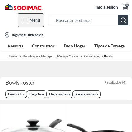
0
Inicia sesión
Menú
Search
Bar
location-
Ingresa tu ubicación
icon
Asesoría
Constructor
Deco Hogar
Tipos de Entrega
Home
Decohogar - Menaje
Menaje Cocina
Reposteria
Bowls
Bowls - oster
Resultados
(
4
)
Envio Plus
Llega hoy
Llega mañana
Retira mañana