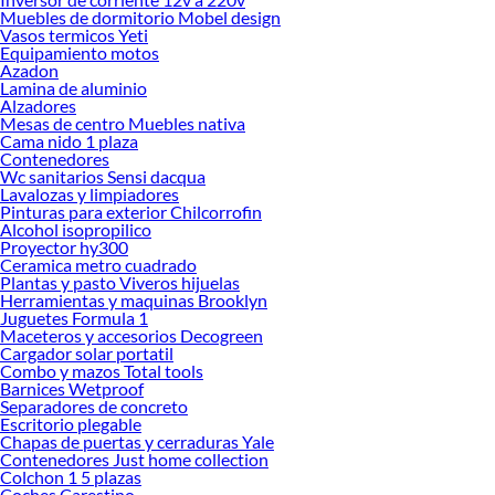
Bowls!
Muebles de dormitorio Mobel design
Vasos termicos Yeti
Explora la variedad de productos de Bowls en Sodimac
Equipamiento motos
Azadon
Herramientas, materiales y accesorios de calidad para tus proyectos y
Lamina de aluminio
renovación de espacios. ¡Visítanos y descubre todo lo que tenemos para
Alzadores
ofrecerte!
Mesas de centro Muebles nativa
Cama nido 1 plaza
Encuentra una amplia variedad de productos de Bowls en Sodimac. Encuentra
Contenedores
todo lo necesario para tus proyectos de renovación y decoración. ¡Visítanos y
Wc sanitarios Sensi dacqua
haz tus ideas realidad!
Lavalozas y limpiadores
Pinturas para exterior Chilcorrofin
Alcohol isopropilico
Proyector hy300
Ceramica metro cuadrado
Plantas y pasto Viveros hijuelas
Herramientas y maquinas Brooklyn
Juguetes Formula 1
Maceteros y accesorios Decogreen
Cargador solar portatil
Combo y mazos Total tools
Barnices Wetproof
Separadores de concreto
Escritorio plegable
Chapas de puertas y cerraduras Yale
Contenedores Just home collection
Colchon 1 5 plazas
Coches Carestino