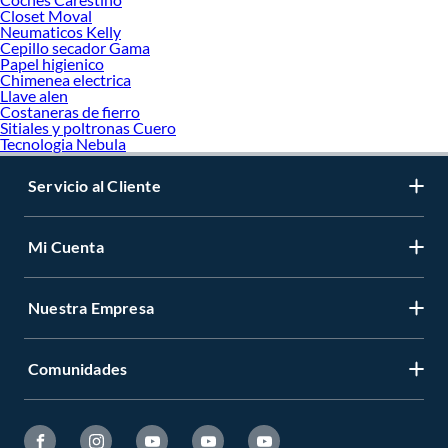
Closet Moval
Neumaticos Kelly
Cepillo secador Gama
Papel higienico
Chimenea electrica
Llave alen
Costaneras de fierro
Sitiales y poltronas Cuero
Tecnologia Nebula
Servicio al Cliente
Mi Cuenta
Nuestra Empresa
Comunidades