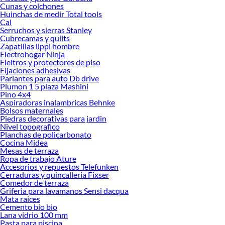
Cunas y colchones
renovación de espacios. ¡Visítanos y descubre todo lo que tenemos para
Huinchas de medir Total tools
ofrecerte!
Cal
Serruchos y sierras Stanley
Encuentra una amplia variedad de productos de Limpieza para Autos en
Cubrecamas y quilts
Sodimac. Encuentra todo lo necesario para tus proyectos de renovación y
Zapatillas lippi hombre
decoración. ¡Visítanos y haz tus ideas realidad!
Electrohogar Ninja
Fieltros y protectores de piso
Fijaciones adhesivas
Parlantes para auto Db drive
Plumon 1 5 plaza Mashini
Pino 4x4
Aspiradoras inalambricas Behnke
Bolsos maternales
Piedras decorativas para jardin
Nivel topografico
Planchas de policarbonato
Cocina Midea
Mesas de terraza
Ropa de trabajo Ature
Accesorios y repuestos Telefunken
Cerraduras y quincalleria Fixser
Comedor de terraza
Griferia para lavamanos Sensi dacqua
Mata raices
Cemento bio bio
Lana vidrio 100 mm
Pasta para piscina