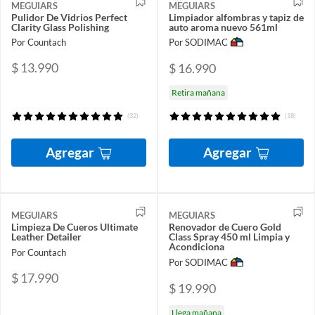
MEGUIARS
MEGUIARS
Pulidor De Vidrios Perfect
Limpiador alfombras y tapiz de
Clarity Glass Polishing
auto aroma nuevo 561ml
Por Countach
Por SODIMAC
$ 13.990
$ 16.990
Retira mañana
(32)
(18)
Agregar
Agregar
MEGUIARS
MEGUIARS
Limpieza De Cueros Ultimate
Renovador de Cuero Gold
Leather Detailer
Class Spray 450 ml Limpia y
Acondiciona
Por Countach
Por SODIMAC
$ 17.990
$ 19.990
Llega mañana