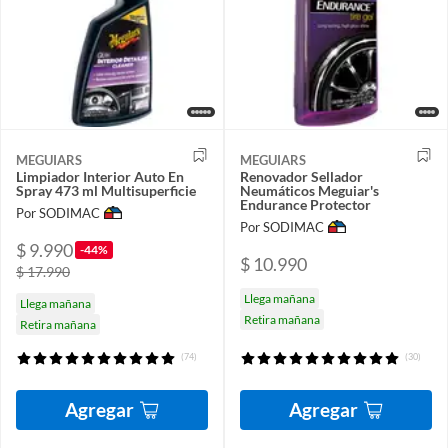
MEGUIARS
MEGUIARS
Limpiador Interior Auto En
Renovador Sellador
Spray 473 ml Multisuperficie
Neumáticos Meguiar's
Endurance Protector
Por SODIMAC
Por SODIMAC
$ 9.990
-44%
$ 10.990
$ 17.990
Llega mañana
Llega mañana
Retira mañana
Retira mañana
(74)
(30)
Agregar
Agregar