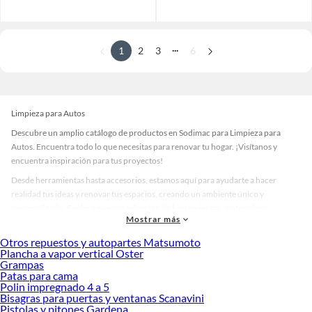
...
1
2
3
6
Limpieza para Autos
Descubre un amplio catálogo de productos en Sodimac para Limpieza para
Autos. Encuentra todo lo que necesitas para renovar tu hogar. ¡Visítanos y
encuentra inspiración para tus proyectos!
Desde herramientas hasta accesorios, estamos aquí para ayudarte a hacer
realidad tus ideas y renovar tus espacios, creando un ambiente único y
personalizado. Explora nuestra selección de herramientas, materiales y
Mostrar más
accesorios de calidad que te ayudarán a crear un espacio más tú.
Otros repuestos y autopartes Matsumoto
Desde remodelaciones hasta proyectos de decoración, estamos aquí para hacer
Plancha a vapor vertical Oster
tus ideas realidad. ¡Visítanos y encuentra todo lo que tenemos para ofrecerte en
Grampas
Limpieza para Autos!
Patas para cama
Polin impregnado 4 a 5
Explora la variedad de productos de Limpieza para Autos en Sodimac
Bisagras para puertas y ventanas Scanavini
Pistolas y pitones Gardena
Herramientas, materiales y accesorios de calidad para tus proyectos y