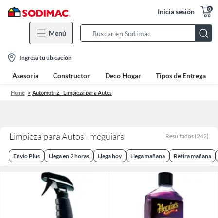
0
Inicia sesión
Menú
Search
Bar
location-
Ingresa tu ubicación
icon
Asesoría
Constructor
Deco Hogar
Tipos de Entrega
Home
Automotriz - Limpieza para Autos
Limpieza para Autos - meguiars
Resultados
(
242
)
Envio Plus
Llega en 2 horas
Llega hoy
Llega mañana
Retira mañana