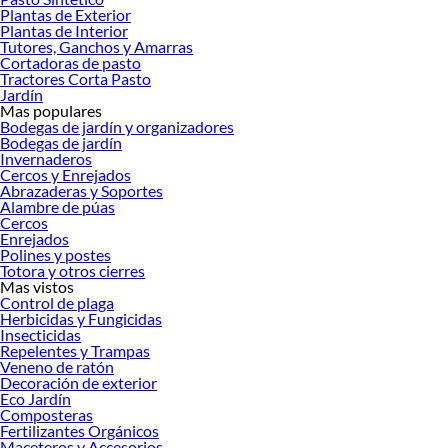
Explora la variedad de productos de Tractores Corta Pasto en Sodimac
Plantas de Exterior
Plantas de Interior
Herramientas, materiales y accesorios de calidad para tus proyectos y
Tutores, Ganchos y Amarras
renovación de espacios. ¡Visítanos y descubre todo lo que tenemos para
Cortadoras de pasto
ofrecerte!
Tractores Corta Pasto
Jardín
Encuentra una amplia variedad de productos de Tractores Corta Pasto en
Mas populares
Sodimac. Encuentra todo lo necesario para tus proyectos de renovación y
Bodegas de jardín y organizadores
decoración. ¡Visítanos y haz tus ideas realidad!
Bodegas de jardín
Invernaderos
Cercos y Enrejados
Abrazaderas y Soportes
Alambre de púas
Cercos
Enrejados
Polines y postes
Totora y otros cierres
Mas vistos
Control de plaga
Herbicidas y Fungicidas
Insecticidas
Repelentes y Trampas
Veneno de ratón
Decoración de exterior
Eco Jardín
Composteras
Fertilizantes Orgánicos
Maceteros y Accesorios