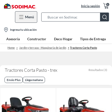
0
Inicia sesión
Menú
Search
Bar
location-
Ingresa tu ubicación
icon
Asesoría
Constructor
Deco Hogar
Tipos de Entrega
Home
Jardín y terraza - Maquinaria de jardín
Tractores Corta Pasto
Tractores Corta Pasto - trex
Resultados
(
3
)
Envio Plus
Llega mañana