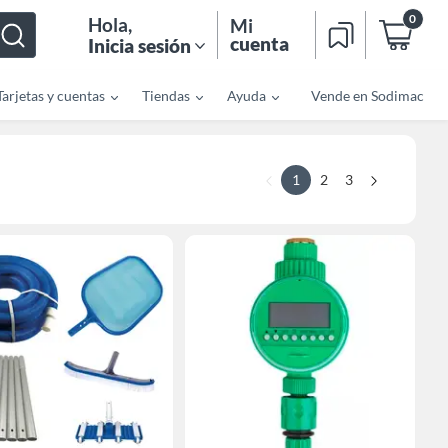
0
Hola
,
Mi
cuenta
Inicia sesión
Tarjetas y cuentas
Tiendas
Ayuda
Vende en Sodimac
1
2
3