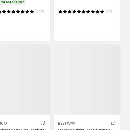
a desde 90 min
(118)
(11)
ICO
BESTWAY
mpieza Piscina Pértiga
Bomba Filtro Para Piscina