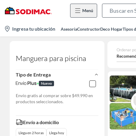
Menú
location-
Ingresa tu ubicación
Asesoría
Constructor
Deco Hogar
Tipos 
icon
Ordenar po
Recomend
Manguera para piscina
Tipo de Entrega
Nuevo
Envío gratis al comprar sobre $49.990 en
productos seleccionados.
Envío a domicilio
Llega en 2 horas
Llega hoy