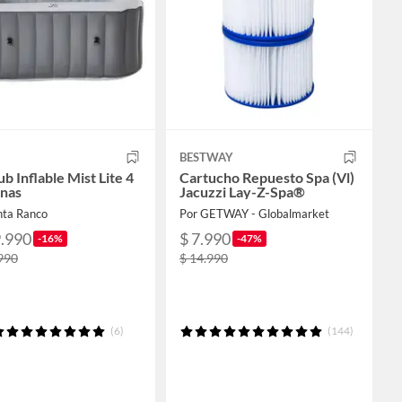
BESTWAY
b Inflable Mist Lite 4
Cartucho Repuesto Spa (Vl)
nas
Jacuzzi Lay-Z-Spa®
nta Ranco
Por GETWAY - Globalmarket
9.990
$ 7.990
-16%
-47%
990
$ 14.990
(6)
(144)