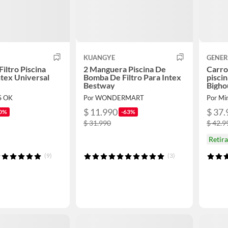
KUANGYE
GENER
iltro Piscina
2 Manguera Piscina De
Carro
tex Universal
Bomba De Filtro Para Intex
piscin
Bestway
Bigho
S OK
Por WONDERMART
Por Mi
$ 11.990
$ 37.
0%
-63%
$ 31.990
$ 42.9
Retir
(9)
(3)