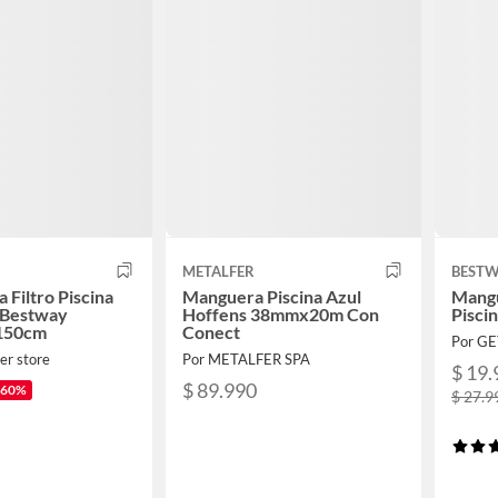
METALFER
BEST
 Filtro Piscina
Manguera Piscina Azul
Mangu
 Bestway
Hoffens 38mmx20m Con
Pisci
 150cm
Conect
Por GE
er store
Por METALFER SPA
$ 19.
$ 89.990
-60%
$ 27.9