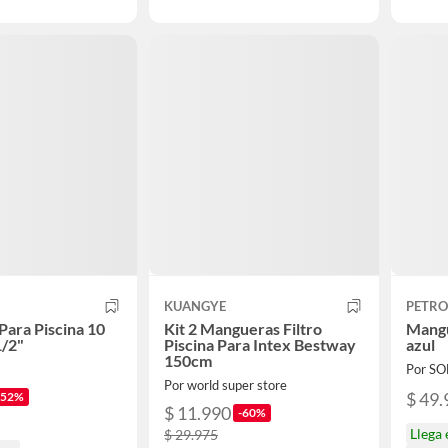
KUANGYE
PETRO
ara Piscina 10
Kit 2 Mangueras Filtro
Mangu
1/2"
Piscina Para Intex Bestway
azul
150cm
Por S
Por world super store
$ 49.
-52%
$ 11.990
-60%
Llega
$ 29.975