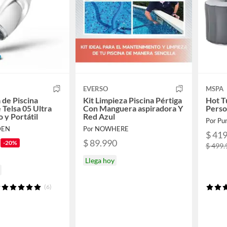
EVERSO
MSPA
 de Piscina
Kit Limpieza Piscina Pértiga
Hot Tu
 Telsa 05 Ultra
Con Manguera aspiradora Y
Perso
 y Portátil
Red Azul
Por Pu
DEN
Por NOWHERE
$ 41
$ 89.990
-20%
$ 499.
Llega hoy
(6)