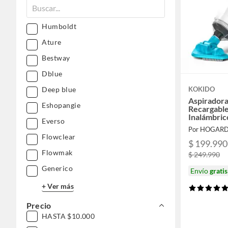
Humboldt
Ature
Bestway
Dblue
Deep blue
KOKIDO
Aspiradora
Eshopangie
Recargable
Inalámbrico
Everso
Por HOGAR
Flowclear
$ 199.990
Flowmak
$ 249.990
Generico
Envío
gratis
+ Ver más
Precio
HASTA $10.000