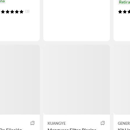
ana
Retir
(3)
KUANGYE
GENER
De Fijación
Manguera Filtro Piscina
Kit Li