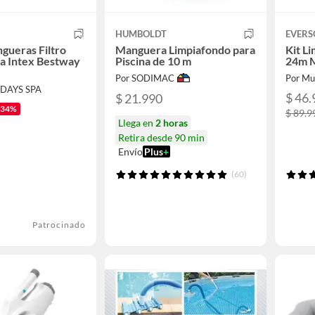
HUMBOLDT
EVERS
gueras Filtro
Manguera Limpiafondo para
Kit Li
ra Intex Bestway
Piscina de 10 m
24m M
Por SODIMAC
Por Mul
 DAYS SPA
$ 46.
$ 21.990
-34%
$ 89.9
Llega en
2 horas
Retira desde 90 min
Envío
Plus
+
(60)
Patrocinado