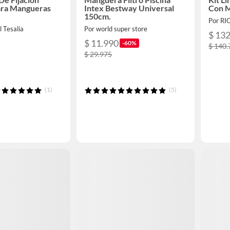
ara Mangueras
Intex Bestway Universal
Con 
150cm.
Por RI
 Tesalia
Por world super store
$ 13
$ 11.990
-60%
$ 140.
$ 29.975
(1)
(5)