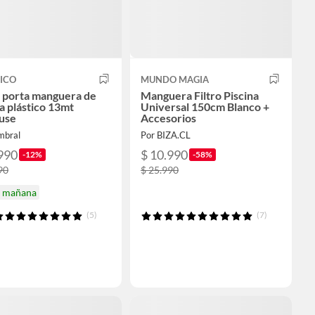
ICO
MUNDO MAGIA
 porta manguera de
Manguera Filtro Piscina
a plástico 13mt
Universal 150cm Blanco +
use
Accesorios
mbral
Por BIZA.CL
990
$ 10.990
-12%
-58%
90
$ 25.990
a mañana
(5)
(7)