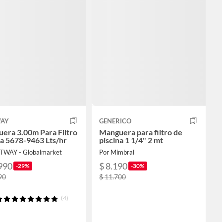
WAY
GENERICO
era 3.00m Para Filtro
Manguera para filtro de
na 5678-9463 Lts/hr
piscina 1 1/4" 2 mt
TWAY - Globalmarket
Por Mimbral
990
$ 8.190
-29%
-30%
90
$ 11.700
(4)