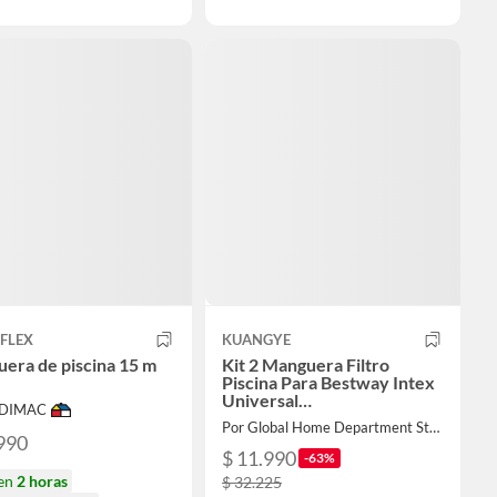
FLEX
KUANGYE
era de piscina 15 m
Kit 2 Manguera Filtro
Piscina Para Bestway Intex
Universal…
ODIMAC
Por Global Home Department Store
990
$ 11.990
-63%
 en
2 horas
$ 32.225