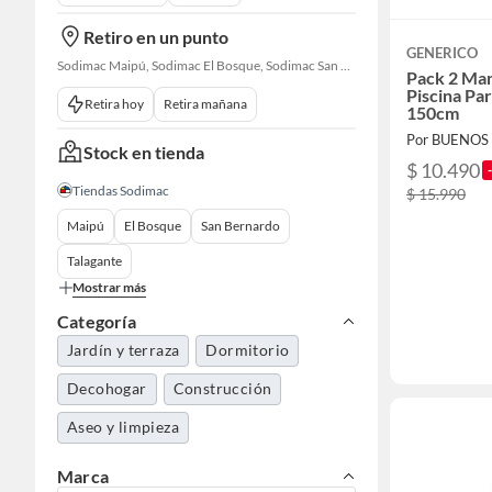
Retiro en un punto
GENERICO
Sodimac Maipú, Sodimac El Bosque, Sodimac San Bernardo, Sodimac Talagante, Sodimac San Fernando
Pack 2 Man
Piscina Pa
Retira hoy
Retira mañana
150cm
Por BUENOS
Stock en tienda
$ 10.490
Tiendas Sodimac
$ 15.990
Maipú
El Bosque
San Bernardo
Talagante
Mostrar más
Categoría
Jardín y terraza
Dormitorio
Decohogar
Construcción
Aseo y limpieza
Marca