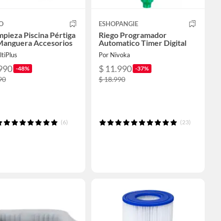
O
ESHOPANGIE
mpieza Piscina Pértiga
Riego Programador
anguera Accesorios
Automatico Timer Digital
tiPlus
Por Nivoka
990
$ 11.990
-48%
-37%
90
$ 18.990
(6)
(23)