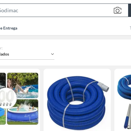
Search
Bar
de Entrega
r
:
ados