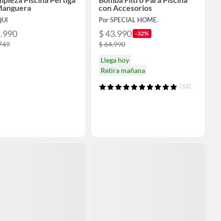
Manguera
con Accesorios
QUI
Por SPECIAL HOME.
2.990
$ 43.990
-32%
749
$ 64.990
Llega hoy
Retira mañana
(12)