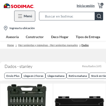
0
Inicia sesión
Menú
Search
Bar
location-
Ingresa tu ubicación
icon
Asesoría
Constructor
Deco Hogar
Tipos de Entrega
Home
Herramientas y máquinas - Herramientas manuales
Dados
Dados - stanley
Resultados
(
69
)
Envio Plus
Llega en 2 horas
Llega mañana
Retira mañana
Stock en ti