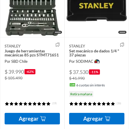
STANLEY
STANLEY
Juego de herramientas
Set mecánico de dados 1/4 "
mecánicas 85 pzs STMT71651
37 piezas
Por SBD Chile
Por SODIMAC
$ 39.990
$ 37.530
-62%
-11%
$ 105.490
$ 41.990
6
cuotas sin interés
Retira mañana
(19)
(36)
Agregar
Agregar