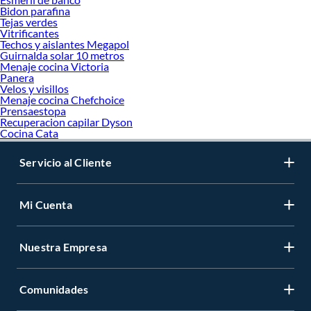
Bidon parafina
Tejas verdes
Vitrificantes
Techos y aislantes Megapol
Guirnalda solar 10 metros
Menaje cocina Victoria
Panera
Velos y visillos
Menaje cocina Chefchoice
Prensaestopa
Recuperacion capilar Dyson
Cocina Cata
Servicio al Cliente
Mi Cuenta
Nuestra Empresa
Comunidades