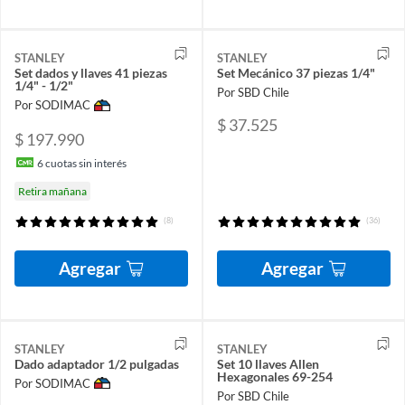
STANLEY
STANLEY
Set dados y llaves 41 piezas
Set Mecánico 37 piezas 1/4"
1/4" - 1/2"
Por SBD Chile
Por SODIMAC
$ 37.525
$ 197.990
6
cuotas sin interés
Retira mañana
(8)
(36)
Agregar
Agregar
STANLEY
STANLEY
Dado adaptador 1/2 pulgadas
Set 10 llaves Allen
Hexagonales 69-254
Por SODIMAC
Por SBD Chile