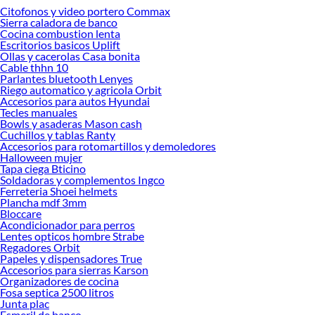
Citofonos y video portero Commax
Desde remodelaciones hasta proyectos de decoración, estamos aquí para hacer
Sierra caladora de banco
tus ideas realidad. ¡Visítanos y encuentra todo lo que tenemos para ofrecerte en
Cocina combustion lenta
Dados!
Escritorios basicos Uplift
Ollas y cacerolas Casa bonita
Explora la variedad de productos de Dados en Sodimac
Cable thhn 10
Parlantes bluetooth Lenyes
Herramientas, materiales y accesorios de calidad para tus proyectos y
Riego automatico y agricola Orbit
renovación de espacios. ¡Visítanos y descubre todo lo que tenemos para
Accesorios para autos Hyundai
ofrecerte!
Tecles manuales
Bowls y asaderas Mason cash
Encuentra una amplia variedad de productos de Dados en Sodimac. Encuentra
Cuchillos y tablas Ranty
todo lo necesario para tus proyectos de renovación y decoración. ¡Visítanos y
Accesorios para rotomartillos y demoledores
haz tus ideas realidad!
Halloween mujer
Tapa ciega Bticino
Soldadoras y complementos Ingco
Ferreteria Shoei helmets
Plancha mdf 3mm
Bloccare
Acondicionador para perros
Lentes opticos hombre Strabe
Regadores Orbit
Papeles y dispensadores True
Accesorios para sierras Karson
Organizadores de cocina
Fosa septica 2500 litros
Junta plac
Esmeril de banco