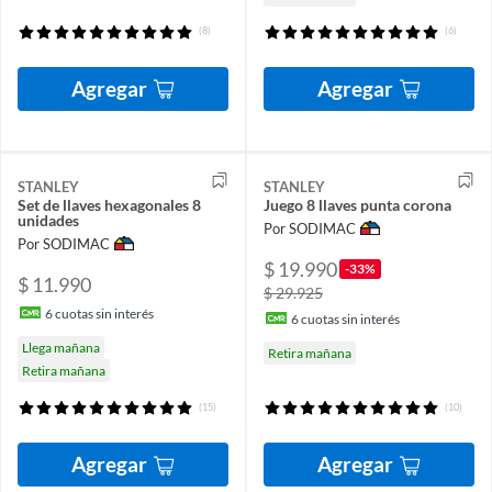
(8)
(6)
Agregar
Agregar
STANLEY
STANLEY
Set de llaves hexagonales 8
Juego 8 llaves punta corona
unidades
Por SODIMAC
Por SODIMAC
$ 19.990
-33%
$ 11.990
$ 29.925
6
cuotas sin interés
6
cuotas sin interés
Llega mañana
Retira mañana
Retira mañana
(15)
(10)
Agregar
Agregar