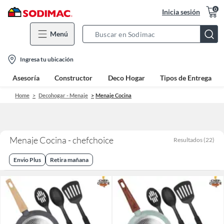
0
Inicia sesión
Menú
Search
Bar
location-
Ingresa tu ubicación
icon
Asesoría
Constructor
Deco Hogar
Tipos de Entrega
Home
Decohogar - Menaje
Menaje Cocina
Menaje Cocina - chefchoice
Resultados
(
22
)
Envio Plus
Retira mañana