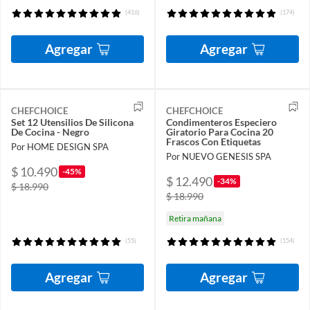
(416)
(174)
Agregar
Agregar
CHEFCHOICE
CHEFCHOICE
Set 12 Utensilios De Silicona
Condimenteros Especiero
De Cocina - Negro
Giratorio Para Cocina 20
Frascos Con Etiquetas
Por HOME DESIGN SPA
Por NUEVO GENESIS SPA
$ 10.490
-45%
$ 12.490
-34%
$ 18.990
$ 18.990
Retira mañana
(55)
(154)
Agregar
Agregar