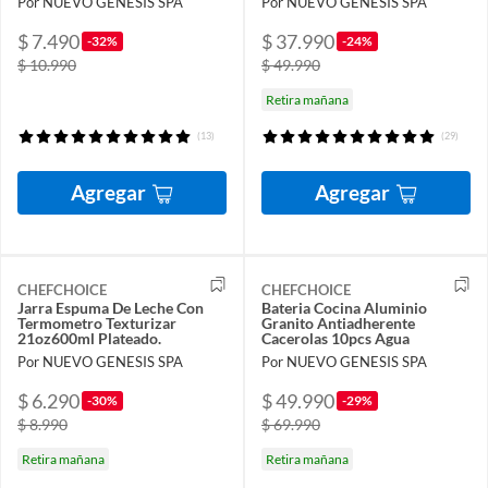
Por NUEVO GENESIS SPA
Por NUEVO GENESIS SPA
$ 7.490
$ 37.990
-32%
-24%
$ 10.990
$ 49.990
Retira mañana
(13)
(29)
Agregar
Agregar
CHEFCHOICE
CHEFCHOICE
Jarra Espuma De Leche Con
Bateria Cocina Aluminio
Termometro Texturizar
Granito Antiadherente
21oz600ml Plateado.
Cacerolas 10pcs Agua
Por NUEVO GENESIS SPA
Por NUEVO GENESIS SPA
$ 6.290
$ 49.990
-30%
-29%
$ 8.990
$ 69.990
Retira mañana
Retira mañana