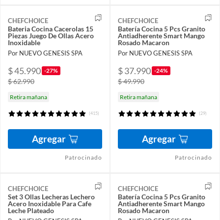
CHEFCHOICE
CHEFCHOICE
Bateria Cocina Cacerolas 15
Batería Cocina 5 Pcs Granito
Piezas Juego De Ollas Acero
Antiadherente Smart Mango
Inoxidable
Rosado Macaron
Por NUEVO GENESIS SPA
Por NUEVO GENESIS SPA
$ 45.990
$ 37.990
-27%
-24%
$ 62.990
$ 49.990
Retira mañana
Retira mañana
(415)
(29)
Agregar
Agregar
Patrocinado
Patrocinado
CHEFCHOICE
CHEFCHOICE
Set 3 Ollas Lecheras Lechero
Batería Cocina 5 Pcs Granito
Acero Inoxidable Para Cafe
Antiadherente Smart Mango
Leche Plateado
Rosado Macaron