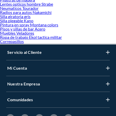
Lentes opticos hombre Strabe
Neumaticos Tourador
Radios para autos Nakamichi
Silla giratoria gris
Silla plegable Kano
Pintura en spray Montana colors
Pisos y sillas de bar Acero
Muebles Veladores
Ropa de trabajo Ekol tactica militar
Correpasillos
Servicio al Cliente
Mi Cuenta
Nuestra Empresa
Comunidades