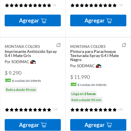
(4)
(52)
Agregar
Agregar
MONTANA COLORS
MONTANA COLORS
Imprimante Antióxido Spray
Pintura para Parachoque
0.4 l Mate Gris
Texturada Spray 0.4 l Mate
Negro
Por SODIMAC
Por SODIMAC
$ 9.290
$ 11.990
6
cuotas sin interés
6
cuotas sin interés
Retira desde 90 min
Llega en
2 horas
Retira desde 90 min
(14)
(32)
Agregar
Agregar