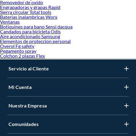
Removedor de oxido
Engrapadoras y grapas Rapid
Sierra circular Total tools
Baterias inalambricas Worx
Ventanas
Botiquines para bano Sensi dacqua
Candados para bicicleta Odis
Aire acondicionado Samsung
Elementos de proteccion personal
Overol Fg safety
Pegamento spray
Colchon 2 plazas Flex
Servicio al Cliente
Mi Cuenta
Nuestra Empresa
Comunidades