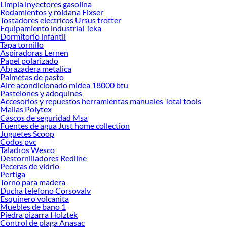
Limpia inyectores gasolina
Desde remodelaciones hasta proyectos de decoración, estamos aquí para hacer
Rodamientos y roldana Fixser
tus ideas realidad. ¡Visítanos y encuentra todo lo que tenemos para ofrecerte en
Tostadores electricos Ursus trotter
Pintura en Spray!
Equipamiento industrial Teka
Dormitorio infantil
Explora la variedad de productos de Pintura en Spray en Sodimac
Tapa tornillo
Aspiradoras Lernen
Herramientas, materiales y accesorios de calidad para tus proyectos y
Papel polarizado
renovación de espacios. ¡Visítanos y descubre todo lo que tenemos para
Abrazadera metalica
ofrecerte!
Palmetas de pasto
Aire acondicionado midea 18000 btu
Encuentra una amplia variedad de productos de Pintura en Spray en Sodimac.
Pastelones y adoquines
Encuentra todo lo necesario para tus proyectos de renovación y decoración.
Accesorios y repuestos herramientas manuales Total tools
¡Visítanos y haz tus ideas realidad!
Mallas Polytex
Cascos de seguridad Msa
Fuentes de agua Just home collection
Juguetes Scoop
Codos pvc
Taladros Wesco
Destornilladores Redline
Peceras de vidrio
Pertiga
Torno para madera
Ducha telefono Corsovalv
Esquinero volcanita
Muebles de bano 1
Piedra pizarra Holztek
Control de plaga Anasac