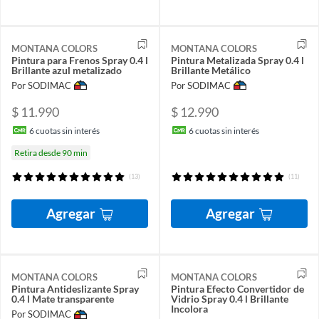
MONTANA COLORS
MONTANA COLORS
Pintura para Frenos Spray 0.4 l
Pintura Metalizada Spray 0.4 l
Brillante azul metalizado
Brillante Metálico
Por SODIMAC
Por SODIMAC
$ 11.990
$ 12.990
6
cuotas sin interés
6
cuotas sin interés
Retira desde 90 min
(13)
(11)
Agregar
Agregar
MONTANA COLORS
MONTANA COLORS
Pintura Antideslizante Spray
Pintura Efecto Convertidor de
0.4 l Mate transparente
Vidrio Spray 0.4 l Brillante
Incolora
Por SODIMAC