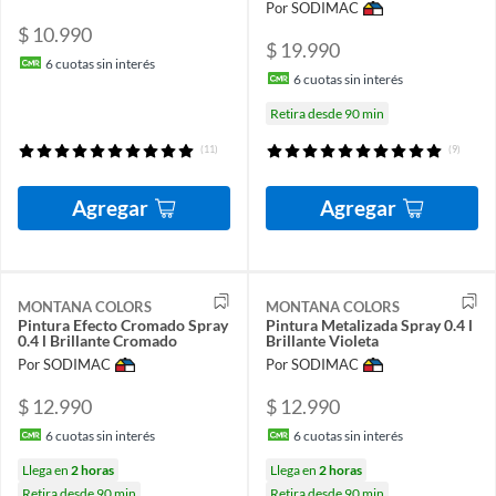
Por SODIMAC
$ 10.990
$ 19.990
6
cuotas sin interés
6
cuotas sin interés
Retira desde 90 min
(11)
(9)
Agregar
Agregar
MONTANA COLORS
MONTANA COLORS
Pintura Efecto Cromado Spray
Pintura Metalizada Spray 0.4 l
0.4 l Brillante Cromado
Brillante Violeta
Por SODIMAC
Por SODIMAC
$ 12.990
$ 12.990
6
cuotas sin interés
6
cuotas sin interés
Llega en
2 horas
Llega en
2 horas
Retira desde 90 min
Retira desde 90 min