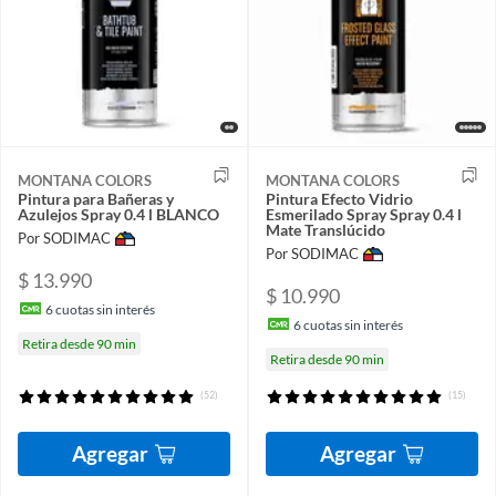
MONTANA COLORS
MONTANA COLORS
Pintura para Bañeras y
Pintura Efecto Vidrio
Azulejos Spray 0.4 l BLANCO
Esmerilado Spray Spray 0.4 l
Mate Translúcido
Por SODIMAC
Por SODIMAC
$ 13.990
$ 10.990
6
cuotas sin interés
6
cuotas sin interés
Retira desde 90 min
Retira desde 90 min
(52)
(15)
Agregar
Agregar