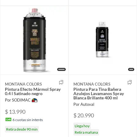
MONTANA COLORS
MONTANA COLORS
Pintura Efecto Mármol Spray
Pintura Para Tina Bañera
0.4 l Satinado negro
Azulejos Lavamanos Spray
Blanca Brillante 400 ml
Por SODIMAC
Por Autoval
$ 13.990
$ 20.990
6
cuotas sin interés
Llega hoy
Retira desde 90 min
Retira mañana