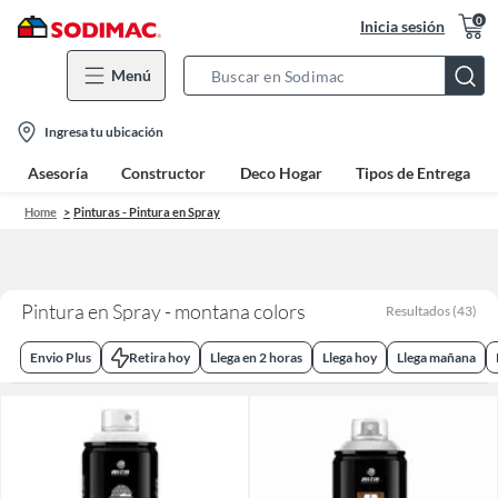
0
Inicia sesión
Menú
Search
Bar
location-
Ingresa tu ubicación
icon
Asesoría
Constructor
Deco Hogar
Tipos de Entrega
Home
Pinturas - Pintura en Spray
Pintura en Spray - montana colors
Resultados
(
43
)
Envio Plus
Retira hoy
Llega en 2 horas
Llega hoy
Llega mañana