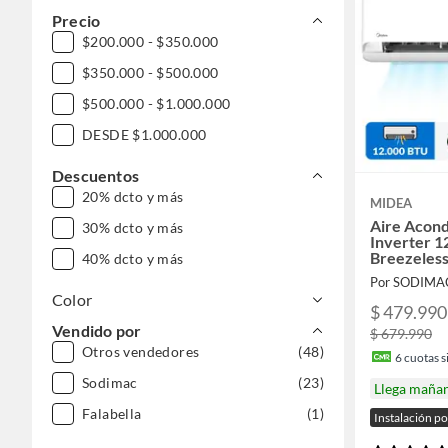
Precio
$200.000 - $350.000
$350.000 - $500.000
$500.000 - $1.000.000
DESDE $1.000.000
Descuentos
20% dcto y más
MIDEA
Aire Acond
30% dcto y más
Inverter 
Breezeless
40% dcto y más
Por SODIMA
Color
$ 479.990
Vendido por
$ 679.990
Otros vendedores
(48)
6
cuotas si
Sodimac
(23)
Llega maña
Falabella
(1)
Instalación p