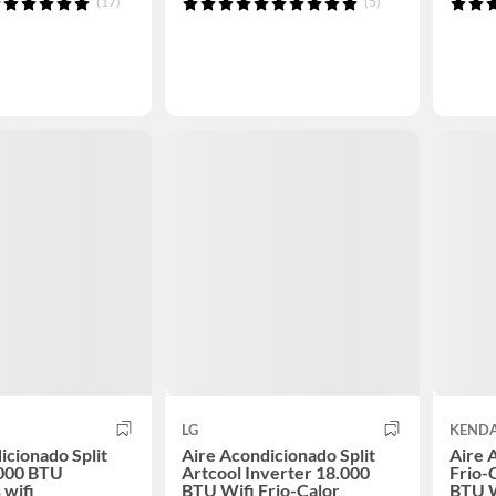
(17)
(5)
LG
KEND
icionado Split
Aire Acondicionado Split
Aire 
9000 BTU
Artcool Inverter 18.000
Frio-
 wifi
BTU Wifi Frio-Calor
BTU W