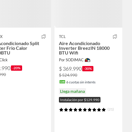
EX
TCL
Acondicionado Split
Aire Acondicionado
ter Frio Calor
Inverter BreezIN 18000
0BTU
BTU Wifi
Click
Por SODIMAC
9.990
$ 369.990
-20%
-30%
990
$ 524.990
6
cuotas sin interés
Llega mañana
Instalación por $129.990
(21)