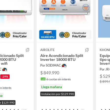
AIROLITE
KHON
icionado Split
Aire Acondicionado Split
Equip
12000 BTU
Inverter 18000 BTU
tipo 
 wifi
Inver
Por SODIMAC
C
Por J
$ 849.990
$ 52
-29%
6
cuotas sin interés
$ 899.
Llega mañana
n interés
Instalación por $129.990
na
or $129.990