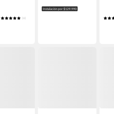
Instalación por $129.990
(6)