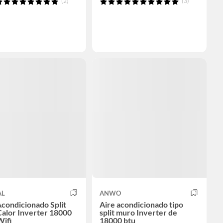
(2)
(3)
AL
ANWO
Acondicionado Split
Aire acondicionado tipo
Calor Inverter 18000
split muro Inverter de
ifi
18000 btu