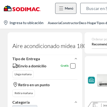
Menú
location-
Ingresa tu ubicación
Asesoría
Constructor
Deco Hogar
Tipos 
icon
Ordenar po
Recomend
Aire acondicionado midea 18000 btu
Tipo de Entrega
Envío a domicilio
Gratis
Llega mañana
Retiro en un punto
Retira mañana
Categoría