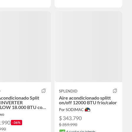
O
SPLENDID
Acondicionado Split
Aire acondicionado splitt
 INVERTER
on/off 12000 BTU frio/calor
LOW 18.000 BTU con
Por SODIMAC
wo
$ 343.790
9.990
-36%
$ 359.990
990
6
cuotas sin interés