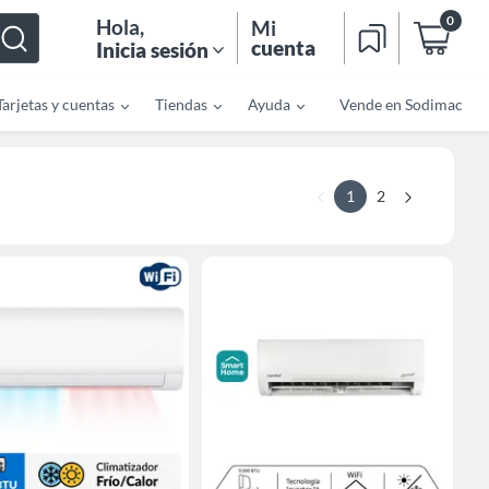
0
Hola
,
Mi
cuenta
Inicia sesión
Tarjetas y cuentas
Tiendas
Ayuda
Vende en Sodimac
1
2