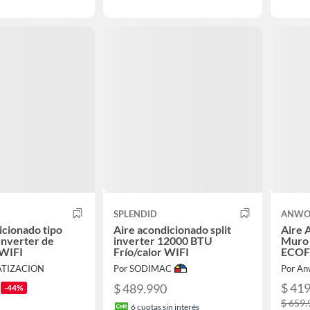
SPLENDID
ANW
icionado tipo
Aire acondicionado split
Aire 
Inverter de
inverter 12000 BTU
Muro
 WIFI
Frío/calor WIFI
ECOF
Wifi
MATIZACION
Por SODIMAC
Por An
$ 41
$ 489.990
-44%
$ 659.
6
cuotas sin interés