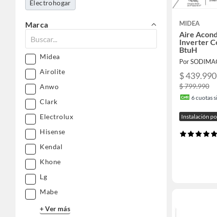
Electrohogar
MIDEA
Marca
Aire Acond
Inverter 
BtuH
Midea
Por SODIMA
Airolite
$ 439.990
$ 799.990
Anwo
6
cuotas si
Clark
Electrolux
Instalación p
Hisense
Kendal
Khone
Lg
Mabe
+ Ver más