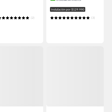
Instalación por $129.990
(2)
(3)