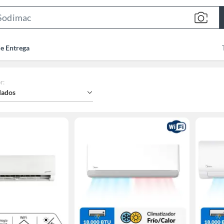
Search
Bar
de Entrega
r
:
ados