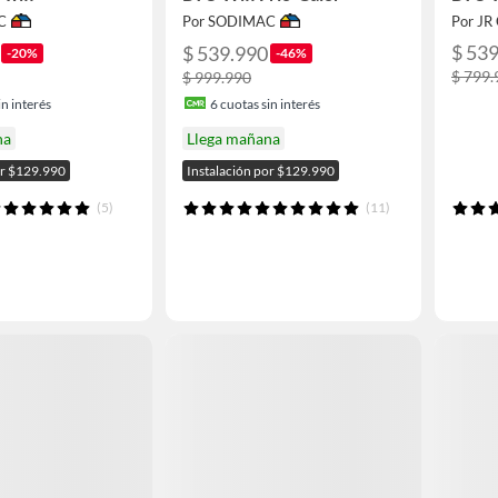
C
Por SODIMAC
Por J
$ 53
$ 539.990
-20%
-46%
$ 799.
$ 999.990
n interés
6
cuotas sin interés
na
Llega mañana
or $129.990
Instalación por $129.990
(5)
(11)