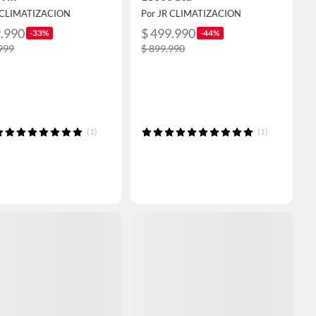
R CLIMATIZACION
Por JR CLIMATIZACION
9.990
$ 499.990
-33%
-44%
999
$ 899.990
(1)
(1)