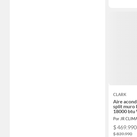
CLARK
Aire acond
split muro 
18000 btu
Por JR CLI
$ 469.990
$ 839.990