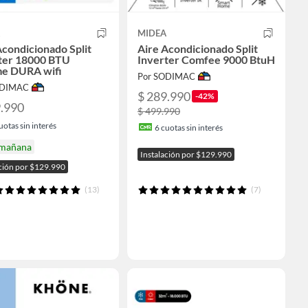
MIDEA
Acondicionado Split
Aire Acondicionado Split
ter 18000 BTU
Inverter Comfee 9000 BtuH
e DURA wifi
Por SODIMAC
ODIMAC
$ 289.990
-42%
9.990
$ 499.990
uotas sin interés
6
cuotas sin interés
 mañana
Instalación por $129.990
ación por $129.990
(13)
(7)