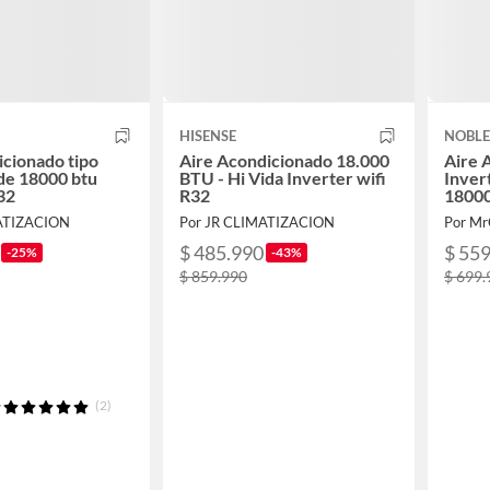
HISENSE
NOBL
icionado tipo
Aire Acondicionado 18.000
Aire 
 de 18000 btu
BTU - Hi Vida Inverter wifi
Inver
32
R32
1800
MATIZACION
Por JR CLIMATIZACION
Por Mr
$ 485.990
$ 55
-25%
-43%
$ 859.990
$ 699.
(2)