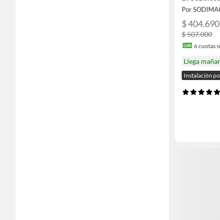
Por SODIMA
$ 404.690
$ 507.000
6
cuotas si
Llega maña
Instalación p