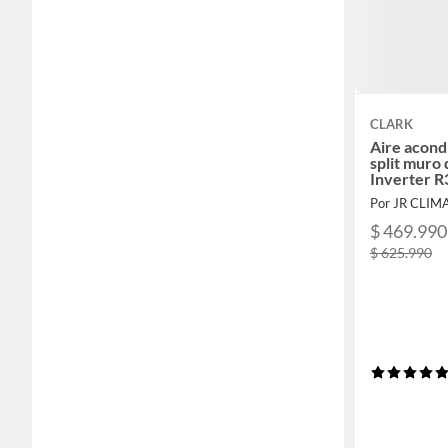
CLARK
Aire acond
split muro
Inverter R
Por JR CLI
$ 469.990
$ 625.990