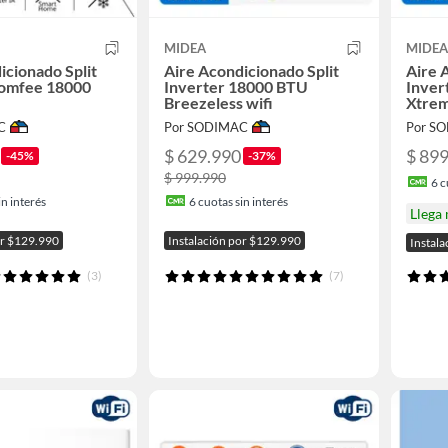
MIDEA
MIDEA
icionado Split
Aire Acondicionado Split
Aire 
Comfee 18000
Inverter 18000 BTU
Inver
Breezeless wifi
Xtrem
C
Por SODIMAC
Por S
$ 629.990
$ 89
-45%
-37%
$ 999.990
6
c
n interés
6
cuotas sin interés
Llega
or $129.990
Instalación por $129.990
Instal
(3)
(7)