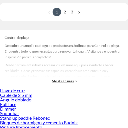
1
2
3
Control de plaga
Descubre un amplio catálogo de productos en Sodimac para Control de plaga.
Encuentra todo lo que necesitas para renovar tu hogar. ¡Visítanos y encuentra
inspiración para tus proyectos!
Desde herramientas hasta accesorios, estamos aquí para ayudarte a hacer
realidad tus ideas y renovar tus espacios, creando un ambiente único y
personalizado. Explora nuestra selección de herramientas, materiales y
Mostrar más
accesorios de calidad que te ayudarán a crear un espacio más tú.
Llave de cruz
Desde remodelaciones hasta proyectos de decoración, estamos aquí para hacer
Cable de 2 5 mm
tus ideas realidad. ¡Visítanos y encuentra todo lo que tenemos para ofrecerte en
Ángulo doblado
Control de plaga!
Full face
Dimmer
Explora la variedad de productos de Control de plaga en Sodimac
Soundbar
Stand up paddle Rebonec
Herramientas, materiales y accesorios de calidad para tus proyectos y
Bloques de hormigon y cemento Budnik
renovación de espacios. ¡Visítanos y descubre todo lo que tenemos para
Pintura fibrocemento