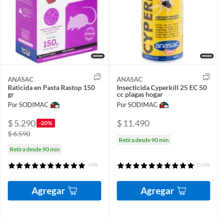
ANASAC
ANASAC
Raticida en Pasta Rastop 150
Insecticida Cyperkill 25 EC 50
gr
cc plagas hogar
Por SODIMAC
Por SODIMAC
$ 5.290
$ 11.490
-20%
$ 6.590
Retira desde 90 min
Retira desde 90 min
(104)
(1160)
Agregar
Agregar