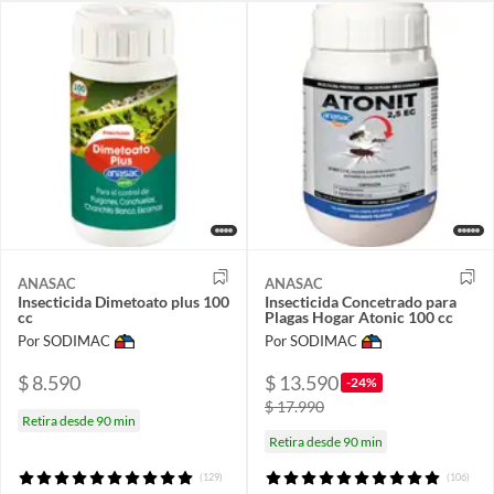
ANASAC
ANASAC
Insecticida Dimetoato plus 100
Insecticida Concetrado para
cc
Plagas Hogar Atonic 100 cc
Por SODIMAC
Por SODIMAC
$ 8.590
$ 13.590
-24%
$ 17.990
Retira desde 90 min
Retira desde 90 min
(129)
(106)