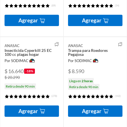
(89)
(54)
Agregar
Agregar
ANASAC
ANASAC
Insecticida Cyperkill 25 EC
Trampa para Roedores
100 cc plagas hogar
Pegajosa
Por SODIMAC
Por SODIMAC
$ 16.640
$ 8.590
-18%
$ 20.290
Llega en
2 horas
Retira desde 90 min
Retira desde 90 min
(278)
(142)
Agregar
Agregar