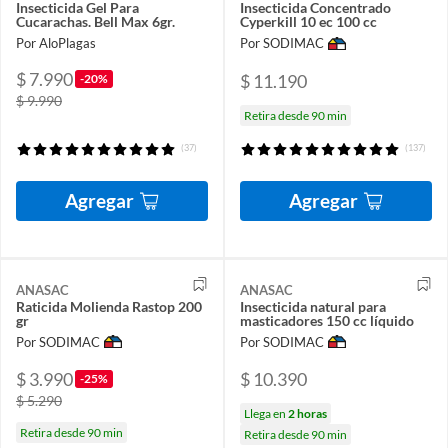
Insecticida Gel Para
Insecticida Concentrado
Cucarachas. Bell Max 6gr.
Cyperkill 10 ec 100 cc
Por AloPlagas
Por SODIMAC
$ 7.990
$ 11.190
-20%
$ 9.990
Retira desde 90 min
(37)
(137)
Agregar
Agregar
ANASAC
ANASAC
Raticida Molienda Rastop 200
Insecticida natural para
gr
masticadores 150 cc líquido
Por SODIMAC
Por SODIMAC
$ 3.990
$ 10.390
-25%
$ 5.290
Llega en
2 horas
Retira desde 90 min
Retira desde 90 min