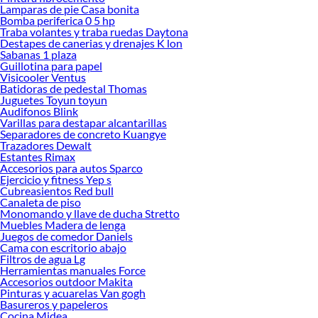
ofrecerte!
Lamparas de pie Casa bonita
Bomba periferica 0 5 hp
Encuentra una amplia variedad de productos de Control de plaga en Sodimac.
Traba volantes y traba ruedas Daytona
Encuentra todo lo necesario para tus proyectos de renovación y decoración.
Destapes de canerias y drenajes K lon
¡Visítanos y haz tus ideas realidad!
Sabanas 1 plaza
Guillotina para papel
Visicooler Ventus
Batidoras de pedestal Thomas
Juguetes Toyun toyun
Audifonos Blink
Varillas para destapar alcantarillas
Separadores de concreto Kuangye
Trazadores Dewalt
Estantes Rimax
Accesorios para autos Sparco
Ejercicio y fitness Yep s
Cubreasientos Red bull
Canaleta de piso
Monomando y llave de ducha Stretto
Muebles Madera de lenga
Juegos de comedor Daniels
Cama con escritorio abajo
Filtros de agua Lg
Herramientas manuales Force
Accesorios outdoor Makita
Pinturas y acuarelas Van gogh
Basureros y papeleros
Cocina Midea