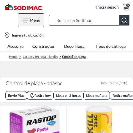
0
Inicia sesión
Menú
Search
Bar
location-
Ingresa tu ubicación
icon
Asesoría
Constructor
Deco Hogar
Tipos de Entrega
Home
Jardín y terraza - Jardín
Control de plaga
Control de plaga - anasac
Resultados
(
118
)
Envio Plus
Retira hoy
Llega en 2 horas
Llega mañana
Retira maña