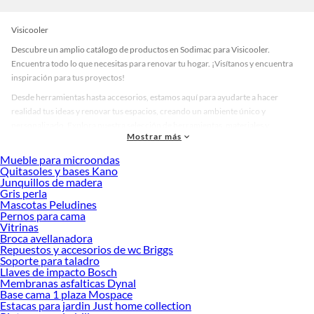
Visicooler
Descubre un amplio catálogo de productos en Sodimac para Visicooler.
Encuentra todo lo que necesitas para renovar tu hogar. ¡Visítanos y encuentra
inspiración para tus proyectos!
Desde herramientas hasta accesorios, estamos aquí para ayudarte a hacer
realidad tus ideas y renovar tus espacios, creando un ambiente único y
personalizado. Explora nuestra selección de herramientas, materiales y
Mostrar más
accesorios de calidad que te ayudarán a crear un espacio más tú.
Mueble para microondas
Desde remodelaciones hasta proyectos de decoración, estamos aquí para hacer
Quitasoles y bases Kano
tus ideas realidad. ¡Visítanos y encuentra todo lo que tenemos para ofrecerte en
Junquillos de madera
Visicooler!
Gris perla
Mascotas Peludines
Explora la variedad de productos de Visicooler en Sodimac
Pernos para cama
Vitrinas
Herramientas, materiales y accesorios de calidad para tus proyectos y
Broca avellanadora
renovación de espacios. ¡Visítanos y descubre todo lo que tenemos para
Repuestos y accesorios de wc Briggs
ofrecerte!
Soporte para taladro
Llaves de impacto Bosch
Encuentra una amplia variedad de productos de Visicooler en Sodimac.
Membranas asfalticas Dynal
Encuentra todo lo necesario para tus proyectos de renovación y decoración.
Base cama 1 plaza Mospace
¡Visítanos y haz tus ideas realidad!
Estacas para jardin Just home collection