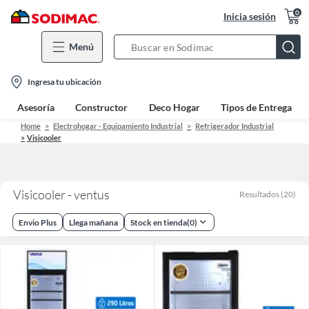
0
Inicia sesión
Menú
Search
Bar
location-
Ingresa tu ubicación
icon
Asesoría
Constructor
Deco Hogar
Tipos de Entrega
Home
Electrohogar - Equipamiento Industrial
Refrigerador Industrial
Visicooler
Visicooler - ventus
Resultados
(
20
)
Envio Plus
Llega mañana
Stock en tienda
(
0
)