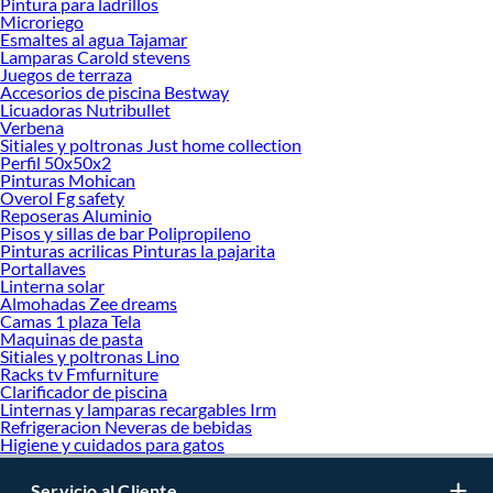
Pintura para ladrillos
Microriego
Esmaltes al agua Tajamar
Lamparas Carold stevens
Juegos de terraza
Accesorios de piscina Bestway
Licuadoras Nutribullet
Verbena
Sitiales y poltronas Just home collection
Perfil 50x50x2
Pinturas Mohican
Overol Fg safety
Reposeras Aluminio
Pisos y sillas de bar Polipropileno
Pinturas acrilicas Pinturas la pajarita
Portallaves
Linterna solar
Almohadas Zee dreams
Camas 1 plaza Tela
Maquinas de pasta
Sitiales y poltronas Lino
Racks tv Fmfurniture
Clarificador de piscina
Linternas y lamparas recargables Irm
Refrigeracion Neveras de bebidas
Higiene y cuidados para gatos
Servicio al Cliente