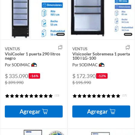
VENTUS
VENTUS
VisiCooler 1 puerta 290 litros
Visicooler Sobremesa 1 puerta
negro
100 l LG-100
Por SODIMAC
Por SODIMAC
$ 335.090
$ 172.390
-16%
-12%
$ 399.990
$ 195.990
(13)
(17)
Agregar
Agregar