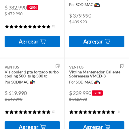
Por SODIMAC
$ 382.990
-20%
$ 479.990
$ 379.990
$ 409.990
(3)
Agregar
Agregar
VENTUS
VENTUS
Visicooler 1 pta forzado turbo
Vitrina Mantenedor Caliente
cooling 500 lts lg-500 tc
Sobremesa VMCD-3
Por SODIMAC
Por SODIMAC
$ 619.990
$ 239.990
-23%
$ 649.990
$ 312.990
(3)
(1)
Agregar
Agregar