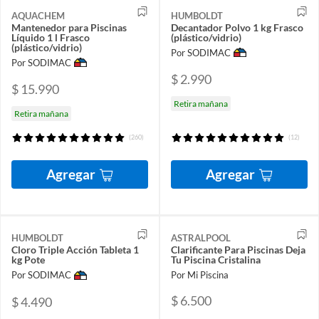
AQUACHEM
HUMBOLDT
Mantenedor para Piscinas
Decantador Polvo 1 kg Frasco
Líquido 1 l Frasco
(plástico/vidrio)
(plástico/vidrio)
Por SODIMAC
Por SODIMAC
$ 2.990
$ 15.990
Retira mañana
Retira mañana
(260)
(12)
Agregar
Agregar
HUMBOLDT
ASTRALPOOL
Cloro Triple Acción Tableta 1
Clarificante Para Piscinas Deja
kg Pote
Tu Piscina Cristalina
Por SODIMAC
Por Mi Piscina
$ 6.500
$ 4.490