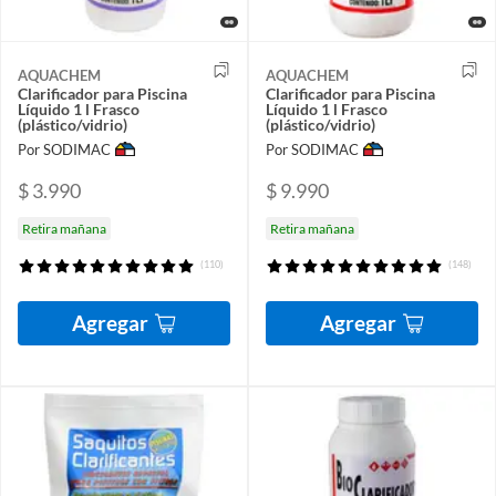
AQUACHEM
AQUACHEM
Clarificador para Piscina
Clarificador para Piscina
Líquido 1 l Frasco
Líquido 1 l Frasco
(plástico/vidrio)
(plástico/vidrio)
Por SODIMAC
Por SODIMAC
$ 3.990
$ 9.990
Retira mañana
Retira mañana
(110)
(148)
Agregar
Agregar