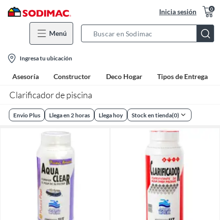
0
Inicia sesión
Menú
Search
Bar
location-
Ingresa tu ubicación
icon
Asesoría
Constructor
Deco Hogar
Tipos de Entrega
Clarificador de piscina
Envio Plus
Llega en 2 horas
Llega hoy
Stock en tienda
(
0
)