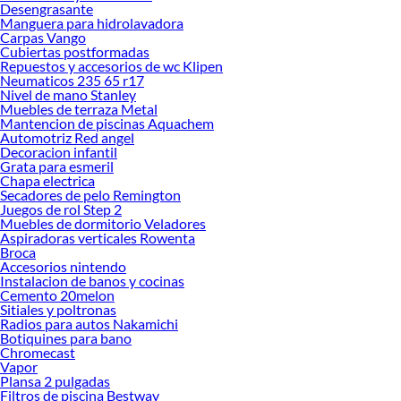
Desengrasante
Manguera para hidrolavadora
Carpas Vango
Cubiertas postformadas
Repuestos y accesorios de wc Klipen
Neumaticos 235 65 r17
Nivel de mano Stanley
Muebles de terraza Metal
Mantencion de piscinas Aquachem
Automotriz Red angel
Decoracion infantil
Grata para esmeril
Chapa electrica
Secadores de pelo Remington
Juegos de rol Step 2
Muebles de dormitorio Veladores
Aspiradoras verticales Rowenta
Broca
Accesorios nintendo
Instalacion de banos y cocinas
Cemento 20melon
Sitiales y poltronas
Radios para autos Nakamichi
Botiquines para bano
Chromecast
Vapor
Plansa 2 pulgadas
Filtros de piscina Bestway