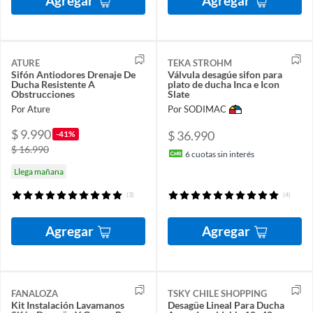
Agregar
Agregar
ATURE
TEKA STROHM
Sifón Antiodores Drenaje De
Válvula desagúe sifon para
Ducha Resistente A
plato de ducha Inca e Icon
Obstrucciones
Slate
Por Ature
Por SODIMAC
$ 9.990
$ 36.990
-41%
$ 16.990
6
cuotas sin interés
Llega mañana
(3)
(4)
Agregar
Agregar
FANALOZA
TSKY CHILE SHOPPING
Kit Instalación Lavamanos
Desagüe Lineal Para Ducha