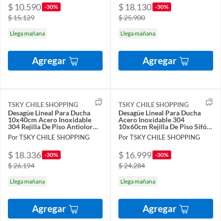
$ 10.590
$ 18.130
-30%
-30%
$ 15.129
$ 25.900
Llega mañana
Llega mañana
Agregar
Agregar
TSKY CHILE SHOPPING
TSKY CHILE SHOPPING
Desagüe Lineal Para Ducha
Desagüe Lineal Para Ducha
10x40cm Acero Inoxidable
Acero Inoxidable 304
304 Rejilla De Piso Antiolor
10x60cm Rejilla De Piso Sifón
Sifón Invisible
Invisible Antiolor
Por TSKY CHILE SHOPPING
Por TSKY CHILE SHOPPING
$ 18.336
$ 16.999
-30%
-30%
$ 26.194
$ 24.284
Llega mañana
Llega mañana
Agregar
Agregar