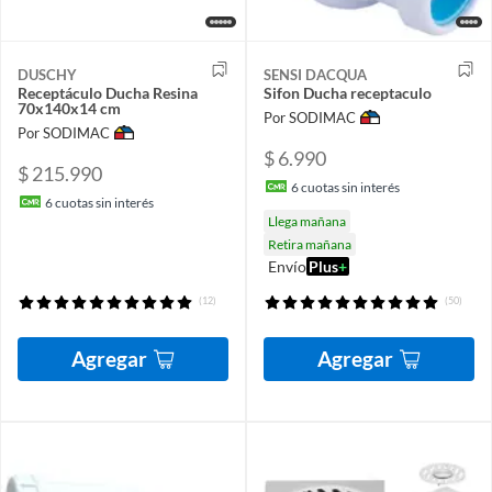
DUSCHY
SENSI DACQUA
Receptáculo Ducha Resina
Sifon Ducha receptaculo
70x140x14 cm
Por SODIMAC
Por SODIMAC
$ 6.990
$ 215.990
6
cuotas sin interés
6
cuotas sin interés
Llega mañana
Retira mañana
Envío
Plus
+
(12)
(50)
Agregar
Agregar