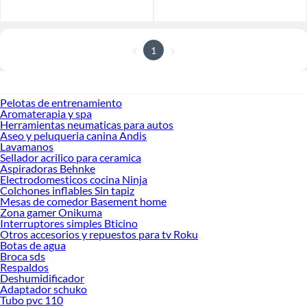
1
Pelotas de entrenamiento
Aromaterapia y spa
Herramientas neumaticas para autos
Aseo y peluqueria canina Andis
Lavamanos
Sellador acrilico para ceramica
Aspiradoras Behnke
Electrodomesticos cocina Ninja
Colchones inflables Sin tapiz
Mesas de comedor Basement home
Zona gamer Onikuma
Interruptores simples Bticino
Otros accesorios y repuestos para tv Roku
Botas de agua
Broca sds
Respaldos
Deshumidificador
Adaptador schuko
Tubo pvc 110