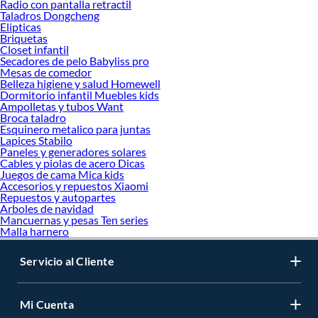
Radio con pantalla retractil
Taladros Dongcheng
Elipticas
Briquetas
Closet infantil
Secadores de pelo Babyliss pro
Mesas de comedor
Belleza higiene y salud Homewell
Dormitorio infantil Muebles kids
Ampolletas y tubos Want
Broca taladro
Esquinero metalico para juntas
Lapices Stabilo
Paneles y generadores solares
Cables y piolas de acero Dicas
Juegos de cama Mica kids
Accesorios y repuestos Xiaomi
Repuestos y autopartes
Arboles de navidad
Mancuernas y pesas Ten series
Malla harnero
Servicio al Cliente
Mi Cuenta