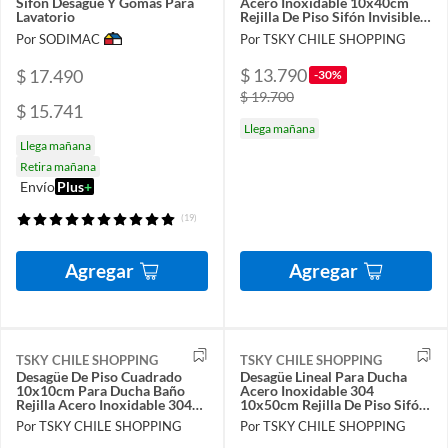
Sifón Desagüe Y Gomas Para
Acero Inoxidable 10x40cm
Lavatorio
Rejilla De Piso Sifón Invisible
Antiolor
Por SODIMAC
Por TSKY CHILE SHOPPING
$ 13.790
$ 17.490
-30%
$ 19.700
$ 15.741
Llega mañana
Llega mañana
Retira mañana
Envío
Plus
+
(19)
Agregar
Agregar
TSKY CHILE SHOPPING
TSKY CHILE SHOPPING
Desagüe De Piso Cuadrado
Desagüe Lineal Para Ducha
10x10cm Para Ducha Baño
Acero Inoxidable 304
Rejilla Acero Inoxidable 304
10x50cm Rejilla De Piso Sifón
Antiolor Sifón
Invisible Antiolor
Por TSKY CHILE SHOPPING
Por TSKY CHILE SHOPPING