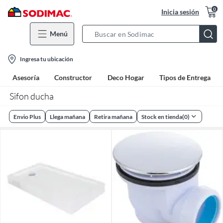
0
Inicia sesión
Menú
Search
Bar
location-
Ingresa tu ubicación
icon
Asesoría
Constructor
Deco Hogar
Tipos de Entrega
Sifon ducha
Envio Plus
Llega mañana
Retira mañana
Stock en tienda
(
0
)