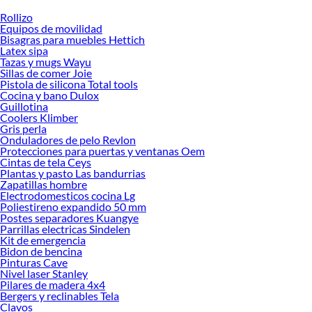
Rollizo
Desde remodelaciones hasta proyectos de decoración, estamos aquí para hacer
Equipos de movilidad
tus ideas realidad. ¡Visítanos y encuentra todo lo que tenemos para ofrecerte en
Bisagras para muebles Hettich
Dados!
Latex sipa
Tazas y mugs Wayu
Explora la variedad de productos de Dados en Sodimac
Sillas de comer Joie
Pistola de silicona Total tools
Herramientas, materiales y accesorios de calidad para tus proyectos y
Cocina y bano Dulox
renovación de espacios. ¡Visítanos y descubre todo lo que tenemos para
Guillotina
ofrecerte!
Coolers Klimber
Gris perla
Encuentra una amplia variedad de productos de Dados en Sodimac. Encuentra
Onduladores de pelo Revlon
todo lo necesario para tus proyectos de renovación y decoración. ¡Visítanos y
Protecciones para puertas y ventanas Oem
haz tus ideas realidad!
Cintas de tela Ceys
Plantas y pasto Las bandurrias
Zapatillas hombre
Electrodomesticos cocina Lg
Poliestireno expandido 50 mm
Postes separadores Kuangye
Parrillas electricas Sindelen
Kit de emergencia
Bidon de bencina
Pinturas Cave
Nivel laser Stanley
Pilares de madera 4x4
Bergers y reclinables Tela
Clavos