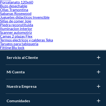
Porcelanato 120x60
Buzo desechable
Ollas Tramontina
Sabanas Rosewood
Juguetes didacticos Invencible
Sillas de comer Joie
Piedra reconstituida
Iluminacion interior
Scanner automotriz
Camas 2 plazas Flex
Termos electricos y calderas Teka
Tarugos para tabiqueria
Fitting Blu lock
Servicio al Cliente
Mi Cuenta
Nuestra Empresa
Comunidades