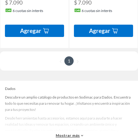
$ 7.090
$ 7.090
6
cuotas sin interés
6
cuotas sin interés
Agregar
Agregar
1
Dados
Descubre un amplio catálogo de productos en Sodimac para Dados. Encuentra
todo lo que necesitas para renovar tu hogar. ¡Visítanos y encuentra inspiración
para tus proyectos!
Desde herramientas hasta accesorios, estamos aquí para ayudarte a hacer
realidad tus ideas y renovar tus espacios, creando un ambiente único y
personalizado. Explora nuestra selección de herramientas, materiales y
Mostrar más
accesorios de calidad que te ayudarán a crear un espacio más tú.