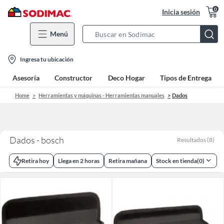
0
Inicia sesión
Menú
Search
Bar
location-
Ingresa tu ubicación
icon
Asesoría
Constructor
Deco Hogar
Tipos de Entrega
Home
Herramientas y máquinas - Herramientas manuales
Dados
Dados - bosch
Resultados
(
8
)
Retira hoy
Llega en 2 horas
Retira mañana
Stock en tienda
(
0
)