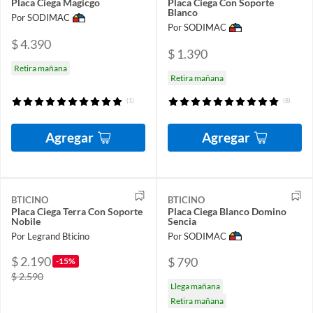
Placa Ciega Magicgo
Placa Ciega Con Soporte
Blanco
Por SODIMAC
Por SODIMAC
$ 4.390
$ 1.390
Retira mañana
Retira mañana
(1)
(8)
Agregar
Agregar
BTICINO
BTICINO
Placa Ciega Terra Con Soporte
Placa Ciega Blanco Domino
Nobile
Sencia
Por Legrand Bticino
Por SODIMAC
$ 2.190
$ 790
-15%
$ 2.590
Llega mañana
Retira mañana