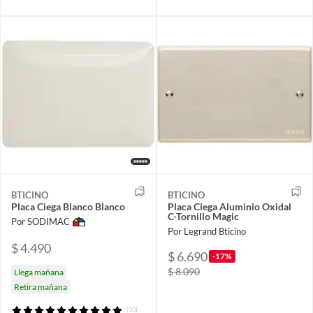
BTICINO
BTICINO
Placa Ciega Blanco Blanco
Placa Ciega Aluminio Oxidal
C-Tornillo Magic
Por SODIMAC
Por Legrand Bticino
$ 4.490
$ 6.690
-17%
$ 8.090
Llega mañana
Retira mañana
(10)