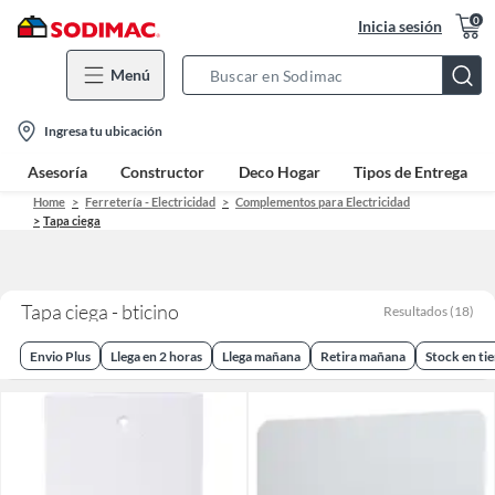
0
Inicia sesión
Menú
Search
Bar
location-
Ingresa tu ubicación
icon
Asesoría
Constructor
Deco Hogar
Tipos de Entrega
Home
Ferretería - Electricidad
Complementos para Electricidad
Tapa ciega
Tapa ciega - bticino
Resultados
(
18
)
Envio Plus
Llega en 2 horas
Llega mañana
Retira mañana
Stock en ti