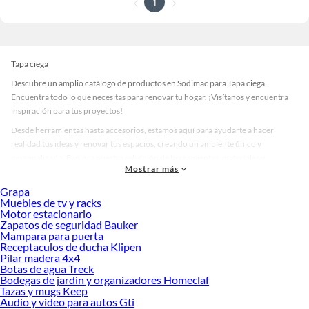
1
Tapa ciega
Descubre un amplio catálogo de productos en Sodimac para Tapa ciega.
Encuentra todo lo que necesitas para renovar tu hogar. ¡Visítanos y encuentra
inspiración para tus proyectos!
Desde herramientas hasta accesorios, estamos aquí para ayudarte a hacer
realidad tus ideas y renovar tus espacios, creando un ambiente único y
personalizado. Explora nuestra selección de herramientas, materiales y
Mostrar más
accesorios de calidad que te ayudarán a crear un espacio más tú.
Grapa
Desde remodelaciones hasta proyectos de decoración, estamos aquí para hacer
Muebles de tv y racks
tus ideas realidad. ¡Visítanos y encuentra todo lo que tenemos para ofrecerte en
Motor estacionario
Tapa ciega!
Zapatos de seguridad Bauker
Mampara para puerta
Explora la variedad de productos de Tapa ciega en Sodimac
Receptaculos de ducha Klipen
Pilar madera 4x4
Herramientas, materiales y accesorios de calidad para tus proyectos y
Botas de agua Treck
renovación de espacios. ¡Visítanos y descubre todo lo que tenemos para
Bodegas de jardin y organizadores Homeclaf
ofrecerte!
Tazas y mugs Keep
Audio y video para autos Gti
Encuentra una amplia variedad de productos de Tapa ciega en Sodimac.