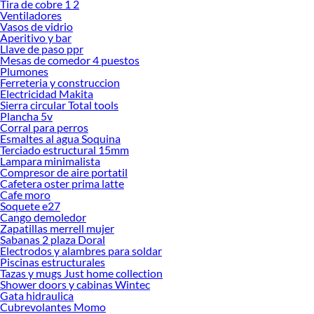
Tira de cobre 1 2
Encuentra todo lo necesario para tus proyectos de renovación y decoración.
Ventiladores
¡Visítanos y haz tus ideas realidad!
Vasos de vidrio
Aperitivo y bar
Llave de paso ppr
Mesas de comedor 4 puestos
Plumones
Ferreteria y construccion
Electricidad Makita
Sierra circular Total tools
Plancha 5v
Corral para perros
Esmaltes al agua Soquina
Terciado estructural 15mm
Lampara minimalista
Compresor de aire portatil
Cafetera oster prima latte
Cafe moro
Soquete e27
Cango demoledor
Zapatillas merrell mujer
Sabanas 2 plaza Doral
Electrodos y alambres para soldar
Piscinas estructurales
Tazas y mugs Just home collection
Shower doors y cabinas Wintec
Gata hidraulica
Cubrevolantes Momo