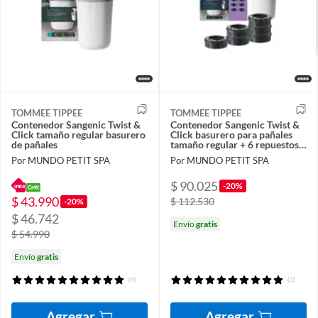
TOMMEE TIPPEE
TOMMEE TIPPEE
Contenedor Sangenic Twist &
Contenedor Sangenic Twist &
Click tamaño regular basurero
Click basurero para pañales
de pañales
tamaño regular + 6 repuestos
tamaño regular
Por MUNDO PETIT SPA
Por MUNDO PETIT SPA
$ 90.025
-20%
$ 43.990
$ 112.530
-20%
$ 46.742
Envío
gratis
$ 54.990
Envío
gratis
(4)
(1)
Agregar
Agregar