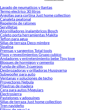
accesorios de calidad que te ayudarán a crear un espacio más tú.
Lavado de neumaticos y llantas
Desde remodelaciones hasta proyectos de decoración, estamos aquí para hacer
Termo electrico 30 litros
tus ideas realidad. ¡Visítanos y encuentra todo lo que tenemos para ofrecerte en
Argollas para cortina Just home collection
Basureros y Papeleros!
Canaleta peatonal
Repelente de ratones
Explora la variedad de productos de Basureros y Papeleros en Sodimac
Servilletas
Atornilladores inalambricos Bosch
Herramientas, materiales y accesorios de calidad para tus proyectos y
Coleto porta herramientas Makita
renovación de espacios. ¡Visítanos y descubre todo lo que tenemos para
Teflon para agua
ofrecerte!
Sillas de terraza Deco mimbre
Sipalina
Encuentra una amplia variedad de productos de Basureros y Papeleros en
Prensas y sargentos Total tools
Sodimac. Encuentra todo lo necesario para tus proyectos de renovación y
Pisos y revestimientos Grupo cubico
decoración. ¡Visítanos y haz tus ideas realidad!
Andadores y entretenimiento bebe Tiny love
Bloques de hormigon y cemento
Funda de sillon 3 cuerpos
Desbrozadoras y orilladoras Husqvarna
Subwoofer para auto
Ventanas y soluciones de techo
Proyectores Nebula
Pilastras de madera
Cera para autos Meguiars
Electrosierra
Pastelones y adoquines
Sillas de terraza Just home collection
Tren navideño
Filtros de agua Lg