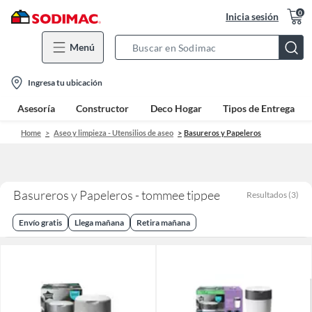
0
Inicia sesión
Menú
Search
Bar
location-
Ingresa tu ubicación
icon
Asesoría
Constructor
Deco Hogar
Tipos de Entrega
Home
Aseo y limpieza - Utensilios de aseo
Basureros y Papeleros
Basureros y Papeleros - tommee tippee
Resultados
(
3
)
Envío gratis
Llega mañana
Retira mañana