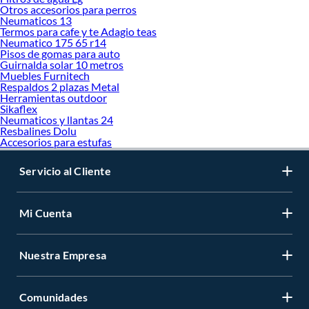
Otros accesorios para perros
Neumaticos 13
Termos para cafe y te Adagio teas
Neumatico 175 65 r14
Pisos de gomas para auto
Guirnalda solar 10 metros
Muebles Furnitech
Respaldos 2 plazas Metal
Herramientas outdoor
Sikaflex
Neumaticos y llantas 24
Resbalines Dolu
Accesorios para estufas
Servicio al Cliente
Mi Cuenta
Nuestra Empresa
Comunidades