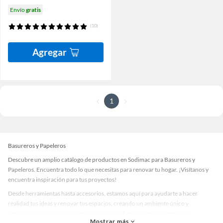
Envío
gratis
(10)
Agregar
1
Basureros y Papeleros
Descubre un amplio catálogo de productos en Sodimac para Basureros y
Papeleros. Encuentra todo lo que necesitas para renovar tu hogar. ¡Visítanos y
encuentra inspiración para tus proyectos!
Desde herramientas hasta accesorios, estamos aquí para ayudarte a hacer
realidad tus ideas y renovar tus espacios, creando un ambiente único y
personalizado. Explora nuestra selección de herramientas, materiales y
Mostrar más