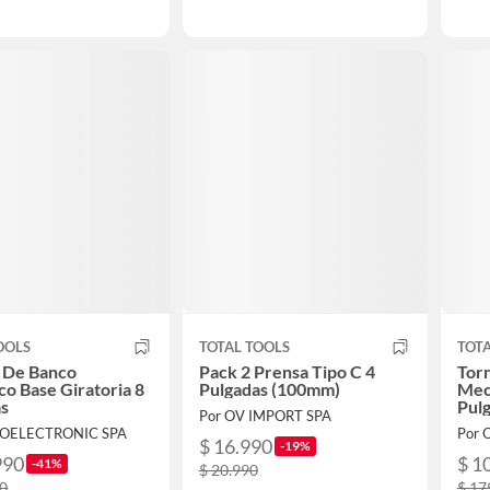
OOLS
TOTAL TOOLS
TOTA
o De Banco
Pack 2 Prensa Tipo C 4
Torn
o Base Giratoria 8
Pulgadas (100mm)
Meca
as
Pul
Por OV IMPORT SPA
ROELECTRONIC SPA
Por 
$ 16.990
-19%
990
$ 1
-41%
$ 20.990
90
$ 17