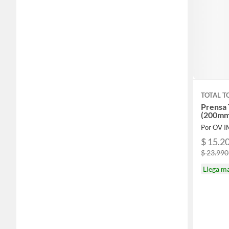
TOTAL T
Prensa 
(200mm
Por OV 
$ 15.2
$ 23.990
Llega m