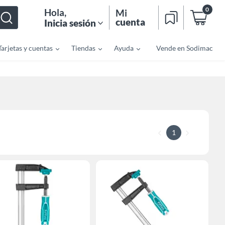
0
Hola
,
Mi
cuenta
Inicia sesión
Tarjetas y cuentas
Tiendas
Ayuda
Vende en Sodimac
1