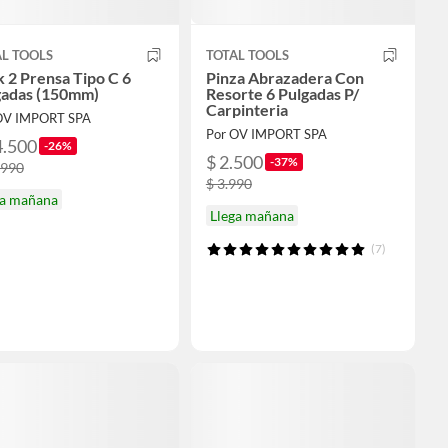
L TOOLS
TOTAL TOOLS
 2 Prensa Tipo C 6
Pinza Abrazadera Con
gadas (150mm)
Resorte 6 Pulgadas P/
Carpinteria
OV IMPORT SPA
Por OV IMPORT SPA
4.500
-26%
$ 2.500
-37%
.990
$ 3.990
ga mañana
Llega mañana
(7)