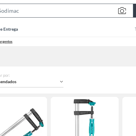
Search
Bar
de Entrega
argentos
r por
:
endados