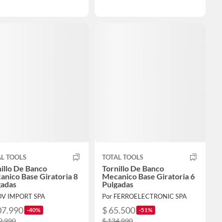
L TOOLS
TOTAL TOOLS
illo De Banco
Tornillo De Banco
nico Base Giratoria 8
Mecanico Base Giratoria 6
gadas
Pulgadas
OV IMPORT SPA
Por FERROELECTRONIC SPA
07.990
$ 65.500
-40%
-51%
9.990
$ 134.990