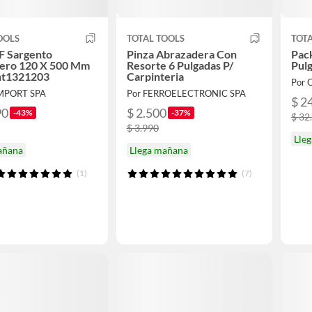
OOLS
TOTAL TOOLS
TOTA
F Sargento
Pinza Abrazadera Con
Pack
tero 120 X 500 Mm
Resorte 6 Pulgadas P/
Pul
Tht1321203
Carpinteria
Por 
IMPORT SPA
Por FERROELECTRONIC SPA
$ 2
90
$ 2.500
-43%
-37%
$ 32
$ 3.990
Lle
añana
Llega mañana
(1)
(7)