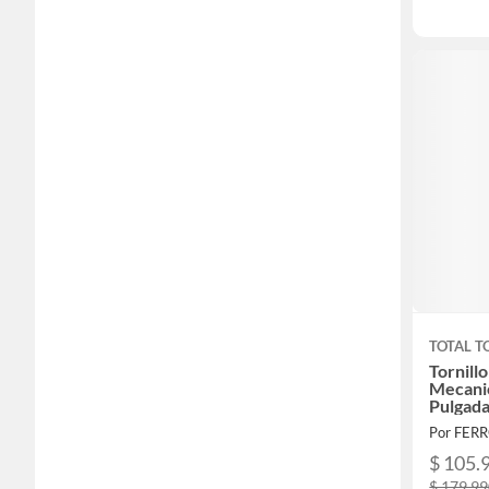
TOTAL T
Tornill
Mecanic
Pulgad
Por FER
$ 105.
$ 179.9