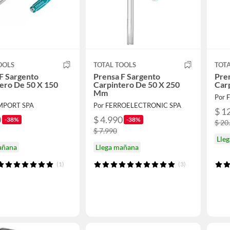
OOLS
TOTAL TOOLS
TOTA
F Sargento
Prensa F Sargento
Pre
ero De 50 X 150
Carpintero De 50 X 250
Car
Mm
Por 
IMPORT SPA
Por FERROELECTRONIC SPA
$ 1
0
$ 4.990
-38%
-38%
$ 20
$ 7.990
Lle
añana
Llega mañana
(1)
(3)