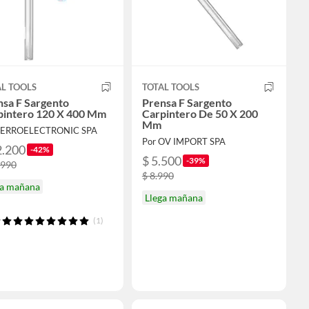
L TOOLS
TOTAL TOOLS
nsa F Sargento
Prensa F Sargento
pintero 120 X 400 Mm
Carpintero De 50 X 200
Mm
FERROELECTRONIC SPA
Por OV IMPORT SPA
2.200
-42%
$ 5.500
-39%
.990
$ 8.990
ga mañana
Llega mañana
(1)