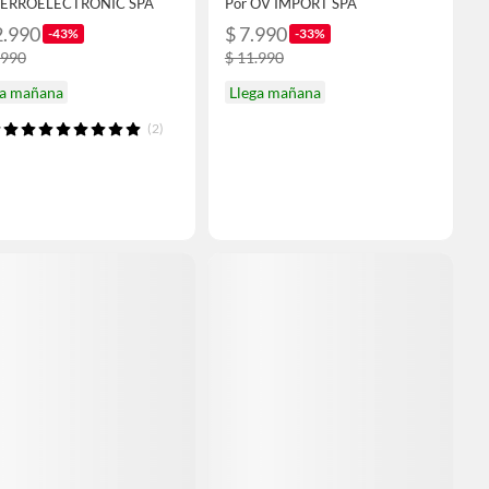
FERROELECTRONIC SPA
Por OV IMPORT SPA
2.990
$ 7.990
-43%
-33%
.990
$ 11.990
ga mañana
Llega mañana
(2)