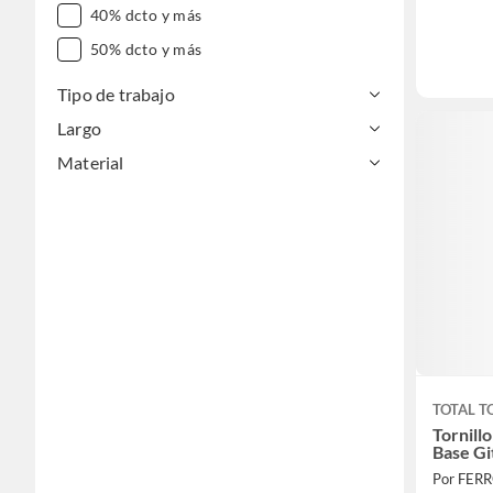
40% dcto y más
50% dcto y más
Tipo de trabajo
Largo
Material
TOTAL T
Tornill
Base G
Por FER