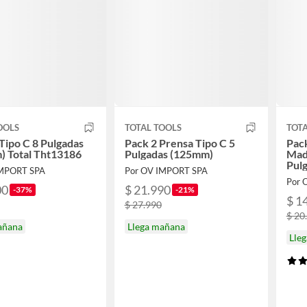
OOLS
TOTAL TOOLS
TOTA
Tipo C 8 Pulgadas
Pack 2 Prensa Tipo C 5
Pack
) Total Tht13186
Pulgadas (125mm)
Mad
Pul
IMPORT SPA
Por OV IMPORT SPA
Por 
00
$ 21.990
-37%
-21%
$ 1
$ 27.990
$ 20
añana
Llega mañana
Lle