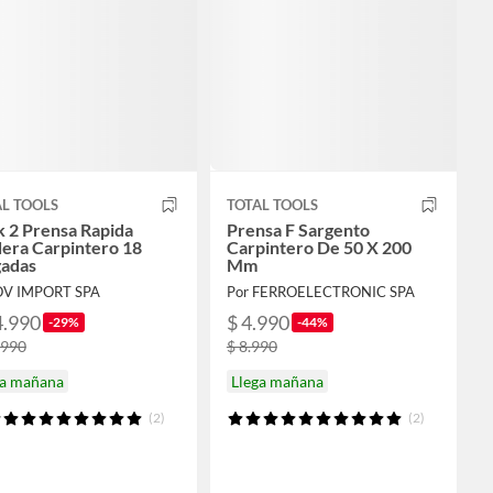
L TOOLS
TOTAL TOOLS
 2 Prensa Rapida
Prensa F Sargento
era Carpintero 18
Carpintero De 50 X 200
gadas
Mm
OV IMPORT SPA
Por FERROELECTRONIC SPA
4.990
$ 4.990
-29%
-44%
.990
$ 8.990
ga mañana
Llega mañana
(2)
(2)