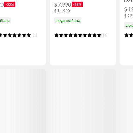
Por 
90
$ 7.990
-33%
-33%
$ 1
$ 11.990
$ 22
añana
Llega mañana
Lle
(1)
(3)