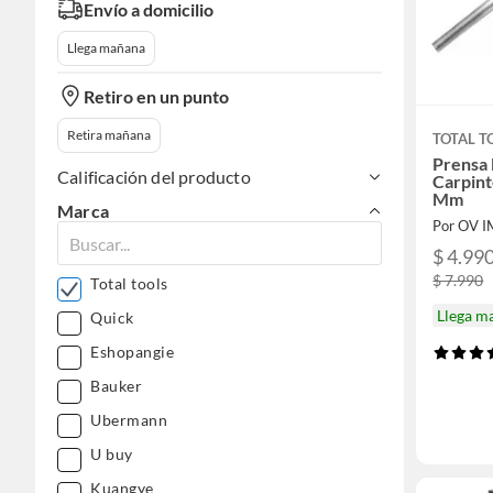
Envío a domicilio
Llega mañana
Retiro en un punto
Retira mañana
TOTAL T
Prensa 
Calificación del producto
Carpint
Mm
Marca
Por OV 
$ 4.99
$ 7.990
Total tools
Llega m
Quick
Eshopangie
Bauker
Ubermann
U buy
Kuangye