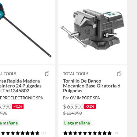
L TOOLS
TOTAL TOOLS
nsa Rapida Madera
Tornillo De Banco
intero 24 Pulgadas
Mecanico Base Giratoria 6
al Tht1346802
Pulgadas
FERROELECTRONIC SPA
Por OV IMPORT SPA
5.990
$ 65.500
-41%
-51%
.990
$ 134.990
ga mañana
Llega mañana
(1)
(2)