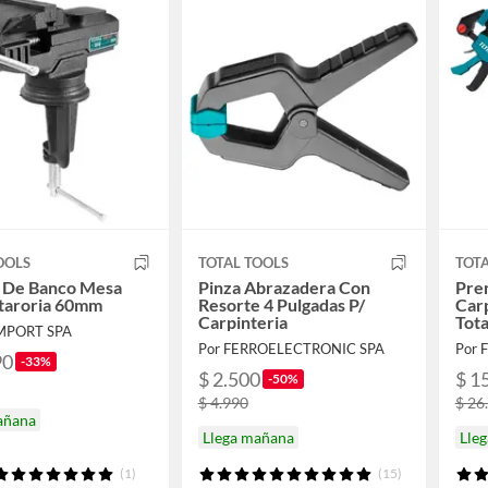
OOLS
TOTAL TOOLS
TOTA
o De Banco Mesa
Pinza Abrazadera Con
Pre
itaroria 60mm
Resorte 4 Pulgadas P/
Carp
Carpinteria
Tot
IMPORT SPA
Por FERROELECTRONIC SPA
Por 
90
-33%
$ 2.500
$ 1
-50%
$ 4.990
$ 26
añana
Llega mañana
Lle
(1)
(15)