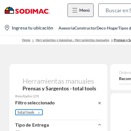
Menú
location-
Ingresa tu ubicación
Asesoría
Constructor
Deco Hogar
Tipos 
icon
Home
Herramientas y máquinas - Herramientas manuales
Prensas y S
Ordena
Recom
Herramientas manuales
Prensas y Sargentos - total tools
Resultados
(
29
)
Filtro seleccionado
total tools
Tipo de Entrega