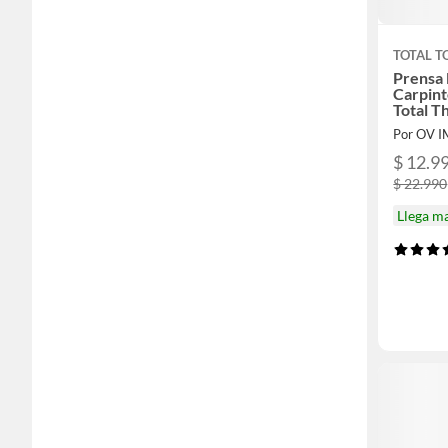
TOTAL T
Prensa 
Carpin
Total 
Por OV 
$ 12.9
$ 22.990
Llega m