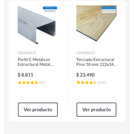
Escaleras
Soldadoras
Herramientas Manuales
Sierras Circulares
GENERICO
GENERICO
Perfil C Metalcon
Terciado Estructural
Estructural Metal
Pino 18 mm 122x244
62x20x0.85 mm 6 m
cm
$
8.811
$
23.490
(
93
)
(
868
)
Ver producto
Ver producto