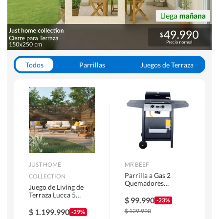
Todos
Parrillas
Juegos de Terraza
Toldos
JUST HOME
MR BEEF
Parrilla a Gas 2
COLLECTION
Quemadores
Juego de Living de
Bandejas Laterales
Terraza Lucca 5
$
99.990
-23%
Personas Natural
$
1.199.990
$
129.990
-29%