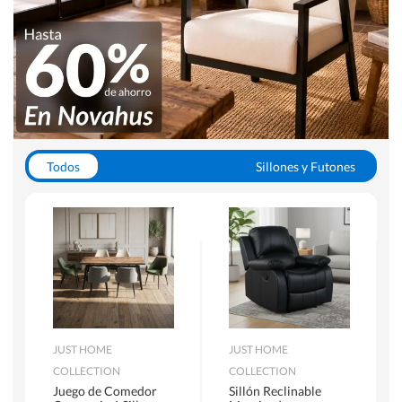
Todos
Sillones y Futones
Juegos de Comedor
Lamparas
Closets
Escritorios y Sillas PC
Racks y Muebles TV
Alfombras
JUST HOME
JUST HOME
COLLECTION
COLLECTION
Juego de Comedor
Sillón Reclinable