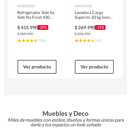
MADEMSA
MADEMSA
Refrigerador Side by
Lavadora Carga
Side No Frost 430
Superior 20 kg Inox
Litros Negro
MDWMT20S
MAS430B
$
415.990
$
269.990
-29%
-31%
$
589.990
$
392.990
(
108
)
(
49
)
Ver producto
Ver producto
Muebles y Deco
Miles de muebles con estilos, diseños y formas únicas para
darle a tus espacios un look soñado