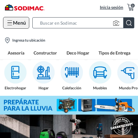
0
Inicia sesión
Menú
Search
Bar
location-
Ingresa tu ubicación
icon
Asesoría
Constructor
Deco Hogar
Tipos de Entrega
Electrohogar
Hogar
Calefacción
Muebles
Mundo Pro