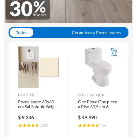
Todos
Ceramicas y Porcelanatos
Calefont y Termos
Pisos Vinilicos
WC y Sanitarios
Pisos Flotantes y Laminados
Pinturas
Duchas y Mamparas
HOLZTEK
SENSI DACQUA
Porcelanato 60x60
One Piece One piece
cm Sal Soluble Beige
a Piso 30,5 cm 6
1.44 m2
Litros Riva Blanco
$
9.346
$
49.990
(
234
)
(
46
)