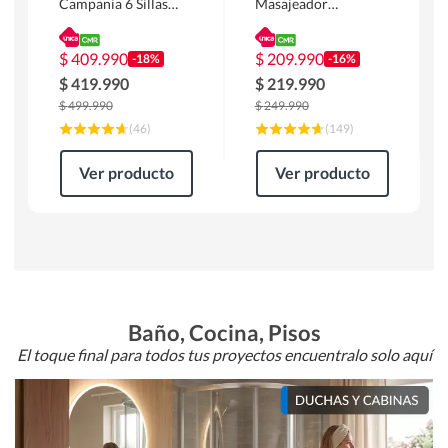
Campania 6 Sillas
Masajeador
Mesa Rectangular
Calentador 1 cuerpo
180 x 90 x 76 cm
Atlanta 91x101x94
Café
cm Negro
$
409.990
$
209.990
-18%
-16%
$
419.990
$
219.990
$
499.990
$
249.990
(
46
)
(
149
)
Ver producto
Ver producto
Baño, Cocina, Pisos
El toque final para todos tus proyectos encuentralo solo aquí