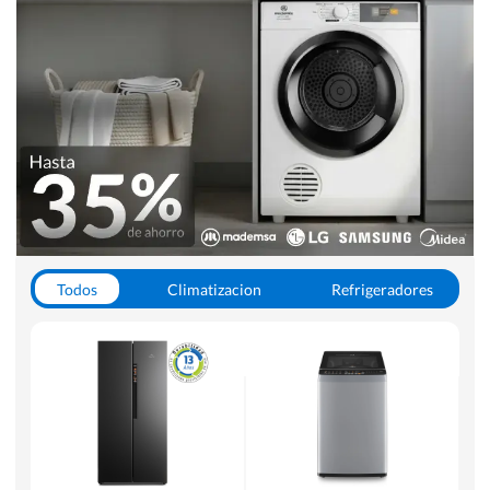
Todos
Climatizacion
Refrigeradores
Lavado y Secado
Cocinas
Aspiradoras
Hornos y Microondas
Otros