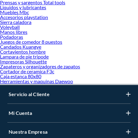
Prensas y sargentos Total tools
Liquidos y lubricantes
Muebles Mbc
Accesorios playstation
Sierra caladora
Voleyball
Manos libres
Podadoras
Juegos de comedor 8 puestos
Candados Kuangye
Cortavientos hombre
Lampara de pie tripode
Impresoras Silhouette
Zapateros y organizadores de zapatos
Cortador de ceramica F3c
Caja estanca 80x80
Herramientas y maquinas Daewoo
Servicio al Cliente
Mi Cuenta
Nuestra Empresa