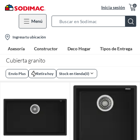
0
Inicia sesión
Menú
Search
Bar
location-
Ingresa tu ubicación
icon
Asesoría
Constructor
Deco Hogar
Tipos de Entrega
Cubierta granito
Envio Plus
Retira hoy
Stock en tienda
(
0
)