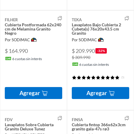
FILHER
TEKA
Cubierta Postformada 62x240
Lavaplatos Bajo Cubierta 2
cm de Melamina Granito
Cubeta(s) 76x20x43.5 cm
Negro
Granito
Por SODIMAC
Por SODIMAC
$ 164.990
$ 209.990
-32%
$ 309.990
6
cuotas sin interés
6
cuotas sin interés
(5)
Agregar
Agregar
FDV
FINSA
Lavaplatos Sobre Cubierta
Cubierta fintop 366x62x3cm
Granito Deluxe Tunez
granito gala-47s rø3