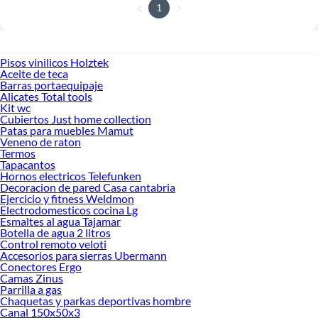
1
Pisos vinilicos Holztek
Aceite de teca
Barras portaequipaje
Alicates Total tools
Kit wc
Cubiertos Just home collection
Patas para muebles Mamut
Veneno de raton
Termos
Tapacantos
Hornos electricos Telefunken
Decoracion de pared Casa cantabria
Ejercicio y fitness Weldmon
Electrodomesticos cocina Lg
Esmaltes al agua Tajamar
Botella de agua 2 litros
Control remoto veloti
Accesorios para sierras Ubermann
Conectores Ergo
Camas Zinus
Parrilla a gas
Chaquetas y parkas deportivas hombre
Canal 150x50x3