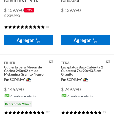
Por KITCHEN CENTER
Por Imperial
$ 159.990
$ 139.990
-33%
$ 239.990
(5)
Agregar
Agregar
FILHER
TEKA
Cubierta para Mesón de
Lavaplatos Bajo Cubierta 2
Cocina 240x62 cm de
Cubeta(s) 76x20x43.5 cm
Melamina Granito Negro
Granito
Por SODIMAC
Por SODIMAC
$ 146.990
$ 249.990
6
cuotas sin interés
6
cuotas sin interés
Retira desde 90 min
(17)
(3)