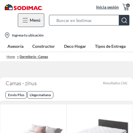
0
Inicia sesión
Menú
Search
Bar
location-
Ingresa tu ubicación
icon
Asesoría
Constructor
Deco Hogar
Tipos de Entrega
Home
Dormitorio - Camas
Camas - zinus
Resultados
(
36
)
Envio Plus
Llega mañana