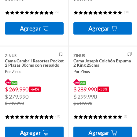
(5)
(30)
Agregar
Agregar
ZINUS
ZINUS
Cama Cambril Resortes Pocket
Cama Joseph Colchón Espuma
2 Plazas 30cms con respaldo
2 King 25cms
Por Zinus
Por Zinus
$ 269.990
$ 289.990
-64%
-53%
$ 279.990
$ 299.990
$ 749.990
$ 619.990
(17)
(1)
Agregar
Agregar