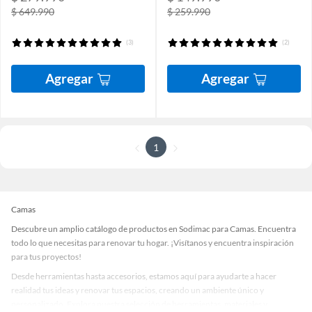
$ 649.990
$ 259.990
(3)
(2)
Agregar
Agregar
1
Camas
Descubre un amplio catálogo de productos en Sodimac para Camas. Encuentra
todo lo que necesitas para renovar tu hogar. ¡Visítanos y encuentra inspiración
para tus proyectos!
Desde herramientas hasta accesorios, estamos aquí para ayudarte a hacer
realidad tus ideas y renovar tus espacios, creando un ambiente único y
personalizado. Explora nuestra selección de herramientas, materiales y