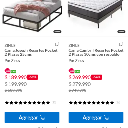
ZINUS
ZINUS
Cama Joseph Resortes Pocket
Cama Cambril Resortes Pocket
2 Plazas 25cms
2 Plazas 30cms con respaldo
Por Zinus
Por Zinus
$ 189.990
$ 269.990
-69%
-64%
$ 199.990
$ 279.990
$ 609.990
$ 749.990
(30)
(16)
Agregar
Agregar