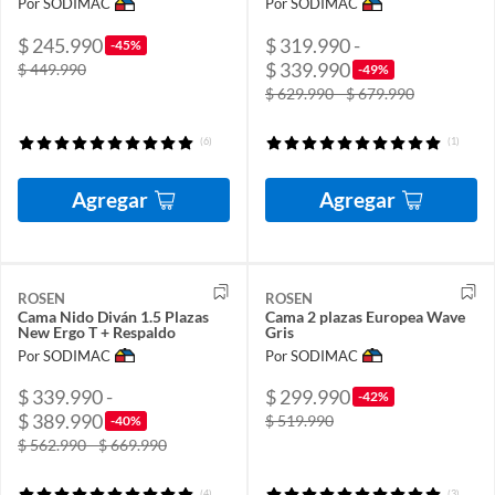
Por SODIMAC
Por SODIMAC
$ 245.990
$ 319.990 -
-45%
$ 339.990
$ 449.990
-49%
$ 629.990 - $ 679.990
(6)
(1)
Agregar
Agregar
ROSEN
ROSEN
Cama Nido Diván 1.5 Plazas
Cama 2 plazas Europea Wave
New Ergo T + Respaldo
Gris
Por SODIMAC
Por SODIMAC
$ 339.990 -
$ 299.990
-42%
$ 389.990
$ 519.990
-40%
$ 562.990 - $ 669.990
(4)
(3)