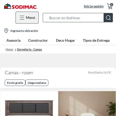
0
Inicia sesión
Menú
Search
Bar
location-
Ingresa tu ubicación
icon
Asesoría
Constructor
Deco Hogar
Tipos de Entrega
Home
Dormitorio - Camas
Camas - rosen
Resultados
(
619
)
Envío gratis
Llega mañana