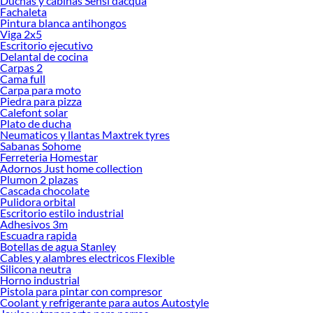
Duchas y cabinas Sensi dacqua
todo lo necesario para tus proyectos de renovación y decoración. ¡Visítanos y
Fachaleta
haz tus ideas realidad!
Pintura blanca antihongos
Viga 2x5
Escritorio ejecutivo
Delantal de cocina
Carpas 2
Cama full
Carpa para moto
Piedra para pizza
Calefont solar
Plato de ducha
Neumaticos y llantas Maxtrek tyres
Sabanas Sohome
Ferreteria Homestar
Adornos Just home collection
Plumon 2 plazas
Cascada chocolate
Pulidora orbital
Escritorio estilo industrial
Adhesivos 3m
Escuadra rapida
Botellas de agua Stanley
Cables y alambres electricos Flexible
Silicona neutra
Horno industrial
Pistola para pintar con compresor
Coolant y refrigerante para autos Autostyle