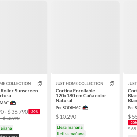
ME COLLECTION
JUST HOME COLLECTION
JUS
 Roller Sunscreen
Cortina Enrollable
Cort
rtura
120x180 cm Caña color
Bla
Natural
Bla
IMAC
Por SODIMAC
Por
0 - $ 36.790
-20%
$ 10.290
$ 5
 - $ 52.990
-20
Llega mañana
mañana
$ 68
Retira mañana
clusivo web