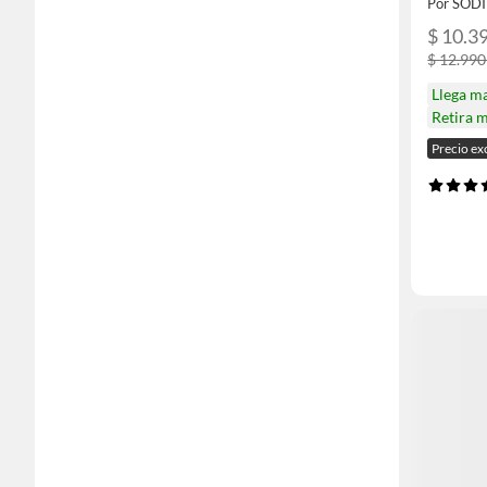
Por SOD
$ 10.39
$ 12.990
Llega m
Retira 
Precio ex