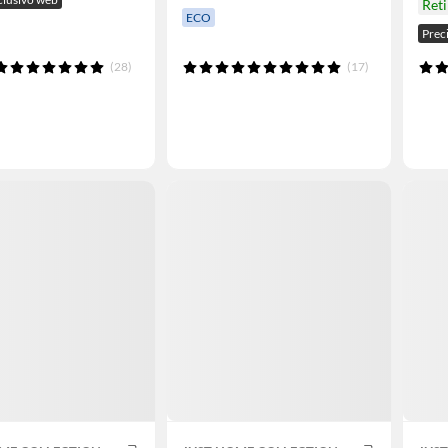
Ret
ECO
Prec
(28)
(17)