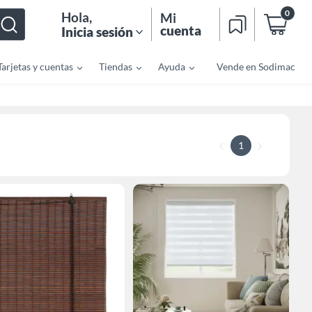
0
Hola
,
Mi
cuenta
Inicia sesión
Tarjetas y cuentas
Tiendas
Ayuda
Vende en Sodimac
1