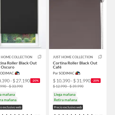
T HOME COLLECTION
JUST HOME COLLECTION
ina Roller Black Out
Cortina Roller Black Out
s Oscuro
Café
 SODIMAC
Por SODIMAC
0.390 - $ 27.190
$ 10.390 - $ 31.990
-20%
-20%
.990 - $ 33.990
$ 12.990 - $ 39.990
ga mañana
Llega mañana
ira mañana
Retira mañana
io exclusivo web
Precio exclusivo web