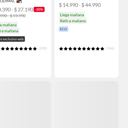
 SODIMAC
$ 14.990 - $ 44.990
0.390 - $ 27.190
-20%
Llega mañana
.990 - $ 59.990
Retira mañana
ga mañana
ECO
ira mañana
io exclusivo web
(220)
(146)