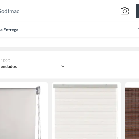
Search
Bar
de Entrega
r por
:
endados