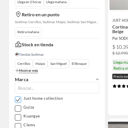
Llega en 2 horas
Llega mañana
Retiro en un punto
JUST HO
Sodimac Cerrillos, Sodimac Maipú, Sodimac San Miguel, Sodimac El Bosque, Sodimac San Bernardo, Sodimac Talagante, Sodimac San Fernando
Cortina
Beige
Retira mañana
Por SOD
Stock en tienda
$ 10.39
$ 12.990
Tiendas Sodimac
Llega m
Cerrillos
Maipú
San Miguel
El Bosque
Retira 
Mostrar más
Precio ex
Marca
Just home collection
Guiza
Kuangye
Clems