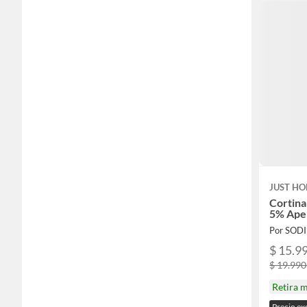
JUST HO
Cortina
5% Ape
Por SOD
$ 15.99
$ 19.990
Retira 
Precio ex