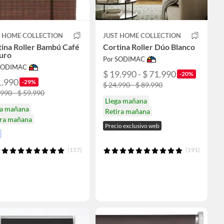
T HOME COLLECTION
JUST HOME COLLECTION
ina Roller Bambú Café
Cortina Roller Dúo Blanco
uro
Por SODIMAC
 SODIMAC
$ 19.990 - $ 71.990
-20%
1.990
-29%
$ 24.990 - $ 89.990
.990 - $ 59.990
Llega mañana
ga mañana
Retira mañana
ira mañana
Precio exclusivo web
(157)
(191)