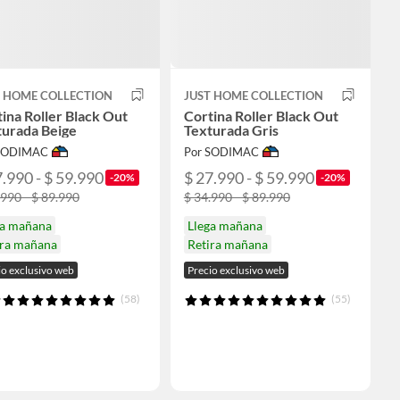
T HOME COLLECTION
JUST HOME COLLECTION
ina Roller Black Out
Cortina Roller Black Out
turada Beige
Texturada Gris
 SODIMAC
Por SODIMAC
7.990 - $ 59.990
$ 27.990 - $ 59.990
-20%
-20%
.990 - $ 89.990
$ 34.990 - $ 89.990
ga mañana
Llega mañana
ira mañana
Retira mañana
io exclusivo web
Precio exclusivo web
(58)
(55)