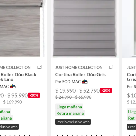
ME COLLECTION
JUST HOME COLLECTION
JUS
 Roller Dúo Black
Cortina Roller Dúo Gris
Cort
k Lino
Gri
Por SODIMAC
IMAC
Por
$ 19.990 - $ 52.790
-20%
0 - $ 95.990
$ 1
-20%
$ 24.990 - $ 65.990
 - $ 169.990
$ 12
Llega mañana
añana
Lle
Retira mañana
mañana
Ret
Precio exclusivo web
clusivo web
Prec