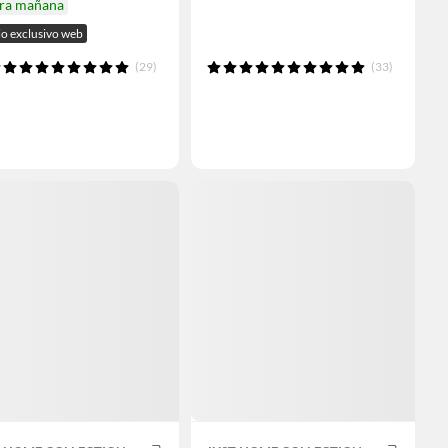
ira mañana
io exclusivo web
(29)
(33)