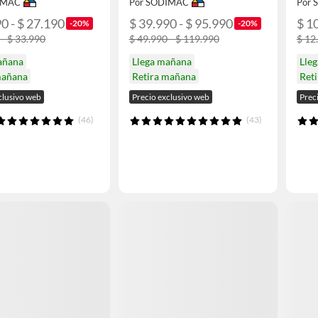
IMAC
Por SODIMAC
Por
0 - $ 27.190
$ 39.990 - $ 95.990
$ 1
-20%
-20%
 - $ 33.990
$ 49.990 - $ 119.990
$ 12
añana
Llega mañana
Lle
mañana
Retira mañana
Ret
clusivo web
Precio exclusivo web
Prec
(46)
(43)