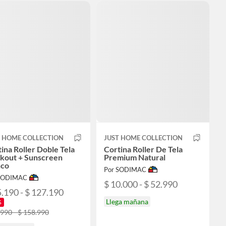
T HOME COLLECTION
JUST HOME COLLECTION
ina Roller Doble Tela
Cortina Roller De Tela
ckout + Sunscreen
Premium Natural
nco
Por SODIMAC
 SODIMAC
$ 10.000 - $ 52.990
5.190 - $ 127.190
Llega mañana
%
.990 - $ 158.990