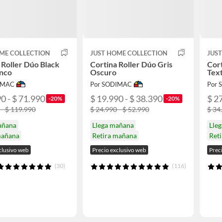
ME COLLECTION
JUST HOME COLLECTION
JUS
 Roller Dúo Black
Cortina Roller Dúo Gris
Cort
anco
Oscuro
Tex
IMAC
Por SODIMAC
Por
0 - $ 71.990
$ 19.990 - $ 38.390
$ 2
-20%
-20%
 - $ 119.990
$ 24.990 - $ 52.990
$ 34
añana
Llega mañana
Lle
mañana
Retira mañana
Ret
clusivo web
Precio exclusivo web
Prec
(30)
(116)