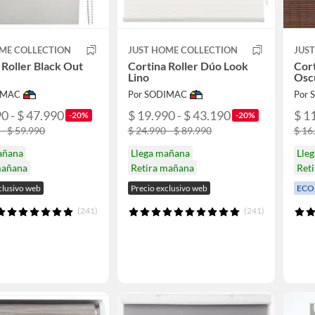
ME COLLECTION
JUST HOME COLLECTION
JUS
 Roller Black Out
Cortina Roller Dúo Look
Cort
Lino
Osc
IMAC
Por SODIMAC
Por
0 - $ 47.990
$ 19.990 - $ 43.190
$ 1
-20%
-20%
 - $ 59.990
$ 24.990 - $ 89.990
$ 16
añana
Llega mañana
Lle
mañana
Retira mañana
Ret
clusivo web
Precio exclusivo web
ECO
(241)
(241)