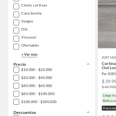
Clems cortinas
Casa bonita
Volgen
Dib
Vincenzi
Ofertabkn
+ Ver más
JUST HO
Cortina
Precio
Out Loo
$10.000 - $20.000
Por SOD
$20.000 - $40.000
$ 39.99
$40.000 - $60.000
$ 49.990
$60.000 - $100.000
Llega m
Retira 
$100.000 - $200.000
Precio ex
Descuentos