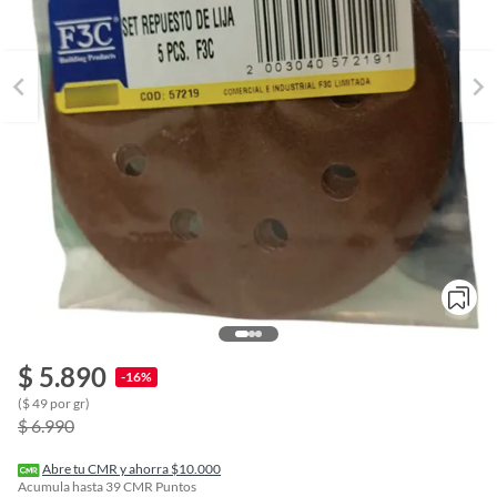
$ 5.890
-16%
o
($ 49 por gr)
f
$ 6.990
n
I
r
Abre tu CMR y ahorra $10.000
e
Acumula hasta
39
CMR Puntos