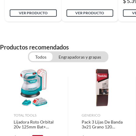
$ 5.3
Modelo
MOJOSTORE
VER PRODUCTO
VER PRODUCTO
V
Material
Abrasivo
Productos recomendados
Superficie de
Madera,Metal
aplicación
Todos
Engrapadoras y grapas
Incluye
PACK DE 5 DISCOS
REPUESTOS DE LIJA
Largo
2
TOTAL TOOLS
GENERICO
Espesor
0.4
Lijadora Roto Orbital
Pack 3 Lijas De Banda
20v 125mm Bat+
3x21 Grano 120
Carg Total
Makita D-59302
Grano nº
120