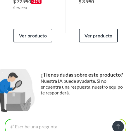
Trosli20021
$
72.990
$
3.990
-25%
$
96.990
Garantía
6 meses
Ver producto
Ver producto
Ancho
12
¿Tienes dudas sobre este producto?
Nuestra IA puede ayudarte. Si no
encuentra una respuesta, nuestro equipo
te responderá.
Escribe una pregunta