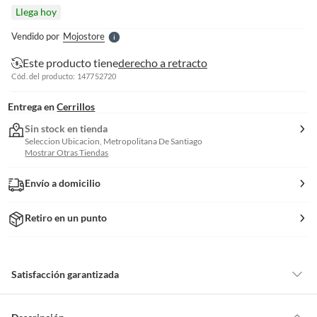
l
Llega hoy
l
e
Vendido por
Mojostore
S
Este producto tiene
derecho a retracto
Cód. del producto: 147752720
Entrega en
Cerrillos
Sin stock en tienda
Seleccion Ubicacion, Metropolitana De Santiago
Mostrar Otras Tiendas
Envío a domicilio
Retiro en un punto
Satisfacción garantizada
Por ley, tienes hasta
10 días para devolver un producto
si te arrepientes
de la compra.