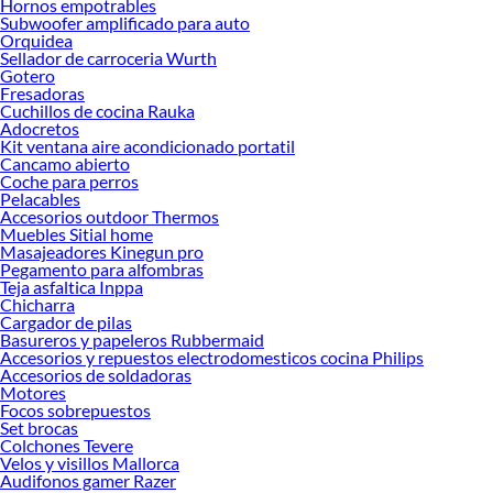
Hornos empotrables
Baterias Externas!
Subwoofer amplificado para auto
Orquidea
Explora la variedad de productos de Baterias Externas en Sodimac
Sellador de carroceria Wurth
Gotero
Herramientas, materiales y accesorios de calidad para tus proyectos y
Fresadoras
renovación de espacios. ¡Visítanos y descubre todo lo que tenemos para
Cuchillos de cocina Rauka
ofrecerte!
Adocretos
Kit ventana aire acondicionado portatil
Encuentra una amplia variedad de productos de Baterias Externas en Sodimac.
Cancamo abierto
Encuentra todo lo necesario para tus proyectos de renovación y decoración.
Coche para perros
¡Visítanos y haz tus ideas realidad!
Pelacables
Accesorios outdoor Thermos
Muebles Sitial home
Masajeadores Kinegun pro
Pegamento para alfombras
Teja asfaltica Inppa
Chicharra
Cargador de pilas
Basureros y papeleros Rubbermaid
Accesorios y repuestos electrodomesticos cocina Philips
Accesorios de soldadoras
Motores
Focos sobrepuestos
Set brocas
Colchones Tevere
Velos y visillos Mallorca
Audifonos gamer Razer