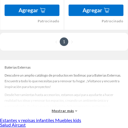
Agregar
Agregar
Patrocinado
Patrocinado
1
Baterias Externas
Descubre un amplio catálogo de productos en Sodimac para Baterias Externas.
Encuentra todo lo que necesitas para renovar tu hogar. ¡Visítanos y encuentra
inspiración para tus proyectos!
Desde herramientas hasta accesorios, estamos aquí para ayudarte a hacer
realidad tus ideas y renovar tus espacios, creando un ambiente único y
personalizado. Explora nuestra selección de herramientas, materiales y
Mostrar más
accesorios de calidad que te ayudarán a crear un espacio más tú.
Estantes y repisas infantiles Muebles kids
Desde remodelaciones hasta proyectos de decoración, estamos aquí para hacer
Salud Aircast
tus ideas realidad. ¡Visítanos y encuentra todo lo que tenemos para ofrecerte en