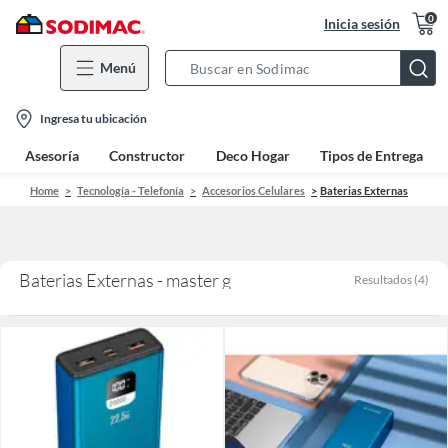
0
Inicia sesión
Menú
Search
Bar
location-
Ingresa tu ubicación
icon
Asesoría
Constructor
Deco Hogar
Tipos de Entrega
Home
Tecnología - Telefonía
Accesorios Celulares
Baterias Externas
Baterias Externas - master g
Resultados
(
4
)