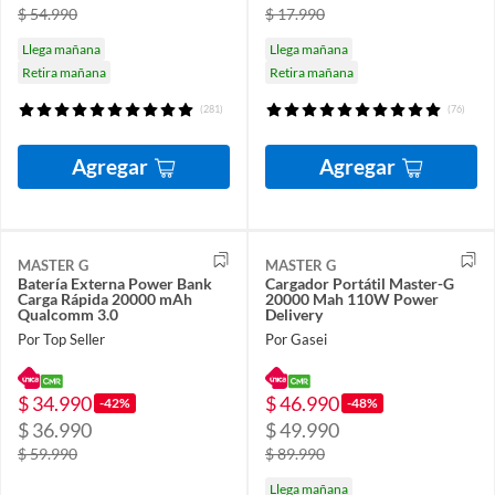
$ 54.990
$ 17.990
Llega mañana
Llega mañana
Retira mañana
Retira mañana
(281)
(76)
Agregar
Agregar
MASTER G
MASTER G
Batería Externa Power Bank
Cargador Portátil Master-G
Carga Rápida 20000 mAh
20000 Mah 110W Power
Qualcomm 3.0
Delivery
Por Top Seller
Por Gasei
$ 34.990
$ 46.990
-42%
-48%
$ 36.990
$ 49.990
$ 59.990
$ 89.990
Llega mañana