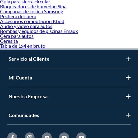
Guia para sierra circular
Bloqueadores de humedad Sipa
Campanas de cocina Samsung
Pechera de cuero
Accesorios computacion Kbod
Audio y video para autos
Bombas y equipos de piscinas Emaux
Cera para autos
Ceresita
Tabla de 1x4 en bruto
Servicio al Cliente
Mi Cuenta
Nuestra Empresa
Comunidades