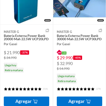
MASTER G
MASTER G
Batería Externa Power Bank
Batería Externa Power Bank
20000 Mah 22.5W UCP20LPD
30000 Mah 22.5W UCP30LPD
Por Gasei
Por Gasei
$ 21.990
-37%
$ 29.990
$ 34.990
-45%
$ 32.990
Llega hoy
$ 54.990
Retira mañana
Llega mañana
Retira mañana
(514)
(279)
Agregar
Agregar