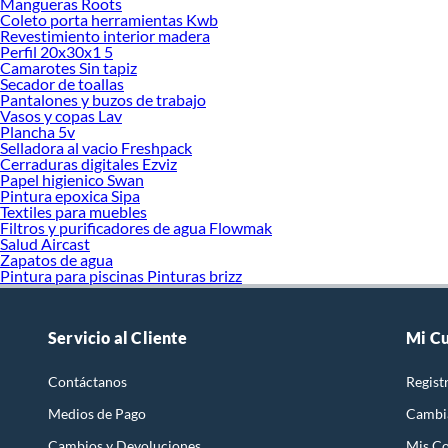
Mangueras Roots
Coleto porta herramientas Kwb
Revestimiento interior madera
Perfil 20x30x1 5
Camarotes Sin tapiz
Secador de toallas
Pantalones y buzos de trabajo
Vasos y copas Lav
Plancha 5v
Selladora al vacio Freshpack
Cerraduras digitales Ezviz
Papel higienico Swan
Pintura epoxica Sipa
Textiles para muebles
Filtros y purificadores de agua Flowmak
Salud Aircast
Zapatos de agua
Pintura para piscinas Pinturas brizz
Servicio al Cliente
Mi C
Contáctanos
Regist
Medios de Pago
Cambi
Cambios y Devoluciones
Mis C