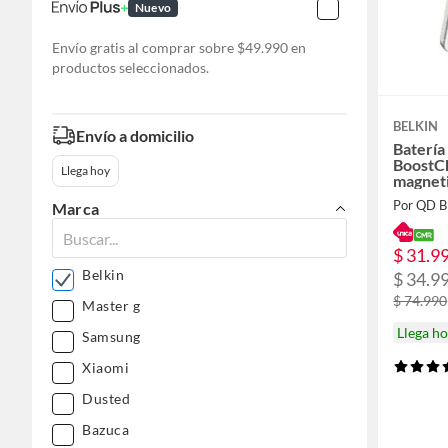
Nuevo
Envío gratis al comprar sobre $49.990 en
productos seleccionados.
BELKIN
Envío a domicilio
Batería
BoostC
Llega hoy
magnet
Por QD 
Marca
$ 31.9
Belkin
$ 34.9
$ 74.990
Master g
Llega h
Samsung
Xiaomi
Dusted
Bazuca