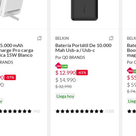
BELKIN
BELK
 5.000 mAh
Batería Portátil De 10.000
Bat
harge Pro carga
Mah Usb-a / Usb-c
Boo
ica 15W Blanco
mag
Por QD BRANDS
BRANDS
Por 
$ 12.990
-61%
90
$ 5
-57%
$ 14.990
90
$ 5
$ 32.990
$ 74
Llega hoy
oy
Lleg
(41)
(132)