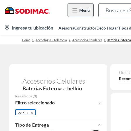
Menú
location-
Ingresa tu ubicación
Asesoría
Constructor
Deco Hogar
Tipos 
icon
Home
Tecnología - Telefonía
Accesorios Celulares
Baterias Externa
Ordena
Recom
Accesorios Celulares
Baterias Externas - belkin
Resultados
(
3
)
Filtro seleccionado
belkin
Tipo de Entrega