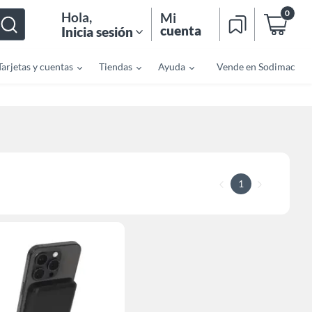
0
Hola
,
Mi
cuenta
Inicia sesión
Tarjetas y cuentas
Tiendas
Ayuda
Vende en Sodimac
1