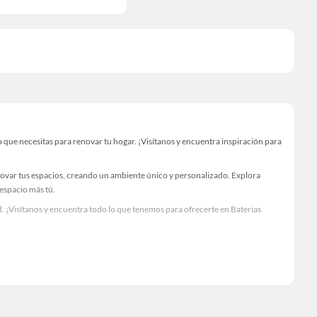
que necesitas para renovar tu hogar. ¡Visítanos y encuentra inspiración para
novar tus espacios, creando un ambiente único y personalizado. Explora
 espacio más tú.
. ¡Visítanos y encuentra todo lo que tenemos para ofrecerte en Baterias
Visítanos y descubre todo lo que tenemos para ofrecerte!
necesario para tus proyectos de renovación y decoración. ¡Visítanos y haz