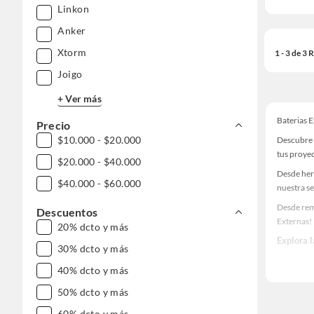
Linkon
Anker
Xtorm
1 - 3 de 3
Joigo
+ Ver más
Baterias 
Precio
$10.000 - $20.000
Descubre 
tus proye
$20.000 - $40.000
Desde her
$40.000 - $60.000
nuestra se
Desde rem
Descuentos
Externas!
20% dcto y más
Explora 
30% dcto y más
Herramient
40% dcto y más
Encuentra
50% dcto y más
tus ideas 
60% dcto y más