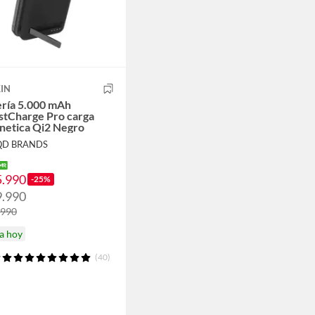
IN
ería 5.000 mAh
stCharge Pro carga
netica Qi2 Negro
QD BRANDS
5.990
-25%
9.990
.990
a hoy
(40)