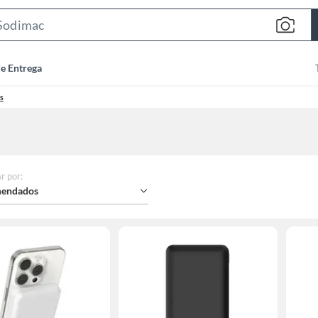
Search
Bar
de Entrega
s
r por
:
endados