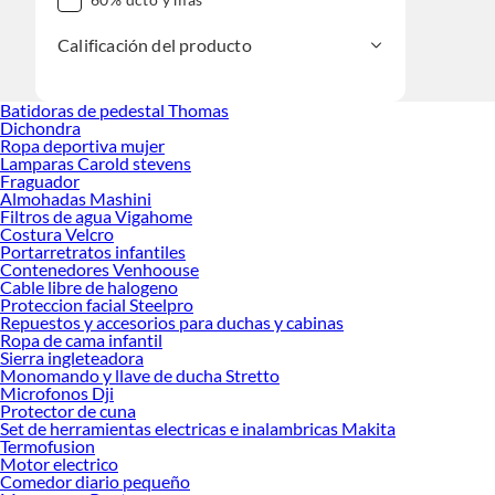
Calificación del producto
Batidoras de pedestal Thomas
Dichondra
Ropa deportiva mujer
Lamparas Carold stevens
Fraguador
Almohadas Mashini
Filtros de agua Vigahome
Costura Velcro
Portarretratos infantiles
Contenedores Venhoouse
Cable libre de halogeno
Proteccion facial Steelpro
Repuestos y accesorios para duchas y cabinas
Ropa de cama infantil
Sierra ingleteadora
Monomando y llave de ducha Stretto
Microfonos Dji
Protector de cuna
Set de herramientas electricas e inalambricas Makita
Termofusion
Motor electrico
Comedor diario pequeño