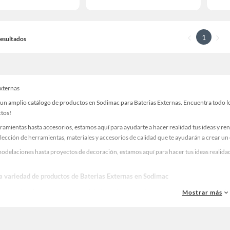
1
 Resultados
Externas
un amplio catálogo de productos en Sodimac para Baterias Externas. Encuentra todo lo 
ctos!
ramientas hasta accesorios, estamos aquí para ayudarte a hacer realidad tus ideas y re
lección de herramientas, materiales y accesorios de calidad que te ayudarán a crear un
odelaciones hasta proyectos de decoración, estamos aquí para hacer tus ideas realidad
la variedad de productos de Baterias Externas en Sodimac
as, materiales y accesorios de calidad para tus proyectos y renovación de espacios. ¡
Mostrar más
 una amplia variedad de productos de Baterias Externas en Sodimac. Encuentra todo lo 
realidad!