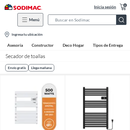
0
Inicia sesión
Menú
Search
Bar
location-
Ingresa tu ubicación
icon
Asesoría
Constructor
Deco Hogar
Tipos de Entrega
Secador de toallas
Envío gratis
Llega mañana