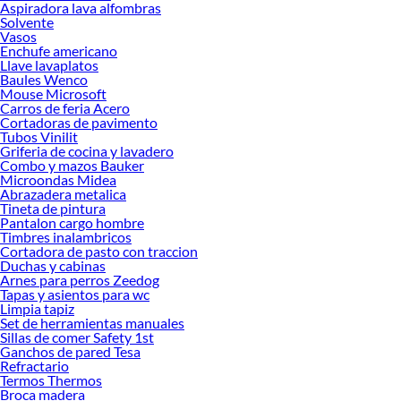
Aspiradora lava alfombras
Solvente
Vasos
Enchufe americano
Llave lavaplatos
Baules Wenco
Mouse Microsoft
Carros de feria Acero
Cortadoras de pavimento
Tubos Vinilit
Griferia de cocina y lavadero
Combo y mazos Bauker
Microondas Midea
Abrazadera metalica
Tineta de pintura
Pantalon cargo hombre
Timbres inalambricos
Cortadora de pasto con traccion
Duchas y cabinas
Arnes para perros Zeedog
Tapas y asientos para wc
Limpia tapiz
Set de herramientas manuales
Sillas de comer Safety 1st
Ganchos de pared Tesa
Refractario
Termos Thermos
Broca madera