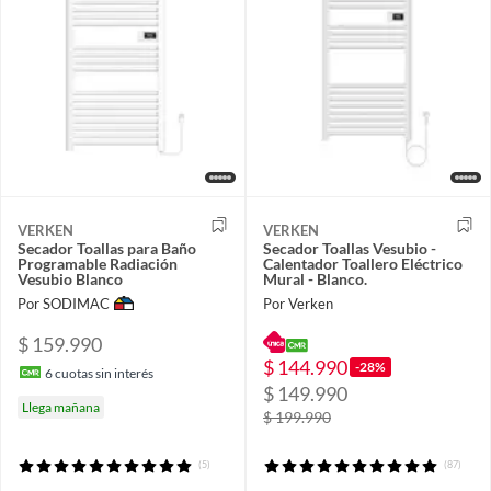
VERKEN
VERKEN
Secador Toallas para Baño
Secador Toallas Vesubio -
Programable Radiación
Calentador Toallero Eléctrico
Vesubio Blanco
Mural - Blanco.
Por SODIMAC
Por Verken
$ 159.990
$ 144.990
-28%
6
cuotas sin interés
$ 149.990
Llega mañana
$ 199.990
(5)
(87)