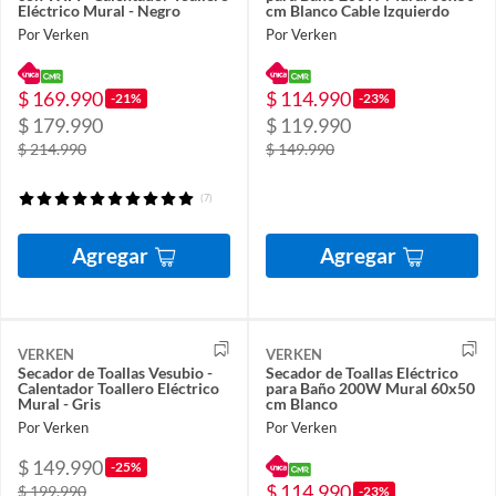
Eléctrico Mural - Negro
cm Blanco Cable Izquierdo
Por Verken
Por Verken
$ 169.990
$ 114.990
-21%
-23%
$ 179.990
$ 119.990
$ 214.990
$ 149.990
(7)
Agregar
Agregar
VERKEN
VERKEN
Secador de Toallas Vesubio -
Secador de Toallas Eléctrico
Calentador Toallero Eléctrico
para Baño 200W Mural 60x50
Mural - Gris
cm Blanco
Por Verken
Por Verken
$ 149.990
-25%
$ 114.990
$ 199.990
-23%