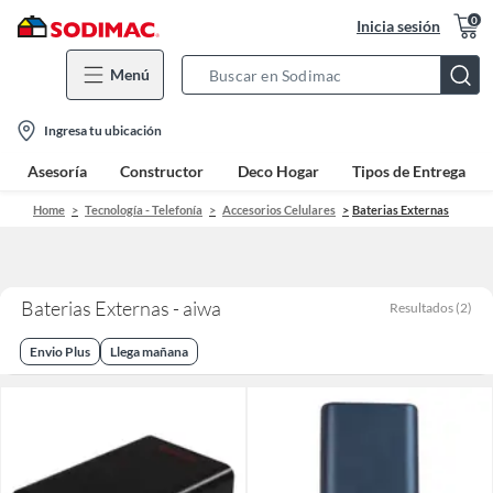
0
Inicia sesión
Menú
Search
Bar
location-
Ingresa tu ubicación
icon
Asesoría
Constructor
Deco Hogar
Tipos de Entrega
Home
Tecnología - Telefonía
Accesorios Celulares
Baterias Externas
Baterias Externas - aiwa
Resultados
(
2
)
Envio Plus
Llega mañana