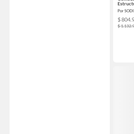
Estruct
Por SOD
$ 804.
$ 1.132.