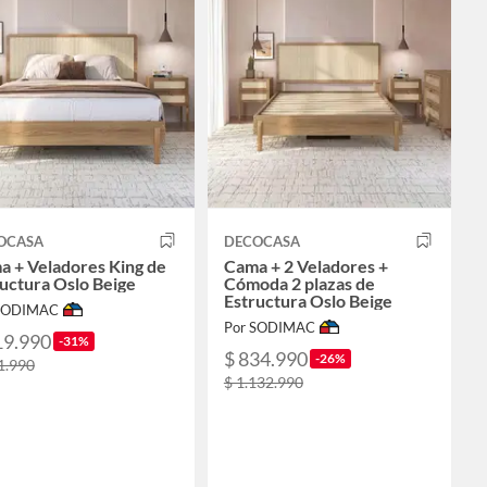
OCASA
DECOCASA
a + Veladores King de
Cama + 2 Veladores +
uctura Oslo Beige
Cómoda 2 plazas de
Estructura Oslo Beige
 SODIMAC
Por SODIMAC
19.990
-31%
$ 834.990
-26%
1.990
$ 1.132.990