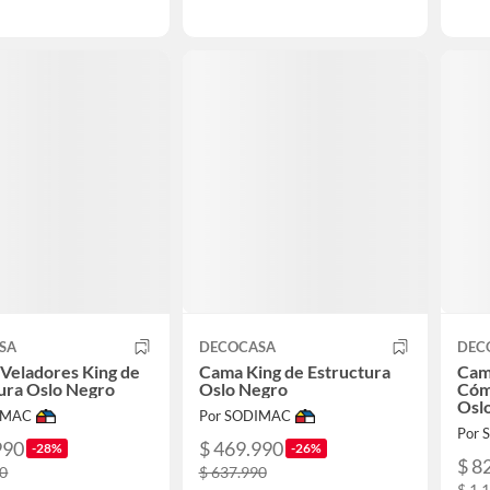
SA
DECOCASA
DEC
Veladores King de
Cama King de Estructura
Cama
ura Oslo Negro
Oslo Negro
Cóm
Osl
IMAC
Por SODIMAC
Por
990
$ 469.990
-28%
-26%
$ 8
90
$ 637.990
$ 1.