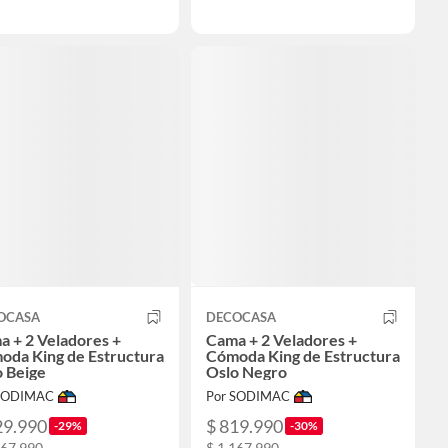
OCASA
DECOCASA
 + 2 Veladores +
Cama + 2 Veladores +
oda King de Estructura
Cómoda King de Estructura
o Beige
Oslo Negro
 SODIMAC
Por SODIMAC
29.990
$ 819.990
-29%
-30%
167.990
$ 1.167.990