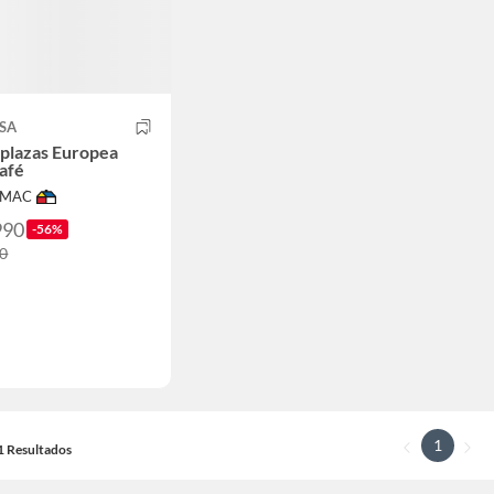
SA
plazas Europea
afé
IMAC
990
-56%
90
1
21 Resultados