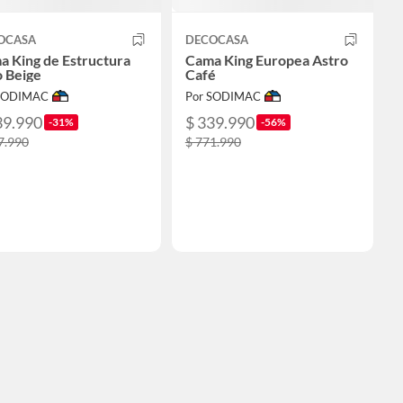
OCASA
DECOCASA
a King de Estructura
Cama King Europea Astro
o Beige
Café
 SODIMAC
Por SODIMAC
39.990
$ 339.990
-31%
-56%
7.990
$ 771.990