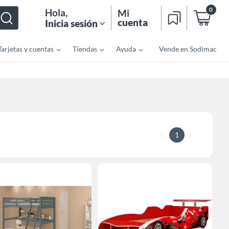
0
Hola
,
Mi
cuenta
Inicia sesión
Tarjetas y cuentas
Tiendas
Ayuda
Vende en Sodimac
1