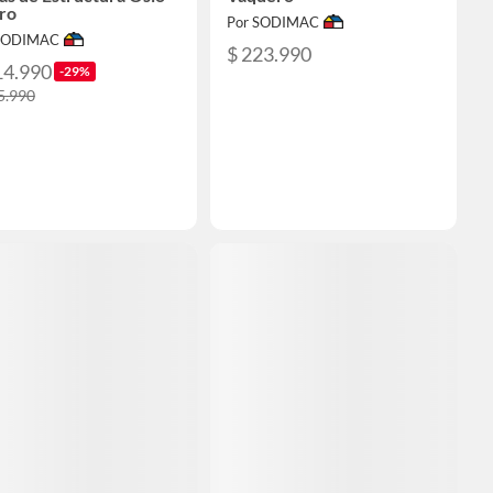
ro
Por SODIMAC
 SODIMAC
$ 223.990
14.990
-29%
5.990