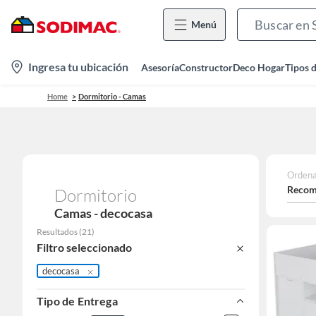
Menú
location-
Ingresa tu ubicación
Asesoría
Constructor
Deco Hogar
Tipos 
icon
Home
Dormitorio - Camas
Ordena
Recom
Dormitorio
Camas - decocasa
Resultados
(
21
)
Filtro seleccionado
decocasa
Tipo de Entrega