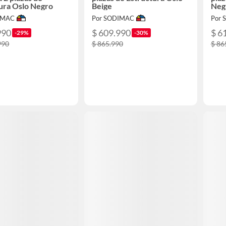
ura Oslo Negro
Beige
Neg
IMAC
Por SODIMAC
Por
990
$ 609.990
$ 6
-29%
-30%
990
$ 865.990
$ 86