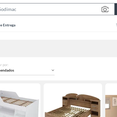
Search
Bar
de Entrega
r por
:
endados