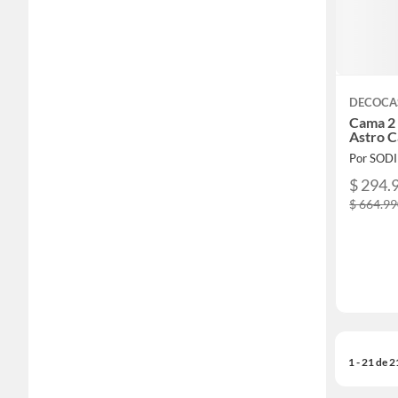
DECOCA
Cama 2 
Astro C
Por SOD
$ 294.
$ 664.9
1 - 21 de 