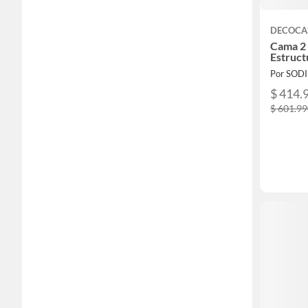
DECOCA
Cama 2 
Estruct
Por SOD
$ 414.
$ 601.9