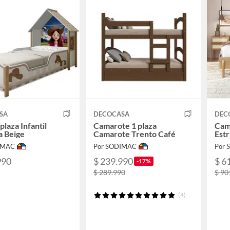
SA
DECOCASA
DEC
plaza Infantil
Camarote 1 plaza
Cam
a Beige
Camarote Trento Café
Estr
IMAC
Por SODIMAC
Por
990
$ 239.990
$ 6
-17%
$ 289.990
$ 90
(4)