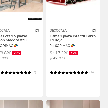
OCASA
DECOCASA
 Loft 1.5 plazas
Cama 1 plaza Infantil Carro
tón Madera Azul
F1 Rojo
 SODIMAC
Por SODIMAC
78.890
$ 117.390
-23%
-59%
3.990
$ 286.990
(5)
(16)