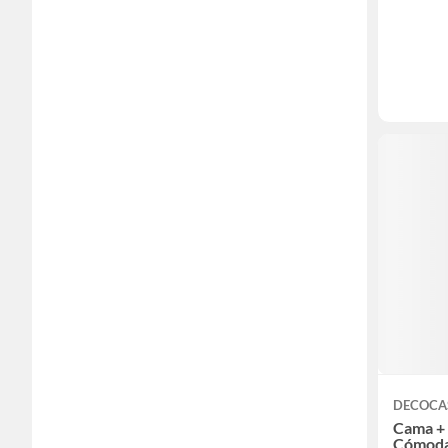
DECOCA
Cama + 
Cómoda 