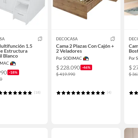
SA
DECOCASA
DEC
ltifunción 1.5
Cama 2 Plazas Con Cajón +
Cama
de Estructura
2 Veladores
Bos
il Blanco
Por SODIMAC
Por
IMAC
$ 228.090
$ 2
-46%
990
-18%
$ 419.990
$ 36
90
(18)
(4)