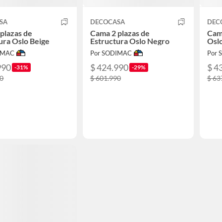
SA
DECOCASA
DEC
plazas de
Cama 2 plazas de
Cam
ura Oslo Beige
Estructura Oslo Negro
Osl
IMAC
Por SODIMAC
Por
990
$ 424.990
$ 4
-31%
-29%
90
$ 601.990
$ 63