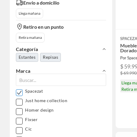
Envío a domicilio
Llega mañana
Retiro en un punto
Retira mañana
SPACEZ
Mueble 
Categoría
Dorado
Estantes
Repisas
Por Spac
$ 59.9
Marca
$ 69.990
Llega m
Retira 
Spacezat
Just home collection
Homer design
Fixser
Cic