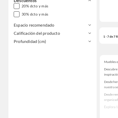
Descuentos
20% dcto y más
30% dcto y más
Espacio recomendado
Calificación del producto
1 - 7 de 7
Profundidad (cm)
Muebles 
Descubre 
inspiració
Desde her
nuestra se
Desde rem
organizad
Explora 
Herramient