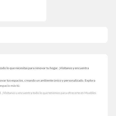
o lo que necesitas para renovar tu hogar. ¡Visítanos y encuentra
novar tus espacios, creando un ambiente único y personalizado. Explora
 espacio más tú.
. ¡Visítanos y encuentra todo lo que tenemos para ofrecerte en Muebles
Visítanos y descubre todo lo que tenemos para ofrecerte!