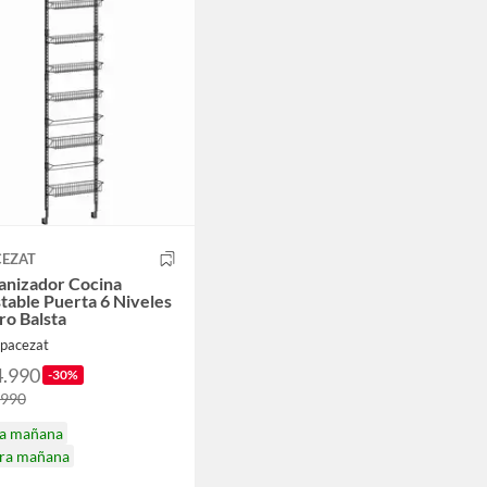
CEZAT
anizador Cocina
table Puerta 6 Niveles
ro Balsta
Spacezat
4.990
-30%
.990
ga mañana
ira mañana