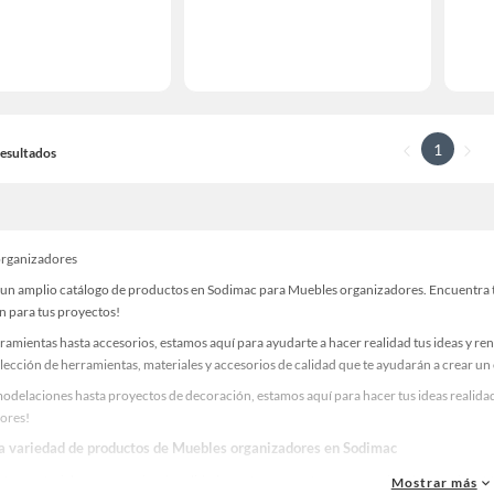
1
 Resultados
organizadores
un amplio catálogo de productos en Sodimac para Muebles organizadores. Encuentra tod
n para tus proyectos!
ramientas hasta accesorios, estamos aquí para ayudarte a hacer realidad tus ideas y re
lección de herramientas, materiales y accesorios de calidad que te ayudarán a crear un
odelaciones hasta proyectos de decoración, estamos aquí para hacer tus ideas realidad
ores!
la variedad de productos de Muebles organizadores en Sodimac
as, materiales y accesorios de calidad para tus proyectos y renovación de espacios. ¡
Mostrar más