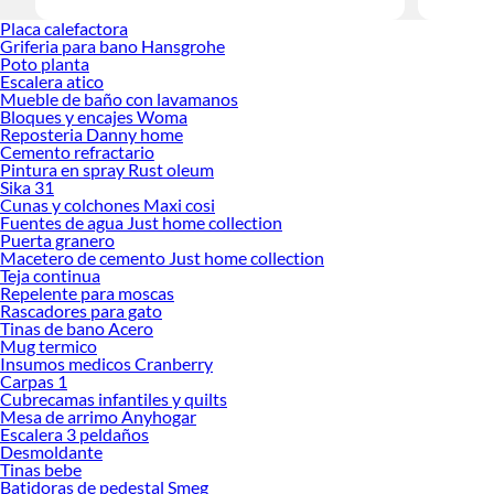
Encuentra
Placa calefactora
haz tus id
Griferia para bano Hansgrohe
Poto planta
Escalera atico
Mueble de baño con lavamanos
Bloques y encajes Woma
Reposteria Danny home
Cemento refractario
Pintura en spray Rust oleum
Sika 31
Cunas y colchones Maxi cosi
Fuentes de agua Just home collection
Puerta granero
Macetero de cemento Just home collection
Teja continua
Repelente para moscas
Rascadores para gato
Tinas de bano Acero
Mug termico
Insumos medicos Cranberry
Carpas 1
Cubrecamas infantiles y quilts
Mesa de arrimo Anyhogar
Escalera 3 peldaños
Desmoldante
Tinas bebe
Batidoras de pedestal Smeg