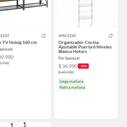
CEZAT
SPACEZAT
k TV Hulsig 160 cm
Organizador Cocina
Ajustable Puerta 6 Niveles
Spacezat
Blanco Hofors
39.990
Por Spacezat
9.990
$ 34.990
-30%
$ 49.990
Llega mañana
Retira mañana