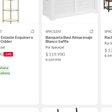
AT
SPACEZAT
SPA
Estante Esquinero
Banqueta Baul Almacenaje
Rac
 Odder
Blanco Saffle
Por 
ezat
Por Spacezat
$ 1
90
$ 119.990
-14%
$ 14
$ 129.990
añana
mañana