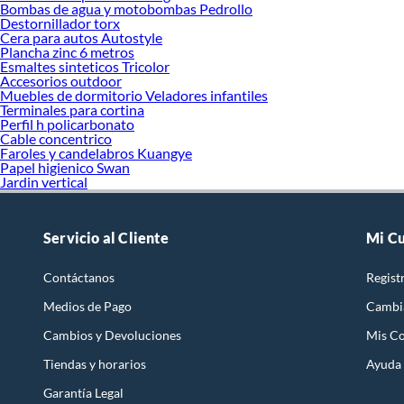
Bombas de agua y motobombas Pedrollo
Destornillador torx
Cera para autos Autostyle
Plancha zinc 6 metros
Esmaltes sinteticos Tricolor
Accesorios outdoor
Muebles de dormitorio Veladores infantiles
Terminales para cortina
Perfil h policarbonato
Cable concentrico
Faroles y candelabros Kuangye
Papel higienico Swan
Jardin vertical
Servicio al Cliente
Mi C
Contáctanos
Regist
Medios de Pago
Cambi
Cambios y Devoluciones
Mis C
Tiendas y horarios
Ayuda
Garantía Legal