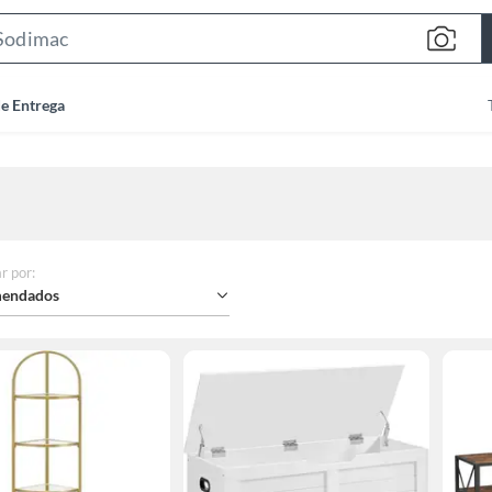
Search
Bar
de Entrega
r por
:
endados