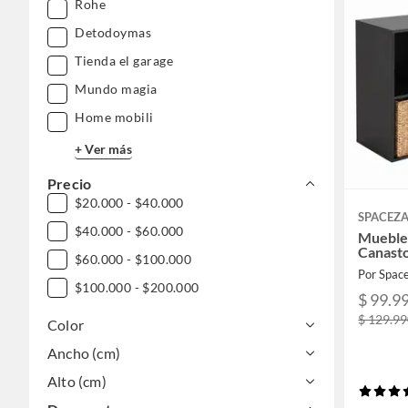
Rohe
Detodoymas
Tienda el garage
Mundo magia
Home mobili
+ Ver más
Precio
$20.000 - $40.000
SPACEZ
$40.000 - $60.000
Mueble
Canasto
$60.000 - $100.000
Por Spac
$100.000 - $200.000
$ 99.9
$ 129.9
Color
Ancho (cm)
Alto (cm)