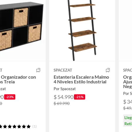
AT
SPACEZAT
SPA
 Organizador con
Estanteria Escalera Malmo
Org
s Treia
4 Niveles Estilo Industrial
Ajus
Neg
ezat
Por Spacezat
Por 
90
$ 54.990
-23%
-21%
$ 3
90
$ 69.990
$ 49
Lle
Ret
(1)