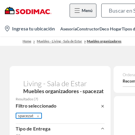
Menú
location-
Ingresa tu ubicación
Asesoría
Constructor
Deco Hogar
Tipos 
icon
Home
Muebles - Living - Sala de Estar
Muebles organizadores
Ordena
Recom
Living - Sala de Estar
Muebles organizadores - spacezat
Resultados
(
7
)
Filtro seleccionado
spacezat
Tipo de Entrega