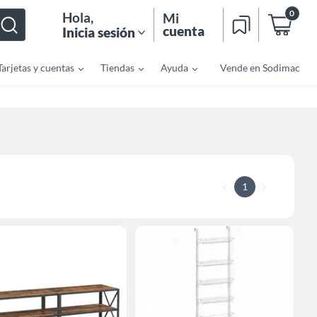
0
Hola
,
Mi
cuenta
Inicia sesión
Tarjetas y cuentas
Tiendas
Ayuda
Vende en Sodimac
1