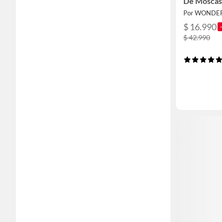
De Moscas
Por WONDE
$ 16.990
$ 42.990