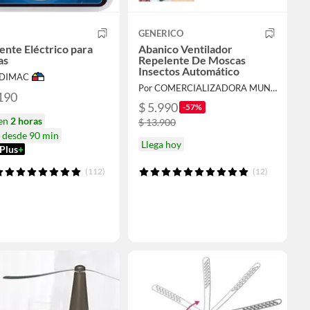
GENERICO
ente Eléctrico para
Abanico Ventilador
as
Repelente De Moscas
Insectos Automático
ODIMAC
Por COMERCIALIZADORA MUNDO ILIMITADO LTDA
190
$ 5.990
-57%
 en
2 horas
$ 13.900
a desde 90 min
Llega hoy
Plus
+
(112)
(12)