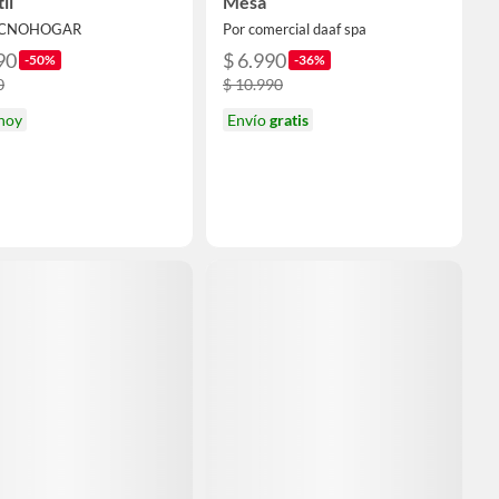
il
Mesa
ECNOHOGAR
Por comercial daaf spa
90
$ 6.990
-50%
-36%
0
$ 10.990
 hoy
Envío
gratis