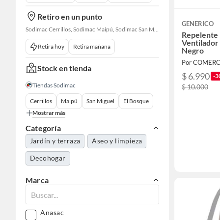
Retiro en un punto
GENERICO
Sodimac Cerrillos, Sodimac Maipú, Sodimac San Miguel, Sodimac El Bosque, Sodimac San Bernardo, Sodimac Talagante, Sodimac San Fernando
Repelente
Ventilador
Retira hoy
Retira mañana
Negro
Por COMERC
Stock en tienda
$ 6.990
-3
Tiendas Sodimac
$ 10.000
Cerrillos
Maipú
San Miguel
El Bosque
Mostrar más
Categoría
Jardín y terraza
Aseo y limpieza
Decohogar
Marca
Anasac