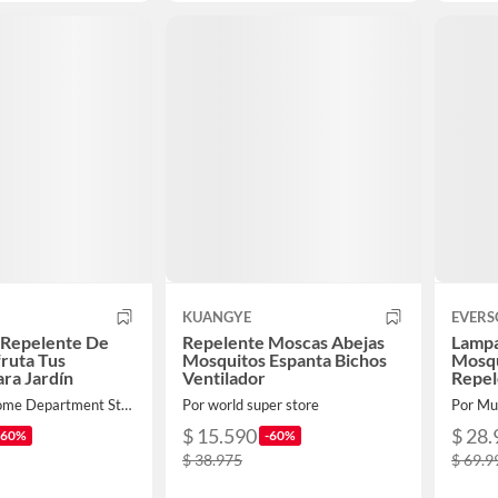
KUANGYE
EVERS
 Repelente De
Repelente Moscas Abejas
Lampa
ruta Tus
Mosquitos Espanta Bichos
Mosqu
ra Jardín
Ventilador
Repel
Por Global Home Department Store
Por world super store
Por Mul
$ 15.590
$ 28.
-60%
-60%
$ 38.975
$ 69.9