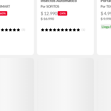
Insectos Automatico
Portat
RMART
Por SOFITOS
Por T
$ 12.990
$ 4.9
-60%
-24%
$ 16.990
$ 9.99
Llega
(5)
(1)