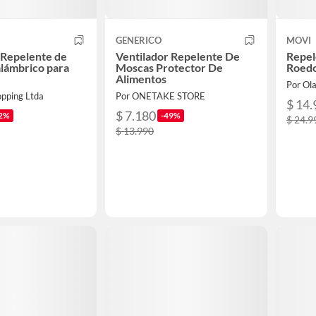
GENERICO
MOVI
 Repelente de
Ventilador Repelente De
Repel
lámbrico para
Moscas Protector De
Roedo
Alimentos
Por Ol
opping Ltda
Por ONETAKE STORE
$ 14.
$ 7.180
2%
-49%
$ 24.9
$ 13.990