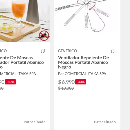
ICO
GENERICO
ente De Moscas
Ventilador Repelente De
lador Portatil Abanico
Moscas Portatil Abanico
do
Negro
OMERCIAL ITAKA SPA
Por COMERCIAL ITAKA SPA
90
$ 6.990
-30%
-30%
00
$ 10.000
Patrocinado
Patrocinado