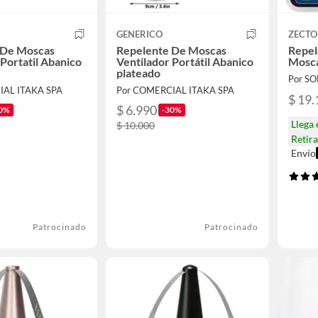
GENERICO
ZECTO
 De Moscas
Repelente De Moscas
Repel
 Portatil Abanico
Ventilador Portátil Abanico
Mosc
plateado
Por S
IAL ITAKA SPA
Por COMERCIAL ITAKA SPA
$ 19.
$ 6.990
0%
-30%
Llega
$ 10.000
Retir
Envío
Patrocinado
Patrocinado