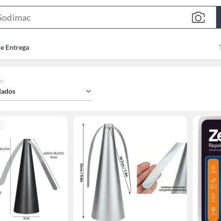
Search
Bar
de Entrega
r
:
ados