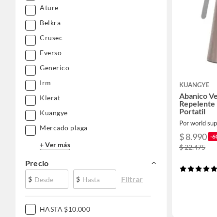
Ature
Belkra
Crusec
Everso
Generico
Irm
KUANGYE
Abanico Ve
Klerat
Repelente
Portatil
Kuangye
Por world sup
Mercado plaga
$ 8.990
-6
+ Ver más
$ 22.475
Precio
Filtrar
$
$
HASTA $10.000