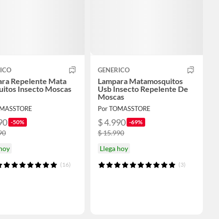
ICO
GENERICO
ra Repelente Mata
Lampara Matamosquitos
itos Insecto Moscas
Usb Insecto Repelente De
Moscas
OMASSTORE
Por TOMASSTORE
90
$ 4.990
-50%
-69%
90
$ 15.990
 hoy
Llega hoy
(16)
(3)