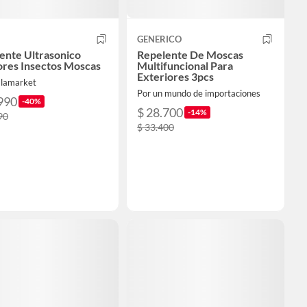
GENERICO
ente Ultrasonico
Repelente De Moscas
res Insectos Moscas
Multifuncional Para
Exteriores 3pcs
alamarket
Por un mundo de importaciones
990
-40%
$ 28.700
-14%
90
$ 33.400