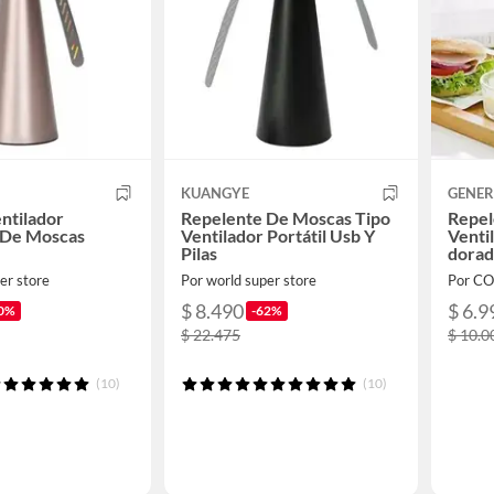
KUANGYE
GENER
ntilador
Repelente De Moscas Tipo
Repel
 De Moscas
Ventilador Portátil Usb Y
Venti
Pilas
dora
er store
Por world super store
Por C
$ 8.490
$ 6.9
0%
-62%
$ 22.475
$ 10.0
(10)
(10)