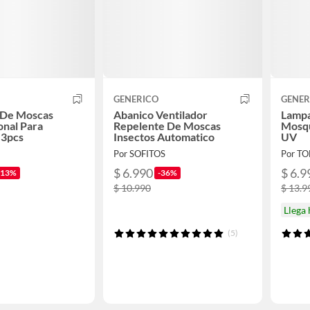
GENERICO
GENER
 De Moscas
Abanico Ventilador
Lampa
onal Para
Repelente De Moscas
Mosqu
 3pcs
Insectos Automatico
UV
Por SOFITOS
Por T
$ 6.990
$ 6.9
-13%
-36%
$ 10.990
$ 13.9
Llega
(5)