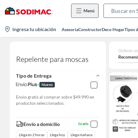
Menú
location-
Ingresa tu ubicación
Asesoría
Constructor
Deco Hogar
Tipos 
icon
Ordenar po
Recomend
Repelente para moscas
Tipo de Entrega
Nuevo
Envío gratis al comprar sobre $49.990 en
productos seleccionados.
Envío a domicilio
Gratis
Llega en 2 horas
Llega hoy
Llega mañana