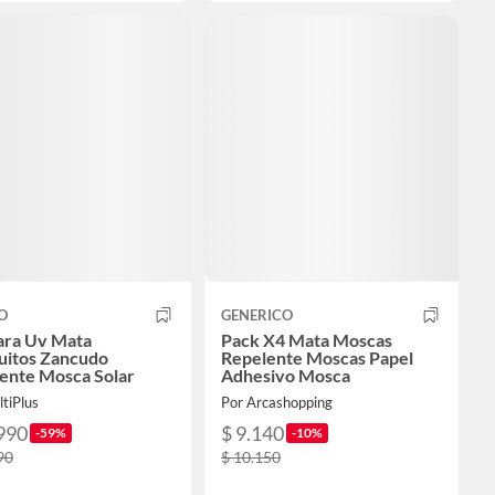
O
GENERICO
ra Uv Mata
Pack X4 Mata Moscas
itos Zancudo
Repelente Moscas Papel
ente Mosca Solar
Adhesivo Mosca
tiPlus
Por Arcashopping
990
$ 9.140
-59%
-10%
90
$ 10.150