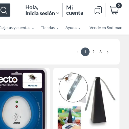
0
Hola
,
Mi
cuenta
Inicia sesión
Tarjetas y cuentas
Tiendas
Ayuda
Vende en Sodimac
1
2
3