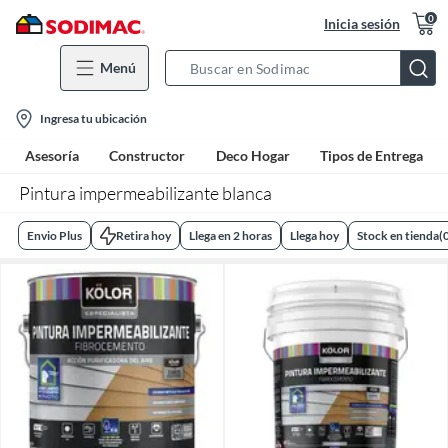
0
Inicia sesión
Menú
Search
Bar
location-
Ingresa tu ubicación
icon
Asesoría
Constructor
Deco Hogar
Tipos de Entrega
Pintura impermeabilizante blanca
Envio Plus
Retira hoy
Llega en 2 horas
Llega hoy
Stock en tienda
(