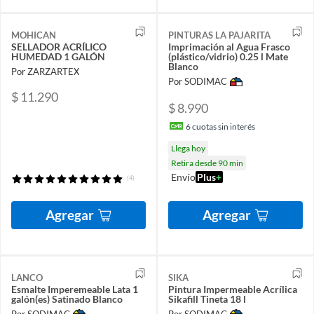
MOHICAN
PINTURAS LA PAJARITA
SELLADOR ACRÍLICO
Imprimación al Agua Frasco
HUMEDAD 1 GALÓN
(plástico/vidrio) 0.25 l Mate
Blanco
Por ZARZARTEX
Por SODIMAC
$ 11.290
$ 8.990
6
cuotas sin interés
Llega hoy
Retira desde 90 min
Envío
Plus
+
(4)
Agregar
Agregar
LANCO
SIKA
Esmalte Imperemeable Lata 1
Pintura Impermeable Acrílica
galón(es) Satinado Blanco
Sikafill Tineta 18 l
Por SODIMAC
Por SODIMAC