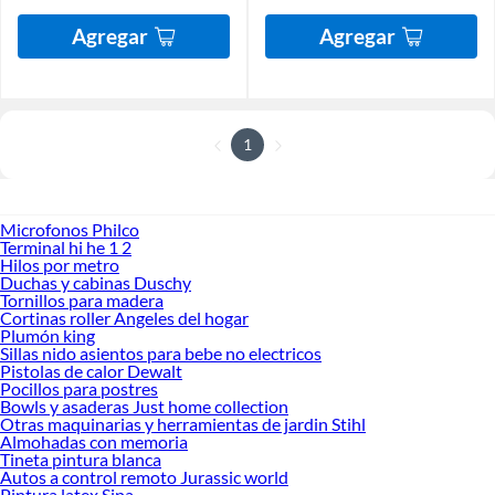
Agregar
Agregar
1
Microfonos Philco
Terminal hi he 1 2
Hilos por metro
Duchas y cabinas Duschy
Tornillos para madera
Cortinas roller Angeles del hogar
Plumón king
Sillas nido asientos para bebe no electricos
Pistolas de calor Dewalt
Pocillos para postres
Bowls y asaderas Just home collection
Otras maquinarias y herramientas de jardin Stihl
Almohadas con memoria
Tineta pintura blanca
Autos a control remoto Jurassic world
Pintura latex Sipa