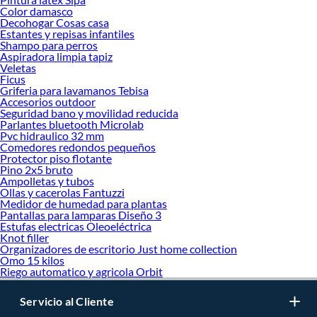
Color damasco
Decohogar Cosas casa
Estantes y repisas infantiles
Shampo para perros
Aspiradora limpia tapiz
Veletas
Ficus
Griferia para lavamanos Tebisa
Accesorios outdoor
Seguridad bano y movilidad reducida
Parlantes bluetooth Microlab
Pvc hidraulico 32 mm
Comedores redondos pequeños
Protector piso flotante
Pino 2x5 bruto
Ampolletas y tubos
Ollas y cacerolas Fantuzzi
Medidor de humedad para plantas
Pantallas para lamparas Diseño 3
Estufas electricas Oleoeléctrica
Knot filler
Organizadores de escritorio Just home collection
Omo 15 kilos
Riego automatico y agricola Orbit
Servicio al Cliente