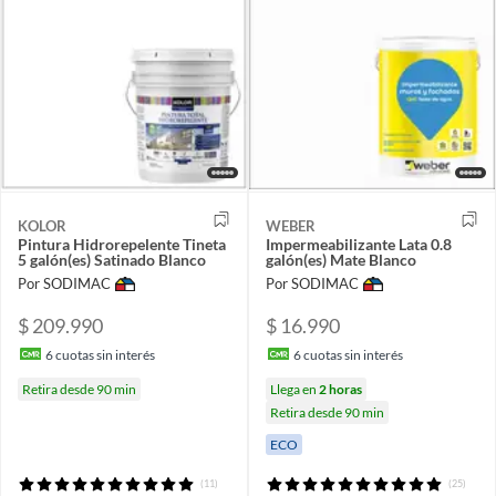
KOLOR
WEBER
Pintura Hidrorepelente Tineta
Impermeabilizante Lata 0.8
5 galón(es) Satinado Blanco
galón(es) Mate Blanco
Por SODIMAC
Por SODIMAC
$ 209.990
$ 16.990
6
cuotas sin interés
6
cuotas sin interés
Retira desde 90 min
Llega en
2 horas
Retira desde 90 min
ECO
(11)
(25)