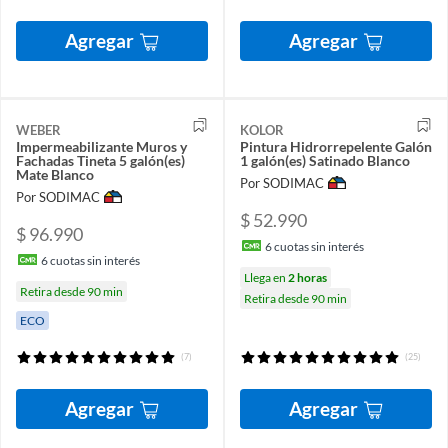
Agregar
Agregar
WEBER
KOLOR
Impermeabilizante Muros y
Pintura Hidrorrepelente Galón
Fachadas Tineta 5 galón(es)
1 galón(es) Satinado Blanco
Mate Blanco
Por SODIMAC
Por SODIMAC
$ 52.990
$ 96.990
6
cuotas sin interés
6
cuotas sin interés
Llega en
2 horas
Retira desde 90 min
Retira desde 90 min
ECO
(7)
(25)
Agregar
Agregar