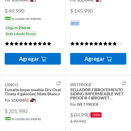
$ 49.990
$ 145.990
6
cuotas sin interés
ECO
Llega en
2 horas
Retira desde 90 min
(7)
(11)
Agregar
Agregar
LANCO
WETPROOF
Esmalte Impermeable Dry Coat
SELLADOR FIBROCEMENTO
Tineta 4 galón(es) Mate Blanco
SIDING IMPERMEABLE WET
PROOF® FIBROWET
Por SODIMAC
BLANCO 1G
Por WET PROOF
$ 201.990
$ 84.990
-15%
6
cuotas sin interés
$ 99.990