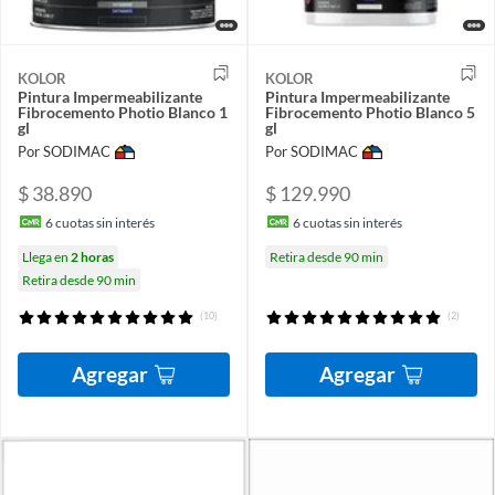
KOLOR
KOLOR
Pintura Impermeabilizante
Pintura Impermeabilizante
Fibrocemento Photio Blanco 1
Fibrocemento Photio Blanco 5
gl
gl
Por SODIMAC
Por SODIMAC
$ 38.890
$ 129.990
6
cuotas sin interés
6
cuotas sin interés
Llega en
2 horas
Retira desde 90 min
Retira desde 90 min
(10)
(2)
Agregar
Agregar