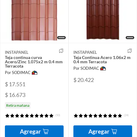
INSTAPANEL
INSTAPANEL
Teja continua curva
Teja Continua Acero 1.06x2 m
Acero/Zinc 1.075x2 m 0.4 mm
0.4 mm Terracota
Terracota
Por SODIMAC
Por SODIMAC
$ 20.422
$ 17.551
$ 16.673
Retira mañana
(50)
(24)
Agregar
Agregar