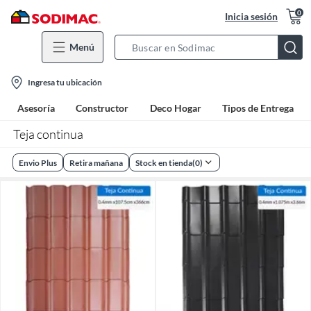
0
Inicia sesión
Menú
Search
Bar
location-
Ingresa tu ubicación
icon
Asesoría
Constructor
Deco Hogar
Tipos de Entrega
Teja continua
Envio Plus
Retira mañana
Stock en tienda
(
0
)