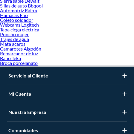
Sierra sable Dewalt
Sillas de auto Bbqool
Automotriz Rain x
Hamacas Eno
Coleto soldador
Webcams Logitech
Tapa ciega electrica
Poncho mujer
Trajes de agua
Mata acaros
Camarotes Algodón
Remarcador de luz
Bano Teka
Broca porcelanato
Servicio al Cliente
Mi Cuenta
Nuestra Empresa
Comunidades