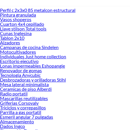
Perfil c 2x3x0 85 metalcon estructural
Pintura granulada
Vasos shoperos
Cuarton 4x4 cepillado
Llave stilson Total tools
Cunas Inglesina
Tablon 2x10
Alzadores
Campanas de cocina Sindelen
Motocultivadores
Individuales Just home collection
Escritorio ejecutivo
Lonas impermeables Eshopangie
Renovador de gomas
Tecnologia Anycubic
Desbrozadoras y orilladoras Stihl
Mesa lateral minimalista
Ceramicas de piso Alberdi
Radio portatil
Mascarillas reutilizables
Griferias Corsovalv
Triciclos y correpasillos
Parrilla a gas portatil
Esmeril angular 7 pulgadas
Almacenamiento
Dados Ingco