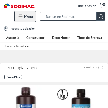
0
Inicia sesión
Menú
Search
Bar
location-
Ingresa tu ubicación
icon
Asesoría
Constructor
Deco Hogar
Tipos de Entrega
Home
Tecnología
Tecnología - anycubic
Resultados
(
15
)
Envio Plus