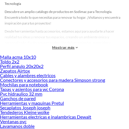
Tecnología
Descubre un amplio catálogo de productos en Sodimac para Tecnología.
Encuentra todo lo que necesitas para renovar tu hogar. ¡Visítanos y encuentra
inspiración para tus proyectos!
Desde herramientas hasta accesorios, estamos aquí para ayudarte a hacer
realidad tus ideas y renovar tus espacios, creando un ambiente único y
personalizado. Explora nuestra selección de herramientas, materiales y
Mostrar más
accesorios de calidad que te ayudarán a crear un espacio más tú.
Malla acma 10x10
Desde remodelaciones hasta proyectos de decoración, estamos aquí para hacer
Toldo 2x2
tus ideas realidad. ¡Visítanos y encuentra todo lo que tenemos para ofrecerte en
Perfil angulo 20x20x2
Tecnología!
Zapatos Airtox
Cables y alambres electricos
Explora la variedad de productos de Tecnología en Sodimac
Conectores y accesorios para madera Simpson strong
Mochilas para notebook
Herramientas, materiales y accesorios de calidad para tus proyectos y
Tapas y asientos para wc Corona
renovación de espacios. ¡Visítanos y descubre todo lo que tenemos para
Pvc hidraulico 32 mm
ofrecerte!
Ganchos de pared
Herramientas y maquinas Pretul
Encuentra una amplia variedad de productos de Tecnología en Sodimac.
Secaplatos Joseph joseph
Encuentra todo lo necesario para tus proyectos de renovación y decoración.
Tendederos Kleine wolke
¡Visítanos y haz tus ideas realidad!
Herramientas electricas e inalambricas Dewalt
Ventanas pvc
Lavamanos doble