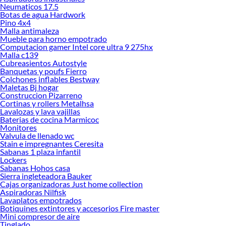
Tendederos!
Neumaticos 17.5
Botas de agua Hardwork
Explora la variedad de productos de Tendederos en Sodimac
Pino 4x4
Malla antimaleza
Herramientas, materiales y accesorios de calidad para tus proyectos y
Mueble para horno empotrado
renovación de espacios. ¡Visítanos y descubre todo lo que tenemos para
Computacion gamer Intel core ultra 9 275hx
ofrecerte!
Malla c139
Cubreasientos Autostyle
Encuentra una amplia variedad de productos de Tendederos en Sodimac.
Banquetas y poufs Fierro
Encuentra todo lo necesario para tus proyectos de renovación y decoración.
Colchones inflables Bestway
¡Visítanos y haz tus ideas realidad!
Maletas Bj hogar
Construccion Pizarreno
Cortinas y rollers Metalhsa
Lavalozas y lava vajillas
Baterias de cocina Marmicoc
Monitores
Valvula de llenado wc
Stain e impregnantes Ceresita
Sabanas 1 plaza infantil
Lockers
Sabanas Hohos casa
Sierra ingleteadora Bauker
Cajas organizadoras Just home collection
Aspiradoras Nilfisk
Lavaplatos empotrados
Botiquines extintores y accesorios Fire master
Mini compresor de aire
Tinglado