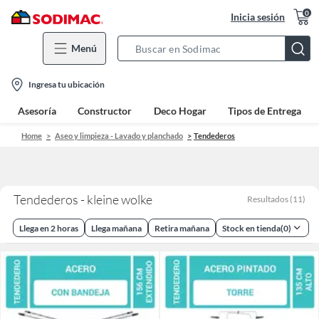
0
Inicia sesión
Menú
Search
Bar
location-
Ingresa tu ubicación
icon
Asesoría
Constructor
Deco Hogar
Tipos de Entrega
Home
Aseo y limpieza - Lavado y planchado
Tendederos
Tendederos - kleine wolke
Resultados
(
11
)
Llega en 2 horas
Llega mañana
Retira mañana
Stock en tienda
(
0
)