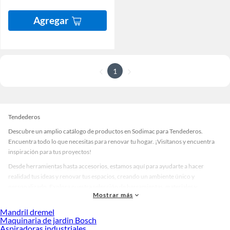
Agregar
1
Tendederos
Descubre un amplio catálogo de productos en Sodimac para Tendederos.
Encuentra todo lo que necesitas para renovar tu hogar. ¡Visítanos y encuentra
inspiración para tus proyectos!
Desde herramientas hasta accesorios, estamos aquí para ayudarte a hacer
realidad tus ideas y renovar tus espacios, creando un ambiente único y
personalizado. Explora nuestra selección de herramientas, materiales y
Mostrar más
accesorios de calidad que te ayudarán a crear un espacio más tú.
Mandril dremel
Desde remodelaciones hasta proyectos de decoración, estamos aquí para hacer
Maquinaria de jardin Bosch
tus ideas realidad. ¡Visítanos y encuentra todo lo que tenemos para ofrecerte en
Aspiradoras industriales