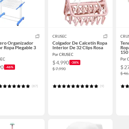
CRUSEC
CRU
ero Organizador
Colgador De Calcetín Ropa
Ten
r Ropa Plegable 3
Interior De 32 Clips Rosa
Rop
150
Por CRUSEC
SEC
Por 
$ 4.990
-38%
90
$ 2
-46%
$ 7.990
$ 46
(87)
(9)