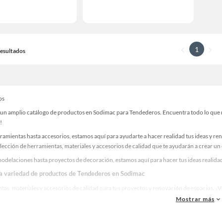
1
 Resultados
os
un amplio catálogo de productos en Sodimac para Tendederos. Encuentra todo lo que nec
!
ramientas hasta accesorios, estamos aquí para ayudarte a hacer realidad tus ideas y re
lección de herramientas, materiales y accesorios de calidad que te ayudarán a crear un
odelaciones hasta proyectos de decoración, estamos aquí para hacer tus ideas realidad
la variedad de productos de Tendederos en Sodimac
as, materiales y accesorios de calidad para tus proyectos y renovación de espacios. ¡
Mostrar más
 una amplia variedad de productos de Tendederos en Sodimac. Encuentra todo lo necesa
idad!