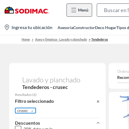
Menú
location-
Ingresa tu ubicación
Asesoría
Constructor
Deco Hogar
Tipos 
icon
Home
Aseo y limpieza - Lavado y planchado
Tendederos
Ordena
Recom
Lavado y planchado
Tendederos - crusec
Resultados
(
6
)
Filtro seleccionado
crusec
Descuentos
20% dcto y más