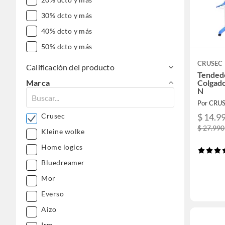
30% dcto y más
40% dcto y más
50% dcto y más
CRUSEC
Calificación del producto
Tended
Colgado
Marca
N
Por CRU
$ 14.9
Crusec
$ 27.990
Kleine wolke
Home logics
Bluedreamer
Mor
Everso
Aizo
Irm