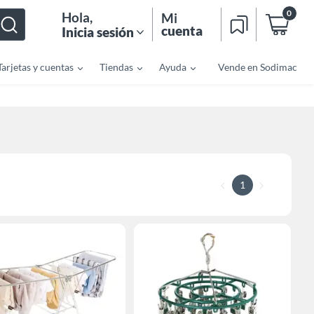
0
Hola
,
Mi
cuenta
Inicia sesión
Tarjetas y cuentas
Tiendas
Ayuda
Vende en Sodimac
1