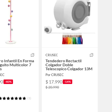
CRUSEC
o Infantil En Forma
Tendedero Rectactil
uito Multicolor 7
Colgador Doble
s
Telescopico Colgador 13M
SEC
Por CRUSEC
90
$ 17.990
-40%
-14%
$ 20.990
(1)