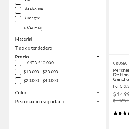
Ideehouse
Kuangye
+ Ver más
Material
Tipo de tendedero
Precio
HASTA $10.000
CRUSEC
Percher
$10.000 - $20.000
De Hong
Gancho
$20.000 - $40.000
Por CRU
Color
$ 14.9
$ 24.990
Peso máximo soportado