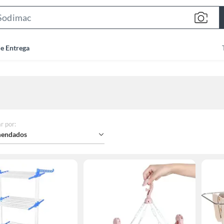
Search
Bar
de Entrega
r por
:
endados