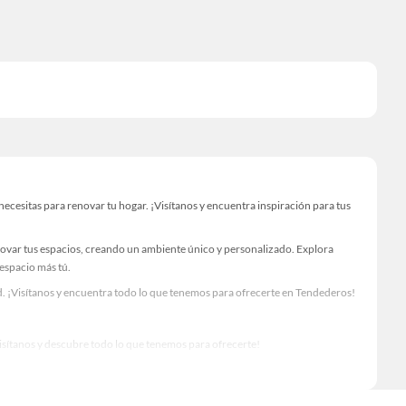
esitas para renovar tu hogar. ¡Visítanos y encuentra inspiración para tus
novar tus espacios, creando un ambiente único y personalizado. Explora
 espacio más tú.
. ¡Visítanos y encuentra todo lo que tenemos para ofrecerte en Tendederos!
Visítanos y descubre todo lo que tenemos para ofrecerte!
rio para tus proyectos de renovación y decoración. ¡Visítanos y haz tus