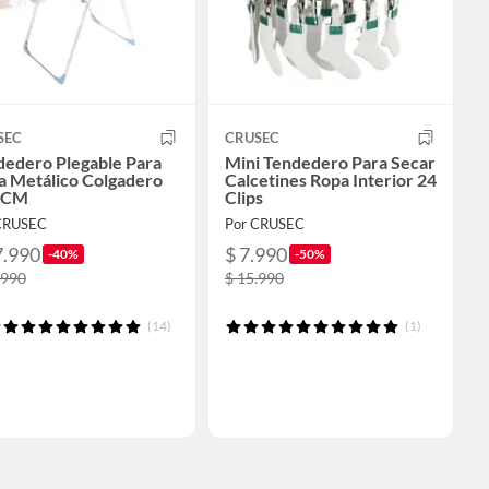
SEC
CRUSEC
dedero Plegable Para
Mini Tendedero Para Secar
a Metálico Colgadero
Calcetines Ropa Interior 24
 CM
Clips
CRUSEC
Por CRUSEC
7.990
$ 7.990
-40%
-50%
.990
$ 15.990
(14)
(1)