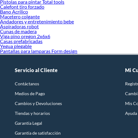
Pistolas para pintar Total tools
Calefont tiro forzado
Bano Acrílico
Macetero colgante
Andadores y entretenimiento bebe
Aspiradoras robot
Cunas de madera
Viga pino oregon 2x6x6
Casas prefabricadas
Yegua plegable
Pantallas para lamparas Form design
Servicio al Cliente
Mi C
Contáctanos
Regist
Medios de Pago
Cambi
Cambios y Devoluciones
Mis C
Tiendas y horarios
Ayuda
Garantía Legal
Garantía de satisfacción