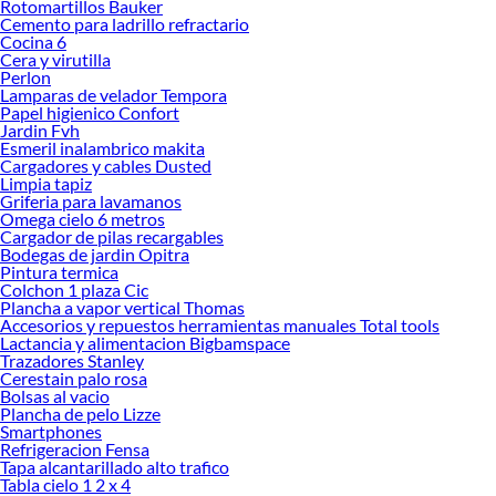
Rotomartillos Bauker
Cemento para ladrillo refractario
Cocina 6
Cera y virutilla
Perlon
Lamparas de velador Tempora
Papel higienico Confort
Jardin Fvh
Esmeril inalambrico makita
Cargadores y cables Dusted
Limpia tapiz
Griferia para lavamanos
Omega cielo 6 metros
Cargador de pilas recargables
Bodegas de jardin Opitra
Pintura termica
Colchon 1 plaza Cic
Plancha a vapor vertical Thomas
Accesorios y repuestos herramientas manuales Total tools
Lactancia y alimentacion Bigbamspace
Trazadores Stanley
Cerestain palo rosa
Bolsas al vacio
Plancha de pelo Lizze
Smartphones
Refrigeracion Fensa
Tapa alcantarillado alto trafico
Tabla cielo 1 2 x 4