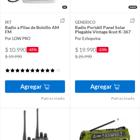
IRT
GENERICO
Radio a Pilas de Bolsillo AM
Radio Portátil Panel Solar
FM
Plegable Vintage Iksst K-367
Por LOW PRO
Por Eshopvina
$ 10.990
$ 19.990
-45%
-23%
$ 19.990
$ 25.990
(3)
Agregar
Agregar
Patrocinado
Patrocinado