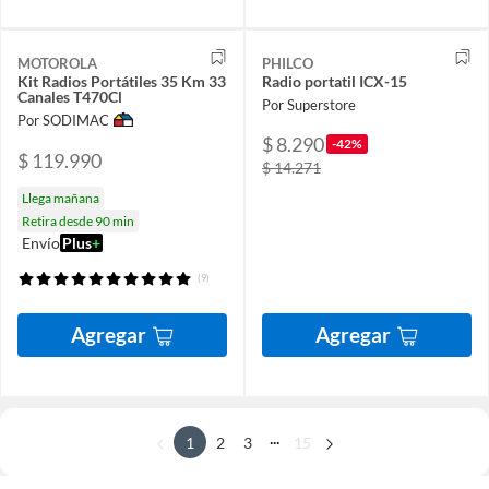
MOTOROLA
PHILCO
Kit Radios Portátiles 35 Km 33
Radio portatil ICX-15
Canales T470Cl
Por Superstore
Por SODIMAC
$ 8.290
-42%
$ 119.990
$ 14.271
Llega mañana
Retira desde 90 min
Envío
Plus
+
(9)
Agregar
Agregar
...
1
2
3
15