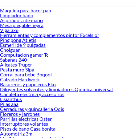
Maquina para hacer pan
Limpiador bano
Aspiradora de mano
Mesa plegable negra
Viga 3x6
Herramientas y complementos pintor Excelsior
Ping pong Atletis
Esmeril de 9 pulgadas
Cholguan
Computacion gamer Tcl
Sabanas 240
Alicates Truper
Pasta muro Sipa
Corral para bebe Bbqool
Calzado Hardwork
Basureros y papeleros Eko
Diluyentes solventes y limpiadores Quimica universal
Canaleta electrica y accesorios
Lisianthus
Pilas aaa
Cerraduras y quincalleria Odis
Floreros y jarrones
Parrillas electricas Oster
Interruptores volantes
Pisos de bano Casa bonita
Automotriz 3m