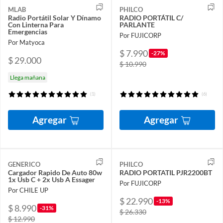
MLAB
PHILCO
Radio Portátil Solar Y Dínamo
RADIO PORTÁTIL C/
Con Linterna Para
PARLANTE
Emergencias
Por FUJICORP
Por Matyoca
$ 7.990
-27%
$ 29.000
$ 10.990
Llega mañana
(1)
(6)
Agregar
Agregar
GENERICO
PHILCO
Cargador Rapido De Auto 80w
RADIO PORTATIL PJR2200BT
1x Usb C + 2x Usb A Essager
Por FUJICORP
Por CHILE UP
$ 22.990
-13%
$ 8.990
-31%
$ 26.330
$ 12.990