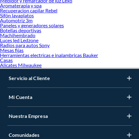
Medidor y remarcador de luz Lexo
Aromaterapia y spa
Recuperacion capilar Rebel
Sifón lavaplatos
Automotriz 3m
Paneles y generadores solares
Botellas deportivas
Machihembrado
Luces led Ledzone
Radios para autos Sony
Mesas fijas
Herramientas electricas e inalambricas Bauker
Casas
Alicates Milwaukee
Servicio al Cliente
Mi Cuenta
Nuestra Empresa
Comunidades