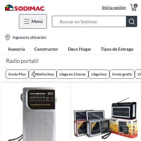
0
Inicia sesión
Menú
Search
Bar
location-
Ingresa tu ubicación
icon
Asesoría
Constructor
Deco Hogar
Tipos de Entrega
Radio portatil
Envio Plus
Retira hoy
Llega en 2 horas
Llega hoy
Envío gratis
L